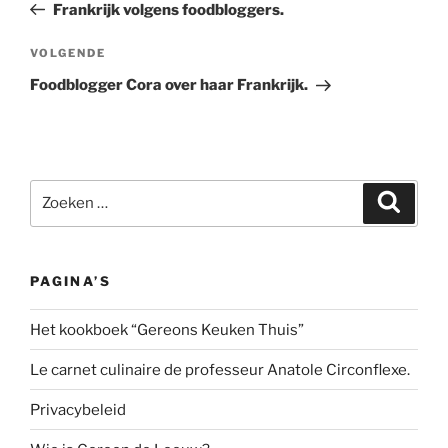
bericht
Frankrijk volgens foodbloggers.
Volgend
VOLGENDE
bericht
Foodblogger Cora over haar Frankrijk.
Zoeken
Zoeke
naar:
PAGINA’S
Het kookboek “Gereons Keuken Thuis”
Le carnet culinaire de professeur Anatole Circonflexe.
Privacybeleid