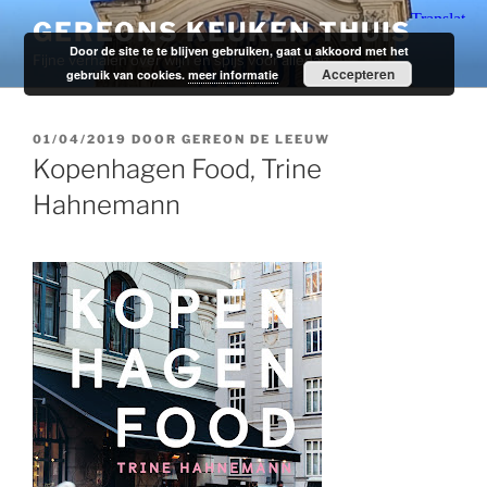
Ga
GEREONS KEUKEN THUIS
naar
Door de site te te blijven gebruiken, gaat u akkoord met het
Fijne verhalen over wijn en spijs voor alledag.
de
Accepteren
gebruik van cookies.
meer informatie
inhoud
GEPLAATST
01/04/2019
DOOR
GEREON DE LEEUW
OP
Kopenhagen Food, Trine
Hahnemann