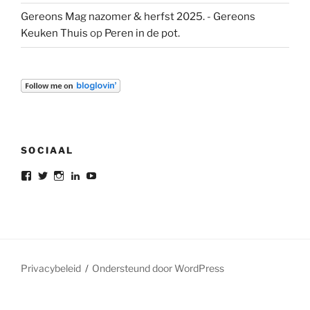
Gereons Mag nazomer & herfst 2025. - Gereons
Keuken Thuis
op
Peren in de pot.
SOCIAAL
Bekijk
Bekijk
Bekijk
Bekijk
Bekijk
het
het
het
het
het
profiel
profiel
profiel
profiel
profiel
van
van
van
van
van
gereon.deleeuw
gereon_DL
gereondeleeuw
Gereon
gereon
op
op
op
de
de
Facebook
Twitter
Instagram
Leeuw
leeuw
op
op
LinkedIn
YouTube
Privacybeleid
Ondersteund door WordPress