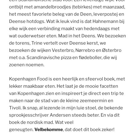
ontbijt met amandelbroodjes (tebirkes) met maanzaad,
het meest favoriete beleg van de Deen, leverpostej en
Deense hotdogs. Wat ik leuk vind is dat Hahnemann bij
elke wijk een verbinding maakt van hedendaags met
wat ouderwetser eten. Mad in het Deens. We bezoeken
de torens, Trine vertelt over Deense kerst, we
bezoeken de wijken Vesterbro, Nørrebro en Østerbro
met o.a. Scandinavische pizza en flødeboller, die wij
zoenen noemen.
Kopenhagen Food is een heerlijk en sfeervol boek, met
lekker maakbaar eten. Het laat je de mooie facetten
van Kopenhagen zien en inspireert je direct een trip te
maken naar de stad van de kleine zeemeermin en
Tivoli. Ik snap, al lezende in mijn luie stoel, de bekende
sprookjesschrijver Andersen steeds beter. En via dit
boek de nordisk mad. Wat veel
geneugten.
Velbekomme
, dat doet dit boek zeker!