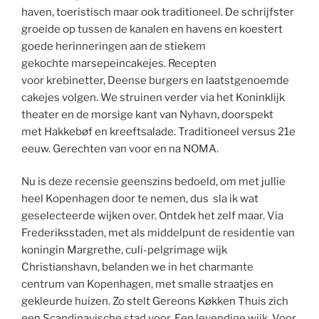
haven, toeristisch maar ook traditioneel. De schrijfster
groeide op tussen de kanalen en havens en koestert
goede herinneringen aan de stiekem
gekochte marsepeincakejes. Recepten
voor krebinetter, Deense burgers en laatstgenoemde
cakejes volgen. We struinen verder via het Koninklijk
theater en de morsige kant van Nyhavn, doorspekt
met Hakkebøf en kreeftsalade. Traditioneel versus 21e
eeuw. Gerechten van voor en na NOMA.
Nu is deze recensie geenszins bedoeld, om met jullie
heel Kopenhagen door te nemen, dus sla ik wat
geselecteerde wijken over. Ontdek het zelf maar. Via
Frederiksstaden, met als middelpunt de residentie van
koningin Margrethe, culi-pelgrimage wijk
Christianshavn, belanden we in het charmante
centrum van Kopenhagen, met smalle straatjes en
gekleurde huizen. Zo stelt Gereons Køkken Thuis zich
een Scandinavische stad voor. Een levendige wijk. Voor