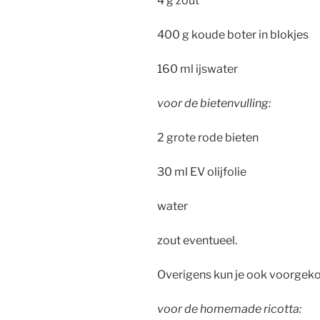
4 g zout
400 g koude boter in blokjes
160 ml ijswater
voor de bietenvulling:
2 grote rode bieten
30 ml EV olijfolie
water
zout eventueel.
Overigens kun je ook voorgeko
voor de homemade ricotta: