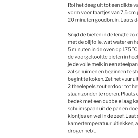
Rol het deeg uit tot een dikte v
vorm voor taartjes van 7,5 cm p
20 minuten goudbruin. Laats d
Snijd de bieten in de lengte z
met de olijfolie, wat water en 
5 minuten in de oven op 175 °C of
de voorgekookte bieten in heel
je de volle melk in een steelp
zal schuimen en beginnen te sto
begint te koken. Zet het vuur ui
2 theelepels zout erdoor tot h
staan zonder te roeren. Plaats
bedek met een dubbele laag ka
schuimspaan uit de pan en doe z
klontjes en wei in de zeef. Laat
kamertemperatuur uitlekken, afh
droger hebt.