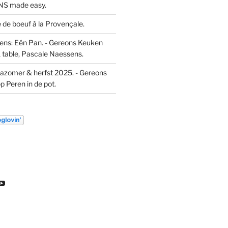
S made easy.
de boeuf à la Provençale.
ns: Eén Pan. - Gereons Keuken
 table, Pascale Naessens.
azomer & herfst 2025. - Gereons
op
Peren in de pot.
k
ekijk
Bekijk
t
het
l
ofiel
profiel
an
van
euw
DL
ondeleeuw
ereon
gereon
e
de