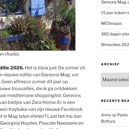
Gereons Mag, d
15 jaar koken 
MEDesque.
365 dagen eten 
Winevibes 2026
an (Aude).
ARCHIEF
itie 2026.
Het is bijna juni. De zomer zit
n nieuwe editie van Gereons Mag, vol
Archief
 Geen alfresco zomer dit jaar op
uwe trouvailles, die ik ga ontdekken
se mediterrane shoppinglist. Gereons
RECENTE RE
van bietjes van Zara Home. Er is een
 een traybake van zijn nieuwe Facebook
Anna
op
Pesto
pt in Mag laten shinen? Laat het me dan
Bottura.
 Georgina Hayden, Pascale Naessens en