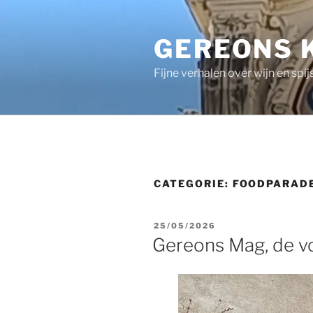
Ga
naar
GEREONS 
de
inhoud
Fijne verhalen over wijn en spij
CATEGORIE:
FOODPARAD
GEPLAATST
25/05/2026
OP
Gereons Mag, de v