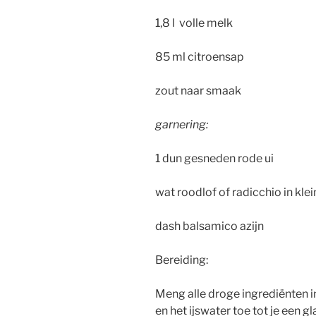
1,8 l volle melk
85 ml citroensap
zout naar smaak
garnering:
1 dun gesneden rode ui
wat roodlof of radicchio in klei
dash balsamico azijn
Bereiding:
Meng alle droge ingrediënten 
en het ijswater toe tot je een g