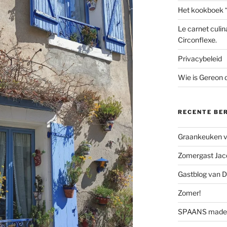
Het kookboek 
Le carnet culin
Circonflexe.
Privacybeleid
Wie is Gereon
RECENTE BE
Graankeuken va
Zomergast Jacq
Gastblog van D
Zomer!
SPAANS made 