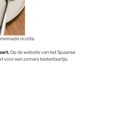
Facebook
Twitter
Insta
L
o
L
homemade ricotta.
aart.
Op de website van het Spaanse
t voor een zomers bietentaartje.