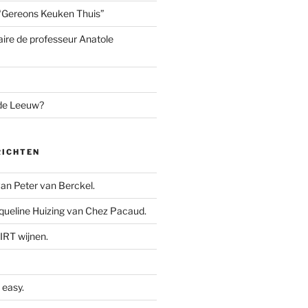
“Gereons Keuken Thuis”
aire de professeur Anatole
 de Leeuw?
RICHTEN
n Peter van Berckel.
ueline Huizing van Chez Pacaud.
IRT wijnen.
easy.