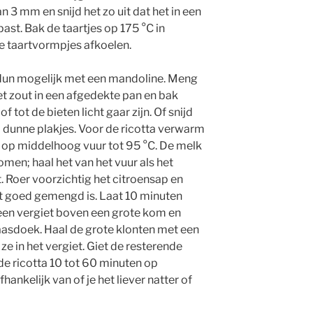
an 3 mm en snijd het zo uit dat het in een
ast. Bak de taartjes op 175 °C in
e taartvormpjes afkoelen.
o dun mogelijk met een mandoline. Meng
het zout in een afgedekte pan en bak
 tot de bieten licht gaar zijn. Of snijd
 dunne plakjes. Voor de ricotta verwarm
an op middelhoog vuur tot 95 °C. De melk
men; haal het van het vuur als het
t. Roer voorzichtig het citroensap en
et goed gemengd is. Laat 10 minuten
 een vergiet boven een grote kom en
asdoek. Haal de grote klonten met een
e in het vergiet. Giet de resterende
 de ricotta 10 tot 60 minuten op
ankelijk van of je het liever natter of