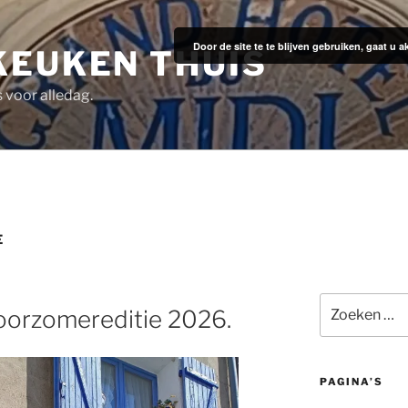
Door de site te te blijven gebruiken, gaat u
KEUKEN THUIS
s voor alledag.
E
Zoeken
oorzomereditie 2026.
naar:
PAGINA’S