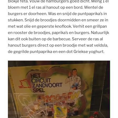
blokje feta. Vouw de hamburgers goed dicht. Meng 1 el
bloem met 1 el ras al hanout op een bord. Wentel de
burgers er doorheen. Was en snijd de puntpaprika’s in
stukken. Snijd de broodjes doormidden en smeer ze in
met wat olie en geperste knoflook. Verhit een grillpan
en rooster de broodjes, paprika’s en burgers. Natuurlijk
kan dit ook buiten op de barbecue. Serveer de ras al
hanout burgers direct op een broodje met wat veldsla,
de gegrilde puntpaprika en een dot Griekse yoghurt.