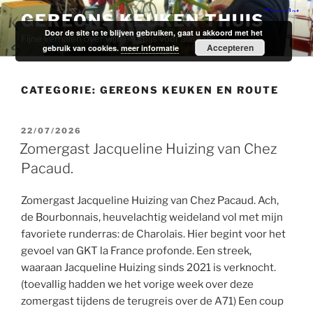
Ga
GEREONS KEUKEN THUIS
naar
Door de site te te blijven gebruiken, gaat u akkoord met het
Fijne verhalen over wijn en spijs voor alledag.
de
Accepteren
gebruik van cookies.
meer informatie
inhoud
CATEGORIE:
GEREONS KEUKEN EN ROUTE
GEPLAATST
22/07/2026
OP
Zomergast Jacqueline Huizing van Chez
Pacaud.
Zomergast Jacqueline Huizing van Chez Pacaud. Ach,
de Bourbonnais, heuvelachtig weideland vol met mijn
favoriete runderras: de Charolais. Hier begint voor het
gevoel van GKT la France profonde. Een streek,
waaraan Jacqueline Huizing sinds 2021 is verknocht.
(toevallig hadden we het vorige week over deze
zomergast tijdens de terugreis over de A71) Een coup