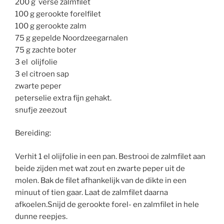
200 g verse zalmfilet
100 g gerookte forelfilet
100 g gerookte zalm
75 g gepelde Noordzeegarnalen
75 g zachte boter
3 el olijfolie
3 el citroen sap
zwarte peper
peterselie extra fijn gehakt.
snufje zeezout
Bereiding:
Verhit 1 el olijfolie in een pan. Bestrooi de zalmfilet aan
beide zijden met wat zout en zwarte peper uit de
molen. Bak de filet afhankelijk van de dikte in een
minuut of tien gaar. Laat de zalmfilet daarna
afkoelen.Snijd de gerookte forel- en zalmfilet in hele
dunne reepjes.