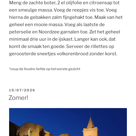
Meng de zachte boter, 2 el olijfolie en citroensap tot
een smeuïge massa. Voeg de reepjes vis toe. Voeg
hierna de gebakken zalm fijngehakt toe. Maak van het
geheel een mooie massa. Voeg als laatste de
peterselie en Noordzee garnalen toe. Zet het geheel
minimaal drie uur in de ijskast. Langer kan ook, dat
komt de smaak ten goede. Serveer de rillettes op
geroosterde sneetjes volkorenbrood zonder korst.
*coup de foudre: liefde op het eerste gezicht
GEPLAATST
15/07/2026
OP
Zomer!