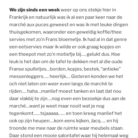
We zijn sinds een week
weer op ons stekje hier in
Frankrijk en natuurlijk was ik al een paar keer naar de
marché aux puces geweest en was ik met leuke dingen
thuisgekomen, waaronder een geweldig koffie/thee
servies met zo’n Frans bloemetje. Ik had al in dat genre
een eetservies maar ik wilde er ook graag kopjes en
een theepot met zo’n motiefje bij…. gelukt dus. Hoe
leuk is het dan om de tafel te dekken met al die oude
Franse spulletjes…borden, kopjes, bestek, “antieke”
messenleggers….. heerlijk…. Gisteren konden we het
och niet laten om weer even langs de marché te
rijden…. haha…manlief moest tanken en laat dat nou
daar vlakbij te zijn….nog even een bezoekje dus aan de
marché…want je weet maar nooit wat je nog
tegenkomt……tsjaaaaa…… en toen kreeg manlief het
ook op zijn heupen….kom eens kijken, Jacq….. en hij
troonde me mee naar de ruimte waar meubels staan.
Daar stond een mooie salontafel waar hij helemaal weg