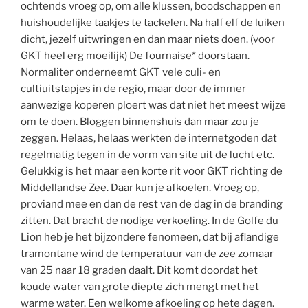
ochtends vroeg op, om alle klussen, boodschappen en
huishoudelijke taakjes te tackelen. Na half elf de luiken
dicht, jezelf uitwringen en dan maar niets doen. (voor
GKT heel erg moeilijk) De fournaise* doorstaan.
Normaliter onderneemt GKT vele culi- en
cultiuitstapjes in de regio, maar door de immer
aanwezige koperen ploert was dat niet het meest wijze
om te doen. Bloggen binnenshuis dan maar zou je
zeggen. Helaas, helaas werkten de internetgoden dat
regelmatig tegen in de vorm van site uit de lucht etc.
Gelukkig is het maar een korte rit voor GKT richting de
Middellandse Zee. Daar kun je afkoelen. Vroeg op,
proviand mee en dan de rest van de dag in de branding
zitten. Dat bracht de nodige verkoeling. In de Golfe du
Lion heb je het bijzondere fenomeen, dat bij aflandige
tramontane wind de temperatuur van de zee zomaar
van 25 naar 18 graden daalt. Dit komt doordat het
koude water van grote diepte zich mengt met het
warme water. Een welkome afkoeling op hete dagen.