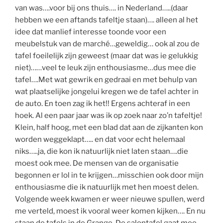
van was….voor bij ons thuis…. in Nederland…..(daar
hebben we een aftands tafeltje staan)…. alleen al het
idee dat manlief interesse toonde voor een
meubelstuk van de marché…geweldig… ook al zou de
tafel foeilelijk zijn geweest (maar dat was ie gelukkig
niet)……veel te leuk zijn enthousiasme…dus mee die
tafel….Met wat gewrik en gedraai en met behulp van
wat plaatselijke jongelui kregen we de tafel achter in
de auto. En toen zag ik het!! Ergens achteraf in een
hoek. Al een paar jaar was ik op zoek naar zo’n tafeltje!
Klein, half hoog, met een blad dat aan de zijkanten kon
worden weggeklapt….. en dat voor echt helemaal
niks…..ja, die kon ik natuurlijk niet laten staan….die
moest ook mee. De mensen van de organisatie
begonnen er lol in te krijgen…misschien ook door mijn
enthousiasme die ik natuurlijk met hen moest delen.
Volgende week kwamen er weer nieuwe spullen, werd
me verteld, moest ik vooral weer komen kijken…. En nu
staan de tafels in de Grange. De salontafel gaat mee