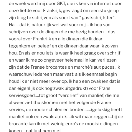
de week werd mij door GKT, die ik ken via internet door
onze liefde voor Frankrijk, gevraagd om een stukje op
zijn blog te schrijven als soort van ” gastschrijfster”.
Ha…. dat is natuurlijk wel wat voor mij… ik hou van
schrijven over de dingen die me bezig houden….dus
vooral over Frankrijk en alle dingen die ik daar
tegenkom en beleef en de dingen daar waar ik zo van
hou. En als er nou iets is waar ik heel graag over schrijf
en waar ik me zo ongeveer helemaal in kan verliezen
zijn dat de Franse brocantes en marché’s aux puces. Ik
waarschuw iedereen maar vast: als ik eenmaal begin
houd ik er niet meer over op. Ik heb een zwak (en dat is
dan eigenlijk ook nog zwak uitgedrukt) voor Frans
serviesgoed….tot groot “verdriet” van manlief, die me
al weer ziet thuiskomen met het volgende Franse
servies, de mooie schalen en borden……(gelukkig heeft
manlief ook een zwak: auto’s…ik wil maar zeggen…bij de
brocante kan ik met weinig euro’s de mooiste dingen
kopen….dat lukt hem niet.