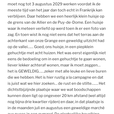
moet nog tot 3 augustus 2029 werken voordat ik de
meeste tijd van het jaar dan toch echt in Frankrijk kan
verblijven. Daar hebben we een heerlijk klein huisje op
de grens van de Allier en de Puy-de-Dome. Een huisje
waar ik meteen verliefd op werd toen ik er een foto van
zag. En toen wist ik nog niet eens dat het terras aan de
achterkant van onze Grange een geweldig uitzicht had
op de vallei…… Goed, ons huisje, in een piepklein
gehuchtje met acht huizen. Het was eerst eigenlijk niet
eens de bedoeling om in een gehuchtje te gaan wonen,
liever lekker achteraf wonen, maar ik moet zeggen…
het is GEWELDIG……zeker met alle leuke en lieve buren
die we hebben. Het is hier rustig a la campagne en dat
is juist wat we hier zoeken… de rust en de stilte……. Het
dichtstbijzijnde plaatsje waar we wat boodschappen
kunnen doen ligt op ongeveer 20 km afstand (wel altijd
nog bijna drie kwartier rijden) en daar, in dat plaatsje is
in de maanden juli en augustus een geweldige marché
aux puces in een gymzaal. De plaatselijke bevolking