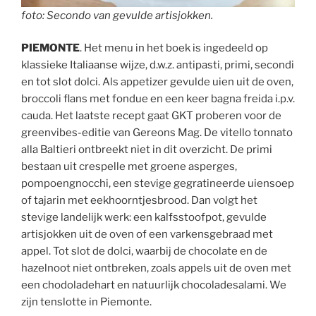
foto: Secondo van gevulde artisjokken.
PIEMONTE
. Het menu in het boek is ingedeeld op
klassieke Italiaanse wijze, d.w.z. antipasti, primi, secondi
en tot slot dolci. Als appetizer gevulde uien uit de oven,
broccoli flans met fondue en een keer bagna freida i.p.v.
cauda. Het laatste recept gaat GKT proberen voor de
greenvibes-editie van Gereons Mag. De vitello tonnato
alla Baltieri ontbreekt niet in dit overzicht. De primi
bestaan uit crespelle met groene asperges,
pompoengnocchi, een stevige gegratineerde uiensoep
of tajarin met eekhoorntjesbrood. Dan volgt het
stevige landelijk werk: een kalfsstoofpot, gevulde
artisjokken uit de oven of een varkensgebraad met
appel. Tot slot de dolci, waarbij de chocolate en de
hazelnoot niet ontbreken, zoals appels uit de oven met
een chodoladehart en natuurlijk chocoladesalami. We
zijn tenslotte in Piemonte.