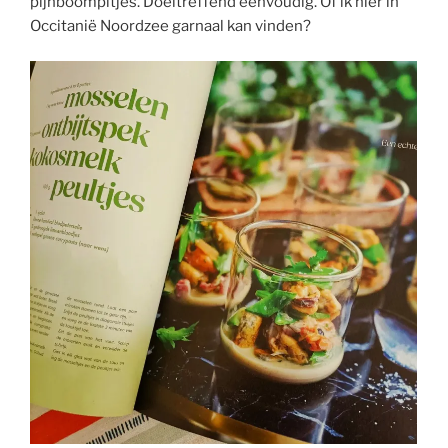
pijnboompitjes. Doeltreffend eenvoudig. Of ik hier in
Occitanië Noordzee garnaal kan vinden?