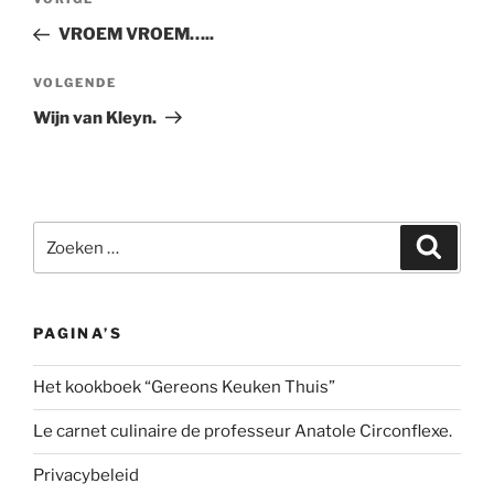
Vorig
navigatie
bericht
VROEM VROEM…..
Volgend
VOLGENDE
bericht
Wijn van Kleyn.
Zoeken
Zoeke
naar:
PAGINA’S
Het kookboek “Gereons Keuken Thuis”
Le carnet culinaire de professeur Anatole Circonflexe.
Privacybeleid