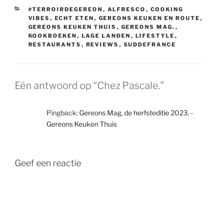
CATEGORIEËN
#TERROIRDEGEREON
,
ALFRESCO
,
COOKING
VIBES
,
ECHT ETEN
,
GEREONS KEUKEN EN ROUTE
,
GEREONS KEUKEN THUIS
,
GEREONS MAG.
,
KOOKBOEKEN
,
LAGE LANDEN
,
LIFESTYLE
,
RESTAURANTS
,
REVIEWS
,
SUDDEFRANCE
Eén antwoord op “Chez Pascale.”
Pingback:
Gereons Mag, de herfsteditie 2023. -
Gereons Keuken Thuis
Geef een reactie