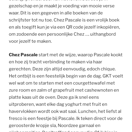
gezelschap en je maakt je voeding van mooie verse
waar. Dit is een gegeven in alle boeken van de
schrijfster tot nu toe. Chez Pascale is een vrolijk boek
en als toegift kun je via een QR code jezelf inkopiëren,
om zodoende een persoonlijke Chez …. uithangbord
voor jezelf te maken.
Chez Pascale
start met de wijze, waarop Pascale kookt
en hoe zij tracht verbinding te maken via haar
gerechten. Deze zijn altijd eenvoudig, edoch chique.
Het ontbijt is een feestelijk begin van de dag. GKT voelt
wel wat om te starten met een courgettewafel met
zure room en zalm of grapefruit met cashewnoten en
platte kaas uit de oven. Deze ga ik snel eens
uitproberen, want elke dag yoghurt met fruit en
havervlokken wordt ook wat saai. Lunchen, het liefst al
fresco is een feestje bij Pascale. Ik teken direct voor de
geroosterde kropje sla, Noordzee garnaal en