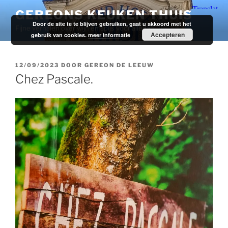
Ga
GEREONS KEUKEN THUIS
naar
Door de site te te blijven gebruiken, gaat u akkoord met het
Fijne verhalen over wijn en spijs voor alledag.
de
Accepteren
gebruik van cookies.
meer informatie
inhoud
GEPLAATST
12/09/2023
DOOR
GEREON DE LEEUW
OP
Chez Pascale.