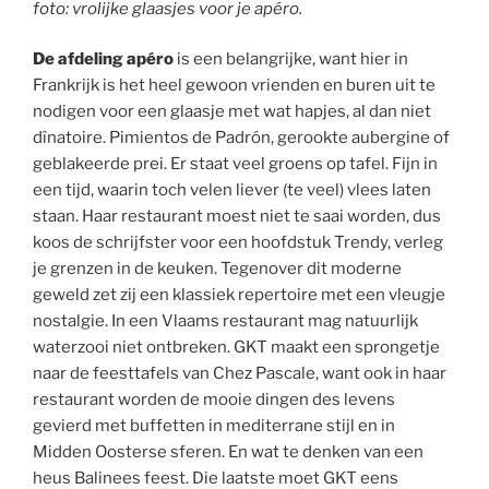
foto: vrolijke glaasjes voor je apéro.
De afdeling apéro
is een belangrijke, want hier in
Frankrijk is het heel gewoon vrienden en buren uit te
nodigen voor een glaasje met wat hapjes, al dan niet
dînatoire. Pimientos de Padrón, gerookte aubergine of
geblakeerde prei. Er staat veel groens op tafel. Fijn in
een tijd, waarin toch velen liever (te veel) vlees laten
staan. Haar restaurant moest niet te saai worden, dus
koos de schrijfster voor een hoofdstuk Trendy, verleg
je grenzen in de keuken. Tegenover dit moderne
geweld zet zij een klassiek repertoire met een vleugje
nostalgie. In een Vlaams restaurant mag natuurlijk
waterzooi niet ontbreken. GKT maakt een sprongetje
naar de feesttafels van Chez Pascale, want ook in haar
restaurant worden de mooie dingen des levens
gevierd met buffetten in mediterrane stijl en in
Midden Oosterse sferen. En wat te denken van een
heus Balinees feest. Die laatste moet GKT eens