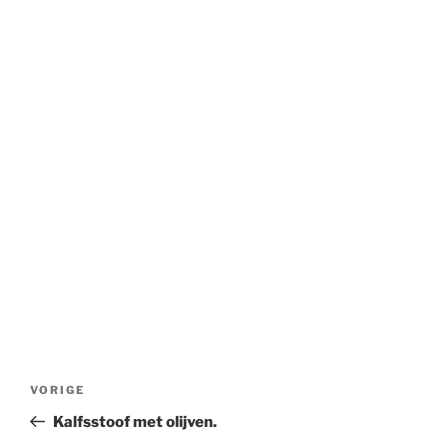
Bericht
Vorig
VORIGE
navigatie
bericht
Kalfsstoof met olijven.