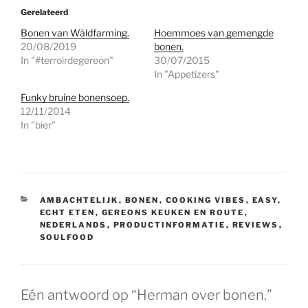
Gerelateerd
Bonen van Wâldfarming.
Hoemmoes van gemengde
20/08/2019
bonen.
In "#terroirdegereon"
30/07/2015
In "Appetizers"
Funky bruine bonensoep.
12/11/2014
In "bier"
CATEGORIEËN
AMBACHTELIJK
,
BONEN
,
COOKING VIBES
,
EASY
,
ECHT ETEN
,
GEREONS KEUKEN EN ROUTE
,
NEDERLANDS
,
PRODUCTINFORMATIE
,
REVIEWS
,
SOULFOOD
Eén antwoord op “Herman over bonen.”