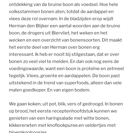
ontdekking van de bruine boon als voedsel. Hoe hele
volksstammen bonen aten, totdat de aardappel en
vlees deze rol overnam. In de bladzijden erop wijdt
Herman den Blijker een aantal woorden aan de bruine
boon, de drogers uit Biervliet, het weken en het
wecken en een overzicht van bonensoorten. Dit maakt
het eerste deel van Herman over bonen erg
interessant. Ik heb er nooit bij stilgestaan, dat er over
bonen zo veel viel te melden. En dan ook nog eens de
voedingswaarde, want een boon is proteïne en zetmeel
tegelijk. Vlees, groente en aardappelen. De boon past
uitstekend in de trend van
superfoods
, alleen dan vele
malen goedkoper. En van eigen bodem.
We gaan koken, uit pot, blik, vers of gedroogd. In bonen
op brood, het eerste receptenhoofdstuk kunnen we
genieten van een haringsalade met witte bonen,
kikkererwten met knoflookpuree.en
veldertjes
met
bloemkoolroosjes.