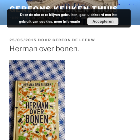
Ga
GEREONS KEUKEN THUIS
naar
Door de site te te blijven gebruiken, gaat u akkoord met het
Fijne verhalen over wijn en spijs voor alledag.
de
Accepteren
gebruik van cookies.
meer informatie
inhoud
GEPLAATST
25/05/2015
DOOR
GEREON DE LEEUW
OP
Herman over bonen.