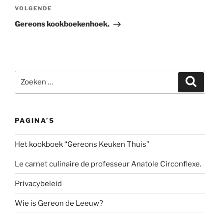
Volgend
VOLGENDE
bericht
Gereons kookboekenhoek.
Zoeken
Zoeke
naar:
PAGINA’S
Het kookboek “Gereons Keuken Thuis”
Le carnet culinaire de professeur Anatole Circonflexe.
Privacybeleid
Wie is Gereon de Leeuw?