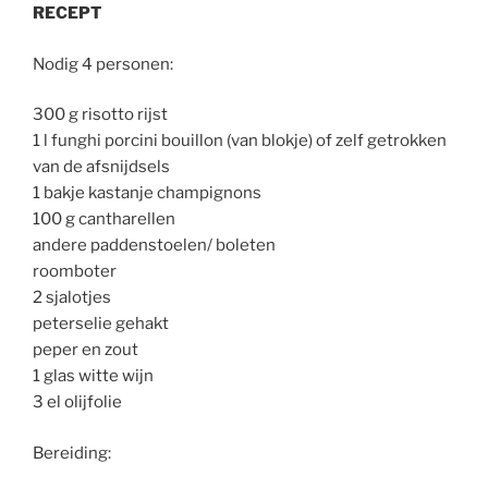
RECEPT
Nodig 4 personen:
300 g risotto rijst
1 l funghi porcini bouillon (van blokje) of zelf getrokken
van de afsnijdsels
1 bakje kastanje champignons
100 g cantharellen
andere paddenstoelen/ boleten
roomboter
2 sjalotjes
peterselie gehakt
peper en zout
1 glas witte wijn
3 el olijfolie
Bereiding: