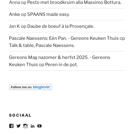
Anna
op
Pesto met broodkruim alla Massimo Bottura.
Anke
op
SPAANS made easy.
Jan K
op
Daube de boeuf à la Provençale.
Pascale Naessens: Eén Pan. - Gereons Keuken Thuis
op
Talk & table, Pascale Naessens.
Gereons Mag nazomer & herfst 2025. - Gereons
Keuken Thuis
op
Peren in de pot.
SOCIAAL
Bekijk
Bekijk
Bekijk
Bekijk
Bekijk
het
het
het
het
het