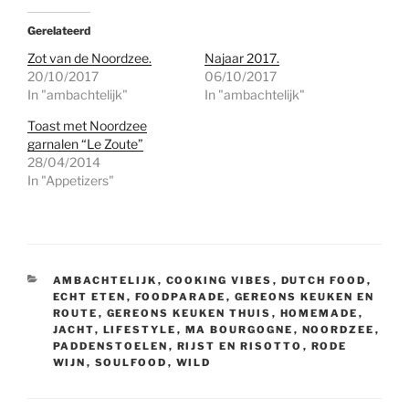
Gerelateerd
Zot van de Noordzee.
Najaar 2017.
20/10/2017
06/10/2017
In "ambachtelijk"
In "ambachtelijk"
Toast met Noordzee
garnalen “Le Zoute”
28/04/2014
In "Appetizers"
CATEGORIEËN
AMBACHTELIJK
,
COOKING VIBES
,
DUTCH FOOD
,
ECHT ETEN
,
FOODPARADE
,
GEREONS KEUKEN EN
ROUTE
,
GEREONS KEUKEN THUIS
,
HOMEMADE
,
JACHT
,
LIFESTYLE
,
MA BOURGOGNE
,
NOORDZEE
,
PADDENSTOELEN
,
RIJST EN RISOTTO
,
RODE
WIJN
,
SOULFOOD
,
WILD