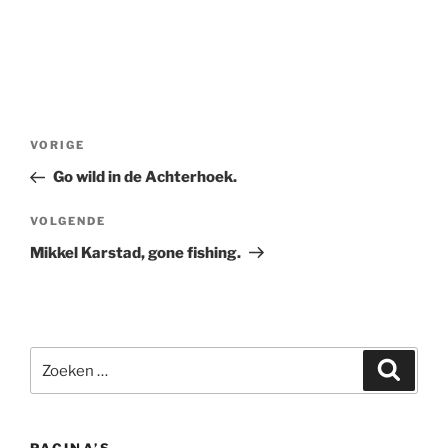
Bericht
Vorig
VORIGE
navigatie
bericht
Go wild in de Achterhoek.
Volgend
VOLGENDE
bericht
Mikkel Karstad, gone fishing.
Zoeken
Zoeke
naar: