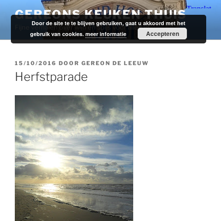
Ga
GEREONS KEUKEN THUIS
naar
Door de site te te blijven gebruiken, gaat u akkoord met het
Fijne verhalen over wijn en spijs voor alledag.
de
Accepteren
gebruik van cookies.
meer informatie
inhoud
GEPLAATST
15/10/2016
DOOR
GEREON DE LEEUW
OP
Herfstparade