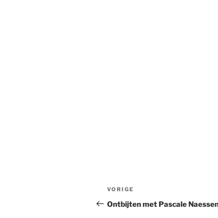
Bericht
Vorig
VORIGE
navigatie
bericht
Ontbijten met Pascale Naessen