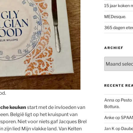
15 jaar koken 
MEDesque.
365 dagen eten 
ARCHIEF
Archief
RECENTE RE
od.
Anna
op
Pesto
Bottura.
ische keuken
start met de invloeden van
en. België ligt op het kruispunt van
Anke
op
SPAAN
poren. Niet voor niets gaf Jacques Brel
n zijn lied Mijn vlakke land. Van Kelten
Jan K
op
Daube 