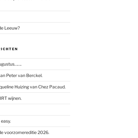
 de Leeuw?
RICHTEN
augustus…….
n Peter van Berckel.
ueline Huizing van Chez Pacaud.
IRT wijnen.
easy.
e voorzomereditie 2026.