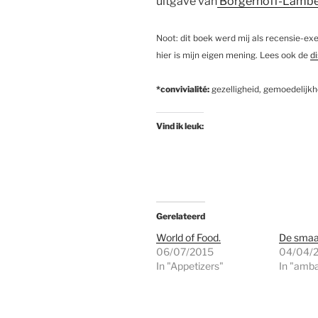
uitgave van
Borgerhoff-Lambe
Noot: dit boek werd mij als recensie-ex
hier is mijn eigen mening. Lees ook de
d
*convivialité:
gezelligheid, gemoedelijkhe
Vind ik leuk:
Gerelateerd
World of Food.
De smaa
06/07/2015
04/04/
In "Appetizers"
In "amba