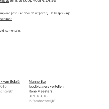
rigts
en is te koop voor € 24,99
emplaar gestuurd door de uitgeverij. De bespreking
isclaimer
id, samen zijn.
k van België.
Mannelijke
2016
foodbloggers vertellen:
chtelijk"
René Meesters
31/10/2016
In "ambachtelijk"