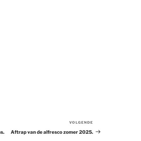
VOLGENDE
Volgend
bericht
s.
Aftrap van de alfresco zomer 2025.