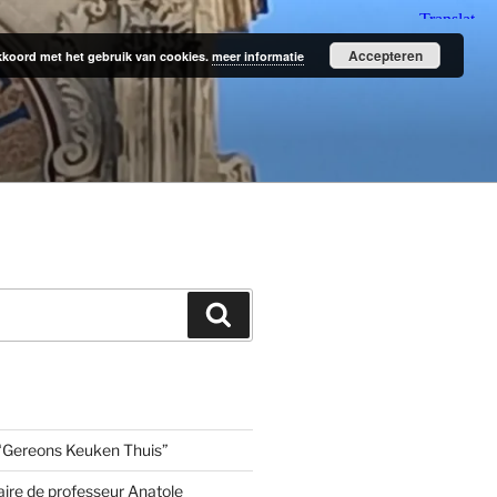
Accepteren
 akkoord met het gebruik van cookies.
meer informatie
Zoeken
“Gereons Keuken Thuis”
aire de professeur Anatole