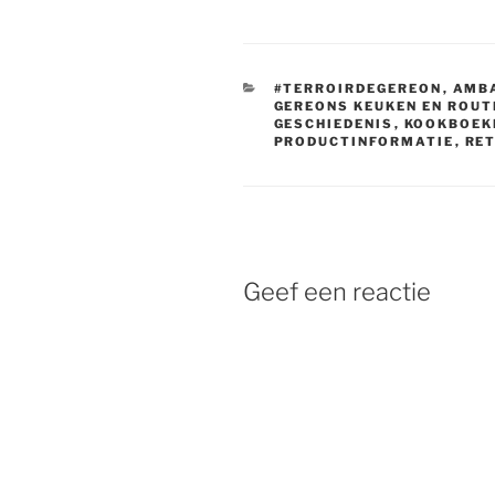
CATEGORIEËN
#TERROIRDEGEREON
,
AMBA
GEREONS KEUKEN EN ROUT
GESCHIEDENIS
,
KOOKBOEK
PRODUCTINFORMATIE
,
RE
Geef een reactie