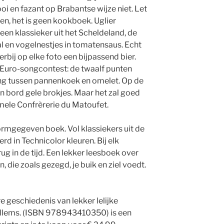
oi en fazant op Brabantse wijze niet. Let
en, het is geen kookboek. Uglier
, een klassieker uit het Scheldeland, de
 en vogelnestjes in tomatensaus. Echt
rbij op elke foto een bijpassend bier.
het Euro-songcontest: de twaalf punten
ing tussen pannenkoek en omelet. Op de
een bord gele brokjes. Maar het zal goed
mele Confrèrerie du Matoufet.
vormgegeven boek. Vol klassiekers uit de
d in Technicolor kleuren. Bij elk
rug in de tijd. Een lekker leesboek over
 die zoals gezegd, je buik en ziel voedt.
re geschiedenis van lekker lelijke
Willems. (ISBN 978943410350) is een