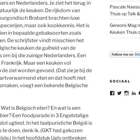
ers en Nederlanders. Je ziet het terug in
Pascale Naesse
 natuurlijk de keuken. De rijkdom van
Thuis
op
Talk &
urgondisch Brabant brachten luxe
specerijen, maar ook kookkennis. Het is
Gereons Mag n
Keuken Thuis
zien in bepaalde gebaksoorten zoals
en. De schrijfster vindt misschien het
gische keuken de gulheid van de
 om bij die zuinige Nederlanders. Een
 Frankrijk. Maar een keuken vol
n de ziel worden gevoed. (Dat zie je bij de
 Hartverwarmend eten en dat hoeft niet
SOCIAAL
 u smaken, voegt een bekende Belgische
Bekijk
Bekijk
Bekij
B
het
het
het
he
profiel
profiel
profie
pr
Wat is Belgisch eten? En wat is een
van
van
van
v
gereon.dele
gereon_
gere
G
 bier? Een foodparade in 3 Engelstalige
op
op
op
d
lot ugliest. In het taalpuristiche België is
Facebook
Twitter
Insta
L
o
s te doen, denk ik. (GKT had gekozen
L
ijde.) In het hoofdstuk Ugly ontbreken