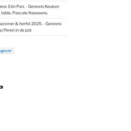
ns: Eén Pan. - Gereons Keuken
 table, Pascale Naessens.
azomer & herfst 2025. - Gereons
op
Peren in de pot.
k
ekijk
Bekijk
t
het
l
ofiel
profiel
an
van
euw
DL
ondeleeuw
ereon
gereon
e
de
gram
eeuw
leeuw
p
op
inkedIn
YouTube