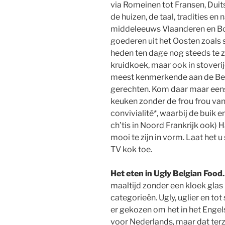
via Romeinen tot Fransen, Duits
de huizen, de taal, tradities en
middeleeuws Vlaanderen en Bo
goederen uit het Oosten zoals 
heden ten dage nog steeds te 
kruidkoek, maar ook in stoverij
meest kenmerkende aan de Bel
gerechten. Kom daar maar eens
keuken zonder de frou frou van
convivialité*, waarbij de buik e
ch’tis in Noord Frankrijk ook)
mooi te zijn in vorm. Laat het
TV kok toe.
Het eten in Ugly Belgian Food.
maaltijd zonder een kloek glas
categorieën. Ugly, uglier en tot s
er gekozen om het in het Engel
voor Nederlands, maar dat terz