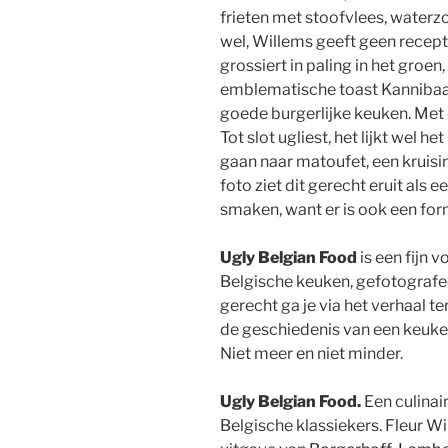
frieten met stoofvlees, waterzo
wel, Willems geeft geen recept
grossiert in paling in het groen
emblematische toast Kannibaal
goede burgerlijke keuken. Met e
Tot slot ugliest, het lijkt wel 
gaan naar matoufet, een kruis
foto ziet dit gerecht eruit als 
smaken, want er is ook een for
Ugly Belgian Food
is een fijn 
Belgische keuken, gefotografeer
gerecht ga je via het verhaal te
de geschiedenis van een keuken,
Niet meer en niet minder.
Ugly Belgian Food.
Een culinai
Belgische klassiekers. Fleur 