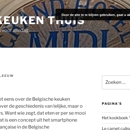
Door de site te te blijven gebruiken, gaat u
KEUKEN THUIS
s voor alledag.
 LEEUW
Zoeken
naar:
et eens over de Belgische keuken
PAGINA’S
ver de geschiedenis van lelijke, maar o
s. Want wie zegt, dat eten er per se mooi
Het kookboek 
t is een concept uit het smartphone
Française in de Belgische
Le carnet culin