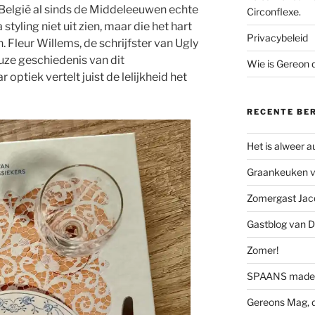
 België al sinds de Middeleeuwen echte
Circonflexe.
styling niet uit zien, maar die het hart
Privacybeleid
. Fleur Willems, de schrijfster van Ugly
uze geschiedenis van dit
Wie is Gereon
 optiek vertelt juist de lelijkheid het
RECENTE BE
Het is alweer 
Graankeuken va
Zomergast Jacq
Gastblog van D
Zomer!
SPAANS made 
Gereons Mag, d