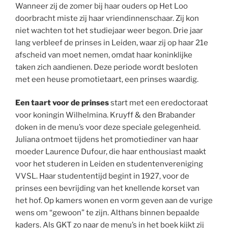
Wanneer zij de zomer bij haar ouders op Het Loo
doorbracht miste zij haar vriendinnenschaar. Zij kon
niet wachten tot het studiejaar weer begon. Drie jaar
lang verbleef de prinses in Leiden, waar zij op haar 21e
afscheid van moet nemen, omdat haar koninklijke
taken zich aandienen. Deze periode wordt besloten
met een heuse promotietaart, een prinses waardig.
Een taart voor de prinses
start met een eredoctoraat
voor koningin Wilhelmina. Kruyff & den Brabander
doken in de menu’s voor deze speciale gelegenheid.
Juliana ontmoet tijdens het promotiediner van haar
moeder Laurence Dufour, die haar enthousiast maakt
voor het studeren in Leiden en studentenvereniging
VVSL. Haar studententijd begint in 1927, voor de
prinses een bevrijding van het knellende korset van
het hof. Op kamers wonen en vorm geven aan de vurige
wens om “gewoon” te zijn. Althans binnen bepaalde
kaders. Als GKT zo naar de menu’s in het boek kijkt zij