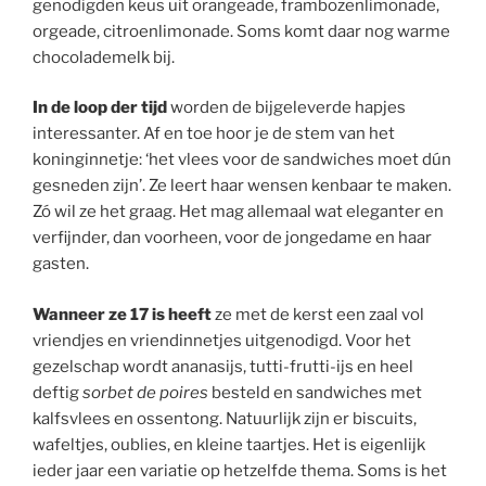
genodigden keus uit orangeade, frambozenlimonade,
orgeade, citroenlimonade. Soms komt daar nog warme
chocolademelk bij.
In de loop der tijd
worden de bijgeleverde hapjes
interessanter. Af en toe hoor je de stem van het
koninginnetje: ‘het vlees voor de sandwiches moet dún
gesneden zijn’. Ze leert haar wensen kenbaar te maken.
Zó wil ze het graag. Het mag allemaal wat eleganter en
verfijnder, dan voorheen, voor de jongedame en haar
gasten.
Wanneer ze 17 is heeft
ze met de kerst een zaal vol
vriendjes en vriendinnetjes uitgenodigd. Voor het
gezelschap wordt ananasijs, tutti-frutti-ijs en heel
deftig
sorbet de poires
besteld en sandwiches met
kalfsvlees en ossentong. Natuurlijk zijn er biscuits,
wafeltjes, oublies, en kleine taartjes. Het is eigenlijk
ieder jaar een variatie op hetzelfde thema. Soms is het