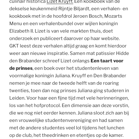
culinair historica
Lizet Kruyff.
Een kookboek van de
dekselse keukenmeid Rijntje Biljardt, een verhalen- en
kookboek met in de hoofdrol Jeroen Bosch, Mozarts
Menu en een verhalenbundel over wijlen koningin
Elizabeth II. Lizet is van vele markten thuis, doet
onderzoek en publiceert daarover op haar website.
GKT leest deze verhalen altijd graag en komt hierdoor
weer aan nieuwe inspiratie. Samen mat patissier Hidde
den Brabander schreef Lizet onlangs
Een taart voor
de prinses
, een boek over het studentenleven van
voormalige koningin Juliana. Kruyff en Den Brabander
nemen je mee naar de tweede helft van de roaring
twenties, toen dan nog prinses Juliana ging studeren in
Leiden. Voor haar een fijne tijd met vele herinneringen,
los van het hofprotocol. Een dimensie aan deze vorstin,
die we nog niet eerder kennen. Juliana sloot zich aan bij
een vrouwelijke studentenvereniging en had samen
met de andere studentes veel lol tijdens het lunchen
op de club, het theedrinken en etentjes op de kamer.