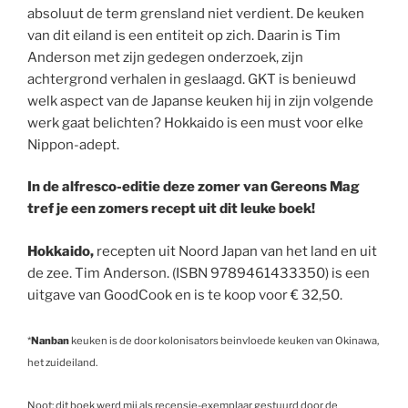
absoluut de term grensland niet verdient. De keuken
van dit eiland is een entiteit op zich. Daarin is Tim
Anderson met zijn gedegen onderzoek, zijn
achtergrond verhalen in geslaagd. GKT is benieuwd
welk aspect van de Japanse keuken hij in zijn volgende
werk gaat belichten? Hokkaido is een must voor elke
Nippon-adept.
In de alfresco-editie deze zomer van Gereons Mag
tref je een zomers recept uit dit leuke boek!
Hokkaido,
recepten uit Noord Japan van het land en uit
de zee. Tim Anderson. (ISBN 9789461433350) is een
uitgave van GoodCook en is te koop voor € 32,50.
*
Nanban
keuken is de door kolonisators beinvloede keuken van Okinawa,
het zuideiland.
Noot: dit boek werd mij als recensie-exemplaar gestuurd door de