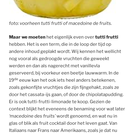
foto: voorheen tutti frutti of macedoine de fruits.
Maar we moeten
het eigenlijk even over
tutti frutti
hebben. Het is een term, die in de loop der tijd op
andere inhoud geplakt wordt. Wij kennen het wellicht
nog vooral als gedroogde vruchten die geweekt
werden en dan als nagerecht met vanillevla
geserveerd, bij voorkeur een beetje lauwwarm. In de
de
19
eeuw kan het ook iets heel anders betekenen,
zoals gekonfijte vruchtjes die zijn fijngehakt, zoals ze
door het cassata-ijs gaan, of door de chipolatapudding.
Er is ook tutti-frutti-limonade te koop. Gezien de
context blijkt het eveneens de benaming voor wat later
‘macedoine des fruits’
wordt genoemd, en wat nu in
glas of blik als fruit cocktail door het leven gaat. Van
Italiaans naar Frans naar Amerikaans, zoals je dat nu