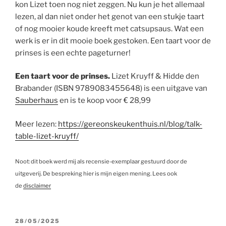
kon Lizet toen nog niet zeggen. Nu kun je het allemaal
lezen, al dan niet onder het genot van een stukje taart
of nog mooier koude kreeft met catsupsaus. Wat een
werk is er in dit mooie boek gestoken. Een taart voor de
prinses is een echte pageturner!
Een taart voor de prinses.
Lizet Kruyff & Hidde den
Brabander (ISBN 9789083455648) is een uitgave van
Sauberhaus
en is te koop voor € 28,99
Meer lezen:
https://gereonskeukenthuis.nl/blog/talk-
table-lizet-kruyff/
Noot: dit boek werd mij als recensie-exemplaar gestuurd door de
uitgeverij. De bespreking hier is mijn eigen mening. Lees ook
de
disclaimer
GEPLAATST
28/05/2025