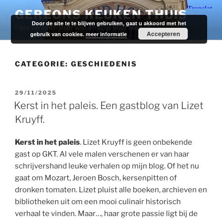
Ga
GEREONS KEUKEN THUIS
naar
Door de site te te blijven gebruiken, gaat u akkoord met het
Fijne verhalen over wijn en spijs voor alledag.
de
Accepteren
gebruik van cookies.
meer informatie
inhoud
CATEGORIE:
GESCHIEDENIS
GEPLAATST
29/11/2025
OP
Kerst in het paleis. Een gastblog van Lizet
Kruyff.
Kerst in het paleis
. Lizet Kruyff is geen onbekende
gast op GKT. Al vele malen verschenen er van haar
schrijvershand leuke verhalen op mijn blog. Of het nu
gaat om Mozart, Jeroen Bosch, kersenpitten of
dronken tomaten. Lizet pluist alle boeken, archieven en
bibliotheken uit om een mooi culinair historisch
verhaal te vinden. Maar…, haar grote passie ligt bij de