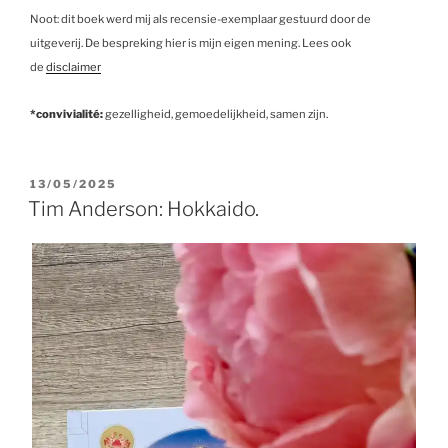
Noot: dit boek werd mij als recensie-exemplaar gestuurd door de
uitgeverij. De bespreking hier is mijn eigen mening. Lees ook
de
disclaimer
*convivialité:
gezelligheid, gemoedelijkheid, samen zijn.
GEPLAATST
13/05/2025
OP
Tim Anderson: Hokkaido.