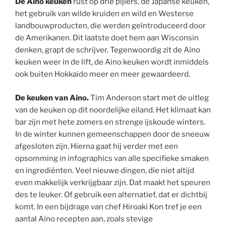
De Aino keuken
rust op drie pijlers, de Japanse keuken,
het gebruik van wilde kruiden en wild en Westerse
landbouwproducten, die werden geïntroduceerd door
de Amerikanen. Dit laatste doet hem aan Wisconsin
denken, grapt de schrijver. Tegenwoordig zit de Aino
keuken weer in de lift, de Aino keuken wordt inmiddels
ook buiten Hokkaido meer en meer gewaardeerd.
De keuken van Aino.
Tim Anderson start met de uitleg
van de keuken op dit noordelijke eiland. Het klimaat kan
bar zijn met hete zomers en strenge ijskoude winters.
In de winter kunnen gemeenschappen door de sneeuw
afgesloten zijn. Hierna gaat hij verder met een
opsomming in infographics van alle specifieke smaken
en ingrediënten. Veel nieuwe dingen, die niet altijd
even makkelijk verkrijgbaar zijn. Dat maakt het speuren
des te leuker. Of gebruik een alternatief, dat er dichtbij
komt. In een bijdrage van chef Hiroaki Kon tref je een
aantal Aino recepten aan, zoals stevige