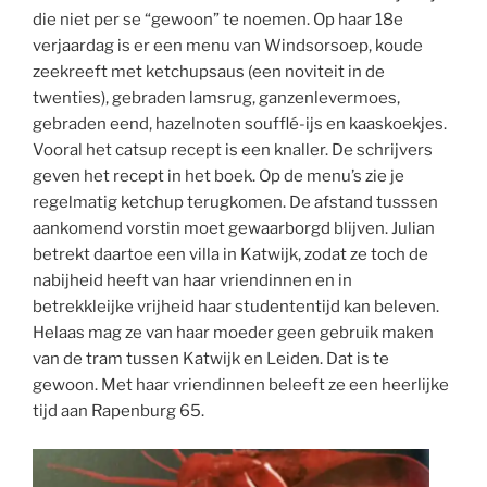
die niet per se “gewoon” te noemen. Op haar 18e
verjaardag is er een menu van Windsorsoep, koude
zeekreeft met ketchupsaus (een noviteit in de
twenties), gebraden lamsrug, ganzenlevermoes,
gebraden eend, hazelnoten soufflé-ijs en kaaskoekjes.
Vooral het catsup recept is een knaller. De schrijvers
geven het recept in het boek. Op de menu’s zie je
regelmatig ketchup terugkomen. De afstand tusssen
aankomend vorstin moet gewaarborgd blijven. Julian
betrekt daartoe een villa in Katwijk, zodat ze toch de
nabijheid heeft van haar vriendinnen en in
betrekkleijke vrijheid haar studententijd kan beleven.
Helaas mag ze van haar moeder geen gebruik maken
van de tram tussen Katwijk en Leiden. Dat is te
gewoon. Met haar vriendinnen beleeft ze een heerlijke
tijd aan Rapenburg 65.