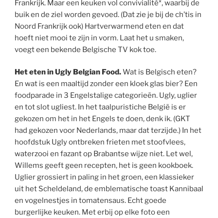
Frankrijk. Maar een keuken vol convivialité*, waarbij de
buik en de ziel worden gevoed. (Dat zie je bij de ch’tis in
Noord Frankrijk ook) Hartverwarmend eten en dat
hoeft niet mooi te zijn in vorm. Laat het u smaken,
voegt een bekende Belgische TV kok toe.
Het eten in Ugly Belgian Food.
Wat is Belgisch eten?
En wat is een maaltijd zonder een kloek glas bier? Een
foodparade in 3 Engelstalige categorieën. Ugly, uglier
en tot slot ugliest. In het taalpuristiche België is er
gekozen om het in het Engels te doen, denk ik. (GKT
had gekozen voor Nederlands, maar dat terzijde.) In het
hoofdstuk Ugly ontbreken frieten met stoofvlees,
waterzooi en fazant op Brabantse wijze niet. Let wel,
Willems geeft geen recepten, het is geen kookboek.
Uglier grossiert in paling in het groen, een klassieker
uit het Scheldeland, de emblematische toast Kannibaal
en vogelnestjes in tomatensaus. Echt goede
burgerlijke keuken. Met erbij op elke foto een