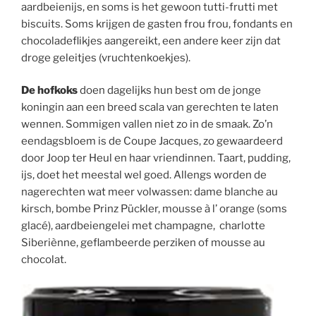
aardbeienijs, en soms is het gewoon tutti-frutti met
biscuits. Soms krijgen de gasten frou frou, fondants en
chocoladeflikjes aangereikt, een andere keer zijn dat
droge geleitjes (vruchtenkoekjes).
De hofkoks
doen dagelijks hun best om de jonge
koningin aan een breed scala van gerechten te laten
wennen. Sommigen vallen niet zo in de smaak. Zo’n
eendagsbloem is de Coupe Jacques, zo gewaardeerd
door Joop ter Heul en haar vriendinnen. Taart, pudding,
ijs, doet het meestal wel goed. Allengs worden de
nagerechten wat meer volwassen: dame blanche au
kirsch, bombe Prinz Pückler, mousse à l’ orange (soms
glacé), aardbeiengelei met champagne, charlotte
Siberiènne, geflambeerde perziken of mousse au
chocolat.