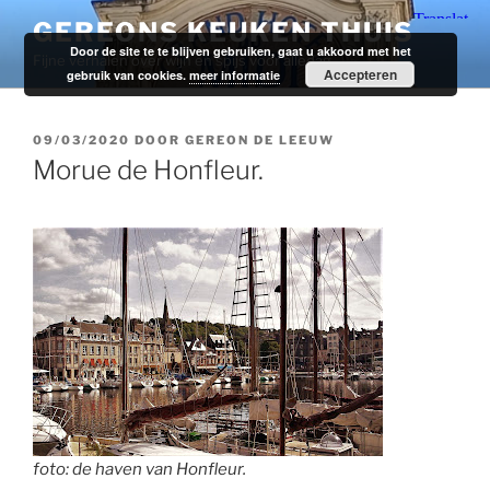
Ga
GEREONS KEUKEN THUIS
naar
Door de site te te blijven gebruiken, gaat u akkoord met het
Fijne verhalen over wijn en spijs voor alledag.
de
Accepteren
gebruik van cookies.
meer informatie
inhoud
GEPLAATST
09/03/2020
DOOR
GEREON DE LEEUW
OP
Morue de Honfleur.
foto: de haven van Honfleur.