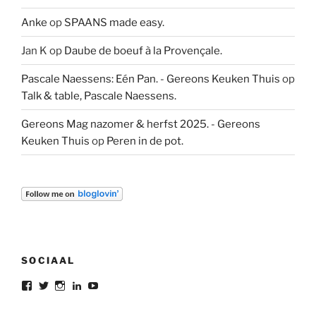
Anke
op
SPAANS made easy.
Jan K
op
Daube de boeuf à la Provençale.
Pascale Naessens: Eén Pan. - Gereons Keuken Thuis
op
Talk & table, Pascale Naessens.
Gereons Mag nazomer & herfst 2025. - Gereons
Keuken Thuis
op
Peren in de pot.
SOCIAAL
Bekijk
Bekijk
Bekijk
Bekijk
Bekijk
het
het
het
het
het
profiel
profiel
profiel
profiel
profiel