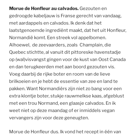
Morue de Honfleur au calvados.
Gezouten en
gedroogde kabeljauw is Franse gerecht van vandaag,
met aardappels en calvados. Ik denk dat het
laatstgenoemde ingrediënt maakt, dat het uit Honfleur,
Normandië komt. Een streek vol appelbomen.
Alhoewel, de zeevaarders, zoals Champlain, die
Quebec stichtte, al vanuit dit pittoreske havenstadje
op (wal)visvangst gingen voor de kust van Oost Canada
en dan terugkeerden met aan boord gezouten vis.
Voeg daarbij de rijke boter en room van de lieve
brilkoeien en je hebt de essentie van zee en land te
pakken. Want Normandiërs zijn niet zo bang voor een
extra klontje boter, stukje rauwmelkse kaas, afgeblust
met een trou Normand, een glaasje calvados. En ik
weet niet op deze maandag of er inmiddels vegan
vervangers zijn voor deze geneugten.
Morue de Honfleur dus. Ik vond het recept in één van