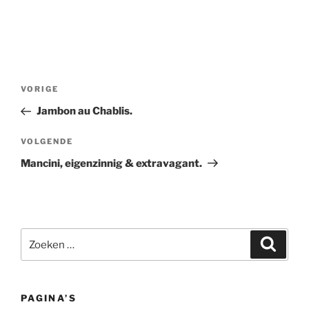
Bericht
Vorig
VORIGE
navigatie
bericht
Jambon au Chablis.
Volgend
VOLGENDE
bericht
Mancini, eigenzinnig & extravagant.
Zoeken
Zoeke
naar:
PAGINA’S