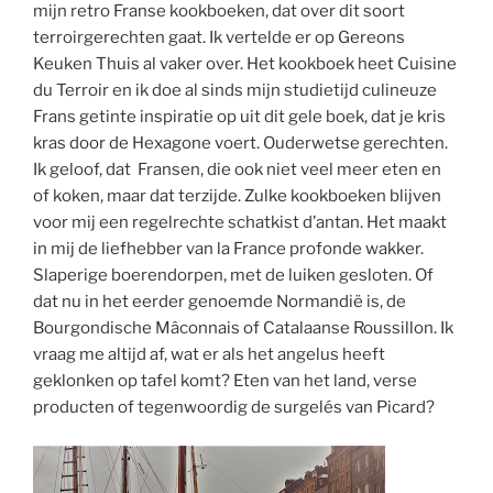
mijn retro Franse kookboeken, dat over dit soort
terroirgerechten gaat. Ik vertelde er op Gereons
Keuken Thuis al vaker over. Het kookboek heet Cuisine
du Terroir en ik doe al sinds mijn studietijd culineuze
Frans getinte inspiratie op uit dit gele boek, dat je kris
kras door de Hexagone voert. Ouderwetse gerechten.
Ik geloof, dat Fransen, die ook niet veel meer eten en
of koken, maar dat terzijde. Zulke kookboeken blijven
voor mij een regelrechte schatkist d’antan. Het maakt
in mij de liefhebber van la France profonde wakker.
Slaperige boerendorpen, met de luiken gesloten. Of
dat nu in het eerder genoemde Normandië is, de
Bourgondische Mâconnais of Catalaanse Roussillon. Ik
vraag me altijd af, wat er als het angelus heeft
geklonken op tafel komt? Eten van het land, verse
producten of tegenwoordig de surgelés van Picard?