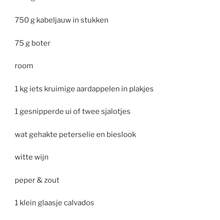
750 g kabeljauw in stukken
75 g boter
room
1 kg iets kruimige aardappelen in plakjes
1 gesnipperde ui of twee sjalotjes
wat gehakte peterselie en bieslook
witte wijn
peper & zout
1 klein glaasje calvados