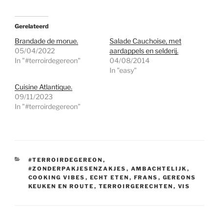
Gerelateerd
Brandade de morue.
Salade Cauchoise, met
05/04/2022
aardappels en selderij.
In "#terroirdegereon"
04/08/2014
In "easy"
Cuisine Atlantique.
09/11/2023
In "#terroirdegereon"
CATEGORIEËN
#TERROIRDEGEREON
,
#ZONDERPAKJESENZAKJES
,
AMBACHTELIJK
,
COOKING VIBES
,
ECHT ETEN
,
FRANS
,
GEREONS
KEUKEN EN ROUTE
,
TERROIRGERECHTEN
,
VIS