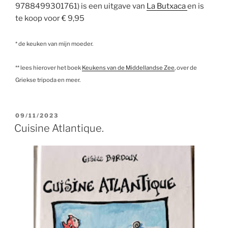
9788499301761) is een uitgave van
La Butxaca
en is
te koop voor € 9,95
* de keuken van mijn moeder.
** lees hierover het boek
Keukens van de Middellandse Zee
, over de
Griekse tripoda en meer.
GEPLAATST
09/11/2023
OP
Cuisine Atlantique.