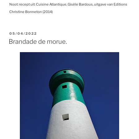
Noot: recept uit: Cuisine Atlantique, Gisèle Bardous, uitgave van Editions
Christine Bonneton (2014)
GEPLAATST
05/04/2022
OP
Brandade de morue.