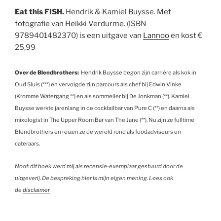
Eat this FISH.
Hendrik & Kamiel Buysse. Met
fotografie van Heikki Verdurme. (ISBN
9789401482370) is een uitgave van
Lannoo
en kost €
25,99
Over de Blendbrothers:
Hendrik Buysse begon zijn carrière als kok in
Oud Sluis (***) en vervolgde zijn parcours als chef bij Edwin Vinke
(Kromme Watergang **) en als sommelier bij De Jonkman (**). Kamiel
Buysse werkte jarenlang in de cocktailbar van Pure C (**) en daarna als
mixologist in The Upper Room Bar van The Jane (**). Nu zijn ze fulltime
Blendbrothers en reizen ze de wereld rond als foodadviseurs en
cateraars.
Noot: dit boek werd mij als recensie-exemplaar gestuurd door de
uitgeverij. De bespreking hier is mijn eigen mening. Lees ook
de
disclaimer