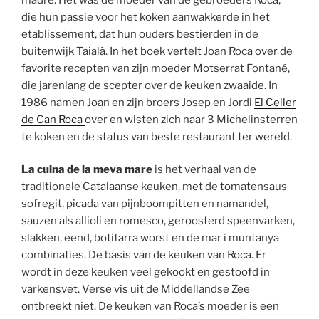
die hun passie voor het koken aanwakkerde in het
etablissement, dat hun ouders bestierden in de
buitenwijk Taialà. In het boek vertelt Joan Roca over de
favorite recepten van zijn moeder Motserrat Fontané,
die jarenlang de scepter over de keuken zwaaide. In
1986 namen Joan en zijn broers Josep en Jordi
El Celler
de Can Roca
over en wisten zich naar 3 Michelinsterren
te koken en de status van beste restaurant ter wereld.
La cuina de la meva mare
is het verhaal van de
traditionele Catalaanse keuken, met de tomatensaus
sofregit, picada van pijnboompitten en namandel,
sauzen als allioli en romesco, geroosterd speenvarken,
slakken, eend, botifarra worst en de mar i muntanya
combinaties. De basis van de keuken van Roca. Er
wordt in deze keuken veel gekookt en gestoofd in
varkensvet. Verse vis uit de Middellandse Zee
ontbreekt niet. De keuken van Roca’s moeder is een