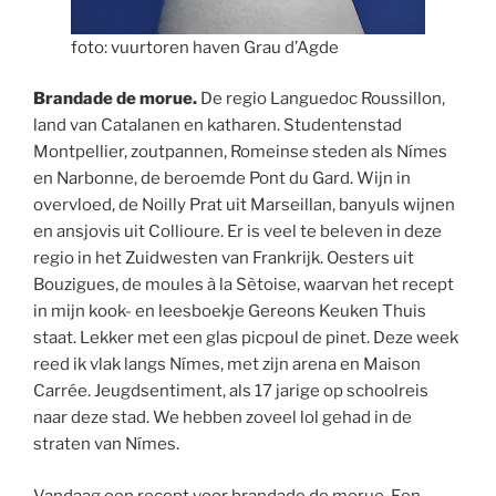
foto: vuurtoren haven Grau d’Agde
Brandade de morue.
De regio Languedoc Roussillon,
land van Catalanen en katharen. Studentenstad
Montpellier, zoutpannen, Romeinse steden als Nímes
en Narbonne, de beroemde Pont du Gard. Wijn in
overvloed, de Noilly Prat uit Marseillan, banyuls wijnen
en ansjovis uit Collioure. Er is veel te beleven in deze
regio in het Zuidwesten van Frankrijk. Oesters uit
Bouzigues, de moules à la Sètoise, waarvan het recept
in mijn kook- en leesboekje Gereons Keuken Thuis
staat. Lekker met een glas picpoul de pinet. Deze week
reed ik vlak langs Nímes, met zijn arena en Maison
Carrée. Jeugdsentiment, als 17 jarige op schoolreis
naar deze stad. We hebben zoveel lol gehad in de
straten van Nímes.
Vandaag een recept voor brandade de morue, Een