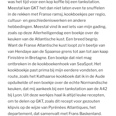
was het tijd voor een kop koffie bij een tankstation.
Meestal kan GKT het dan niet laten even te snuffelen
in de rekken met Franse ramsj, kookboekjes per regio,
cultuur- en geschiedeniswerken en andere
hebbedingen. Meestal vind ik wel iets van mijn gading,
zoals op deze Allerheiligendag een boekje over de
keuken van de Atlantische kust. Een breed begrip.
Want de Franse Atlantische kust loopt zo’n beetje van
van Hendaye aan de Spaanse grens tot aan tot aan kaap
Finistère in Bretagne. Een boekje dat niet mag
ontbreken in de kookboekenhoek van SeaSpot. Het
kookboekje past prima bij mijn eerdere vondsten, en
route, zoals het Kathaarse kookboek dat ik in de Aude
opduikelde of een boekje over de echte Normandische
keuken, dat mij aankeek bij een tankstation aan de A42
bij Lyon. Uit deze werkjes haal ik altijd leuke recepten,
om te delen op GKT, zoals dit recept voor gezouten
klipvis op de wijze van Pyrénées Atlantiques, het
departement, dat samenvalt met Frans Baskenland.