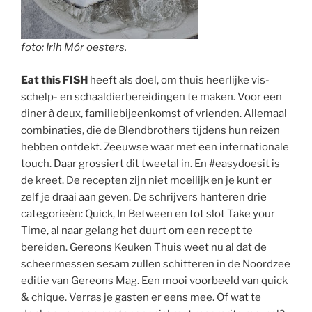
foto: Irih Mór oesters.
Eat this FISH
heeft als doel, om thuis heerlijke vis-
schelp- en schaaldierbereidingen te maken. Voor een
diner à deux, familiebijeenkomst of vrienden. Allemaal
combinaties, die de Blendbrothers tijdens hun reizen
hebben ontdekt. Zeeuwse waar met een internationale
touch. Daar grossiert dit tweetal in. En #easydoesit is
de kreet. De recepten zijn niet moeilijk en je kunt er
zelf je draai aan geven. De schrijvers hanteren drie
categorieën: Quick, In Between en tot slot Take your
Time, al naar gelang het duurt om een recept te
bereiden. Gereons Keuken Thuis weet nu al dat de
scheermessen sesam zullen schitteren in de Noordzee
editie van Gereons Mag. Een mooi voorbeeld van quick
& chique. Verras je gasten er eens mee. Of wat te