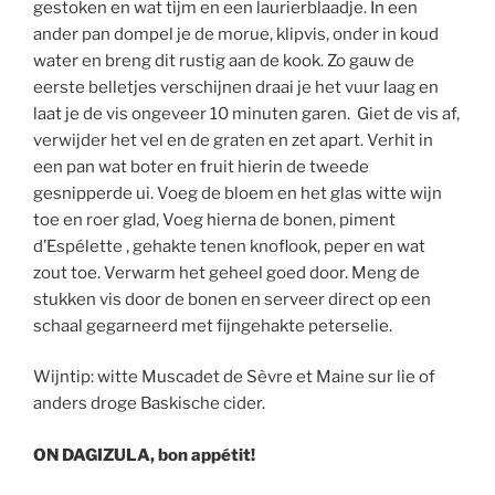
gestoken en wat tijm en een laurierblaadje. In een
ander pan dompel je de morue, klipvis, onder in koud
water en breng dit rustig aan de kook. Zo gauw de
eerste belletjes verschijnen draai je het vuur laag en
laat je de vis ongeveer 10 minuten garen. Giet de vis af,
verwijder het vel en de graten en zet apart. Verhit in
een pan wat boter en fruit hierin de tweede
gesnipperde ui. Voeg de bloem en het glas witte wijn
toe en roer glad, Voeg hierna de bonen, piment
d’Espélette , gehakte tenen knoflook, peper en wat
zout toe. Verwarm het geheel goed door. Meng de
stukken vis door de bonen en serveer direct op een
schaal gegarneerd met fijngehakte peterselie.
Wijntip: witte Muscadet de Sèvre et Maine sur lie of
anders droge Baskische cider.
ON DAGIZULA, bon appétit!