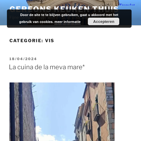
Ga
GEREONS KEUKEN THUIS
naar
Door de site te te blijven gebruiken, gaat u akkoord met het
Fijne verhalen over wijn en spijs voor alledag.
de
Accepteren
gebruik van cookies.
meer informatie
inhoud
CATEGORIE:
VIS
GEPLAATST
18/04/2024
OP
La cuina de la meva mare*