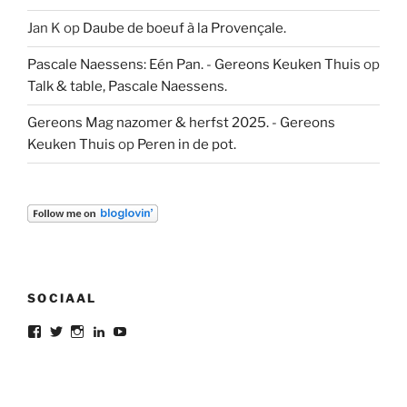
Jan K
op
Daube de boeuf à la Provençale.
Pascale Naessens: Eén Pan. - Gereons Keuken Thuis
op
Talk & table, Pascale Naessens.
Gereons Mag nazomer & herfst 2025. - Gereons
Keuken Thuis
op
Peren in de pot.
SOCIAAL
Bekijk
Bekijk
Bekijk
Bekijk
Bekijk
het
het
het
het
het
profiel
profiel
profiel
profiel
profiel
van
van
van
van
van
gereon.deleeuw
gereon_DL
gereondeleeuw
Gereon
gereon
op
op
op
de
de