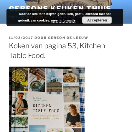
Ga
GEREONS KEUKEN THUIS
naar
Door de site te te blijven gebruiken, gaat u akkoord met het
Fijne verhalen over wijn en spijs voor alledag.
de
Accepteren
gebruik van cookies.
meer informatie
inhoud
GEPLAATST
11/03/2017
DOOR
GEREON DE LEEUW
OP
Koken van pagina 53, Kitchen
Table Food.