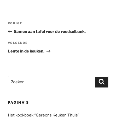
Bericht
Vorig
VORIGE
navigatie
bericht
Samen aan tafel voor de voedselbank.
Volgend
VOLGENDE
bericht
Lente in de keuken.
Zoeken
Zoeke
naar:
PAGINA’S
Het kookboek “Gereons Keuken Thuis”