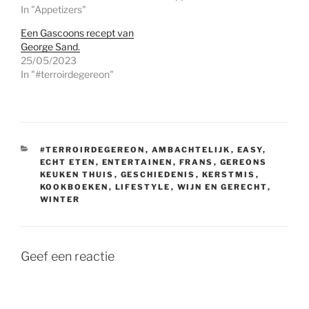
In "Appetizers"
Een Gascoons recept van
George Sand.
25/05/2023
In "#terroirdegereon"
CATEGORIEËN
#TERROIRDEGEREON
,
AMBACHTELIJK
,
EASY
,
ECHT ETEN
,
ENTERTAINEN
,
FRANS
,
GEREONS
KEUKEN THUIS
,
GESCHIEDENIS
,
KERSTMIS
,
KOOKBOEKEN
,
LIFESTYLE
,
WIJN EN GERECHT
,
WINTER
Geef een reactie