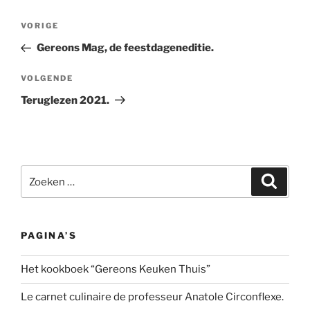
Bericht
Vorig
VORIGE
navigatie
bericht
Gereons Mag, de feestdageneditie.
Volgend
VOLGENDE
bericht
Teruglezen 2021.
Zoeken
Zoeke
naar:
PAGINA’S
Het kookboek “Gereons Keuken Thuis”
Le carnet culinaire de professeur Anatole Circonflexe.