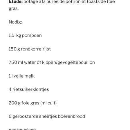
Étude:
potage à la purée de potiron et toasts de foie
gras.
Nodig:
1,5 kg pompoen
150 g rondkorrelrijst
750 ml water of kippen/gevogeltebouillon
1 l volle melk
4 rietsuikerklontjes
200 g foie gras (mi cuit)
6 geroosterde sneetjes boerenbrood
nootmuskaat