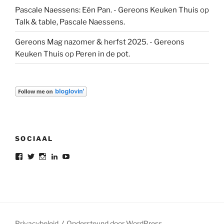
Pascale Naessens: Eén Pan. - Gereons Keuken Thuis
op
Talk & table, Pascale Naessens.
Gereons Mag nazomer & herfst 2025. - Gereons
Keuken Thuis
op
Peren in de pot.
SOCIAAL
Bekijk
Bekijk
Bekijk
Bekijk
Bekijk
het
het
het
het
het
profiel
profiel
profiel
profiel
profiel
van
van
van
van
van
gereon.deleeuw
gereon_DL
gereondeleeuw
Gereon
gereon
op
op
op
de
de
Facebook
Twitter
Instagram
Leeuw
leeuw
op
op
LinkedIn
YouTube
Privacybeleid
Ondersteund door WordPress