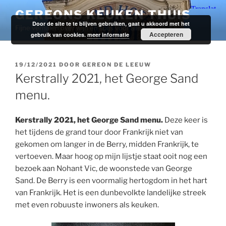
Ga
GEREONS KEUKEN THUIS
naar
Door de site te te blijven gebruiken, gaat u akkoord met het
Fijne verhalen over wijn en spijs voor alledag.
de
Accepteren
gebruik van cookies.
meer informatie
inhoud
GEPLAATST
19/12/2021
DOOR
GEREON DE LEEUW
OP
Kerstrally 2021, het George Sand
menu.
Kerstrally 2021, het George Sand menu.
Deze keer is
het tijdens de grand tour door Frankrijk niet van
gekomen om langer in de Berry, midden Frankrijk, te
vertoeven. Maar hoog op mijn lijstje staat ooit nog een
bezoek aan Nohant Vic, de woonstede van George
Sand. De Berry is een voormalig hertogdom in het hart
van Frankrijk. Het is een dunbevolkte landelijke streek
met even robuuste inwoners als keuken.