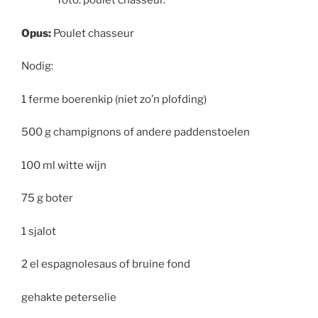
foto: poulet chasseur.
Opus:
Poulet chasseur
Nodig:
1 ferme boerenkip (niet zo’n plofding)
500 g champignons of andere paddenstoelen
100 ml witte wijn
75 g boter
1 sjalot
2 el espagnolesaus of bruine fond
gehakte peterselie