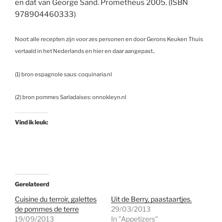
en dat van George Sand. Prometheus 2005. (ISBN
978904460333)
Noot: alle recepten zijn voor zes personen en door Gerons Keuken Thuis
vertaald in het Nederlands en hier en daar aangepast..
(1) bron espagnole saus: coquinaria.nl
(2) bron pommes Sarladaises: onnokleyn.nl
Vind ik leuk:
Gerelateerd
Cuisine du terroir, galettes
Uit de Berry, paastaartjes.
de pommes de terre
29/03/2013
19/09/2013
In "Appetizers"