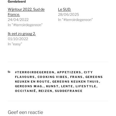
Gerelateerd
Wijntour 2022, Sud de
Le SUD.
France.
28/06/2025
24/04/2022
In "#terroirdegereon"
In "#terroirdegereon"
Ik eet zo graag 2.
01/10/2022
In "easy"
CATEGORIEËN
#TERROIRDEGEREON
,
APPETIZERS
,
CITY
FLAVOURS
,
COOKING VIBES
,
FRANS
,
GEREONS
KEUKEN EN ROUTE
,
GEREONS KEUKEN THUIS
,
GEREONS MAG.
,
KUNST
,
LENTE
,
LIFESTYLE
,
OCCITANIË
,
REIZEN
,
SUDDEFRANCE
Geef een reactie