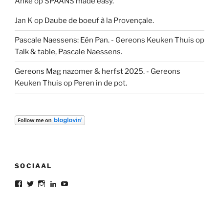
Anke
op
SPAANS made easy.
Jan K
op
Daube de boeuf à la Provençale.
Pascale Naessens: Eén Pan. - Gereons Keuken Thuis
op
Talk & table, Pascale Naessens.
Gereons Mag nazomer & herfst 2025. - Gereons
Keuken Thuis
op
Peren in de pot.
SOCIAAL
Bekijk
Bekijk
Bekijk
Bekijk
Bekijk
het
het
het
het
het
profiel
profiel
profiel
profiel
profiel
van
van
van
van
van
gereon.deleeuw
gereon_DL
gereondeleeuw
Gereon
gereon