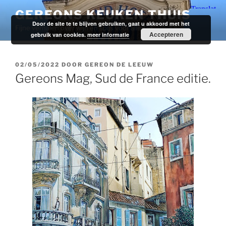
Ga
GEREONS KEUKEN THUIS
naar
Door de site te te blijven gebruiken, gaat u akkoord met het
Fijne verhalen over wijn en spijs voor alledag.
de
Accepteren
gebruik van cookies.
meer informatie
inhoud
GEPLAATST
02/05/2022
DOOR
GEREON DE LEEUW
OP
Gereons Mag, Sud de France editie.