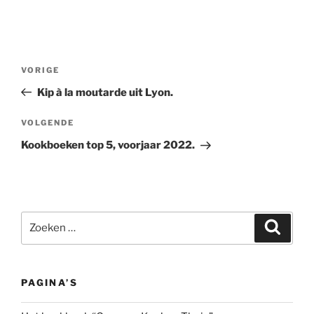
Bericht
Vorig
VORIGE
navigatie
bericht
Kip à la moutarde uit Lyon.
Volgend
VOLGENDE
bericht
Kookboeken top 5, voorjaar 2022.
Zoeken
Zoeke
naar:
PAGINA’S