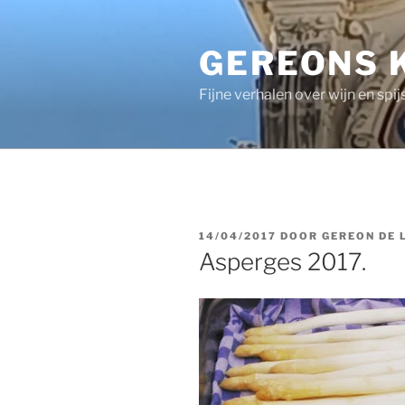
Ga
naar
GEREONS 
de
inhoud
Fijne verhalen over wijn en spij
GEPLAATST
14/04/2017
DOOR
GEREON DE 
OP
Asperges 2017.