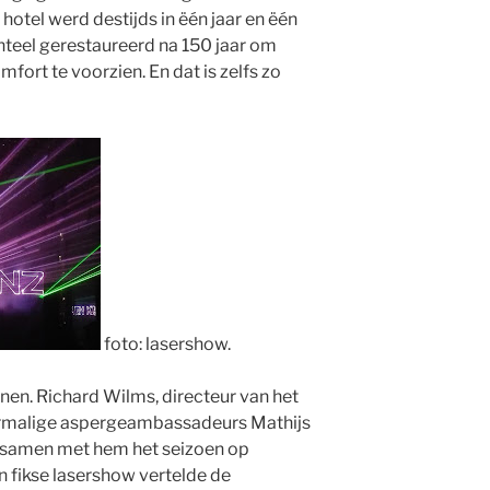
otel werd destijds in ëén jaar en ëén
eel gerestaureerd na 150 jaar om
ort te voorzien. En dat is zelfs zo
foto: lasershow.
nen. Richard Wilms, directeur van het
malige aspergeambassadeurs Mathijs
 samen met hem het seizoen op
n fikse lasershow vertelde de