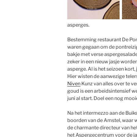
asperges.
Bestemming restaurant De Pont
waren gegaan om de pontreizig
bakje met verse aspergesalade. 
zeker in een nieuw jasje word
asperge. Al is het seizoen kort
Hier wisten de aanwezige teler
Niven
Kunz van alles over te ver
goud is een arbeidsintensief w
juni al start. Doel een nog mooi
Na het intermezzo aan de Buik
boorden van de Amstel, waar 
de charmante directeur van het A
het Aspergecentrum voor de j