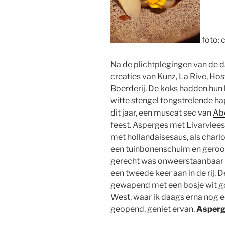
foto: 
Na de plichtplegingen van de d
creaties van Kunz, La Rive, Ho
Boerderij. De koks hadden hun
witte stengel tongstrelende ha
dit jaar, een muscat sec van
Abe
feest. Asperges met Livarvlees
met hollandaisesaus, als charl
een tuinbonenschuim en gerook
gerecht was onweerstaanbaar 
een tweede keer aan in de rij. 
gewapend met een bosje wit g
West, waar ik daags erna nog e
geopend, geniet ervan.
Asperg