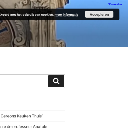
Accepteren
 akkoord met het gebruik van cookies.
meer informatie
Zoeken
“Gereons Keuken Thuis”
aire de professeur Anatole