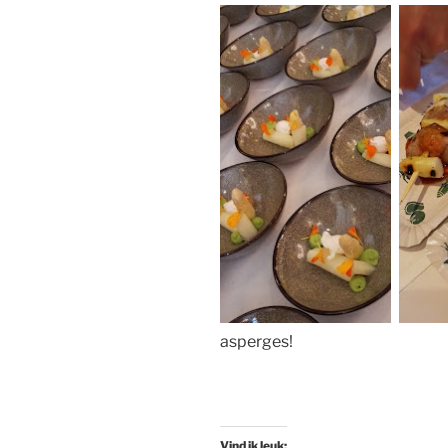
asperges!
Vind ik leuk: