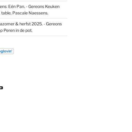
ns: Eén Pan. - Gereons Keuken
 table, Pascale Naessens.
azomer & herfst 2025. - Gereons
op
Peren in de pot.
k
ekijk
Bekijk
t
het
l
ofiel
profiel
an
van
euw
DL
ondeleeuw
ereon
gereon
e
de
gram
eeuw
leeuw
p
op
inkedIn
YouTube