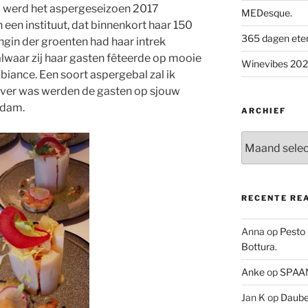
il werd het aspergeseizoen 2017
MEDesque.
 een instituut, dat binnenkort haar 150
365 dagen eten 
ingin der groenten had haar intrek
 alwaar zij haar gasten fêteerde op mooie
Winevibes 2026
biance. Een soort aspergebal zal ik
over was werden de gasten op sjouw
rdam.
ARCHIEF
Archief
RECENTE RE
Anna
op
Pesto
Bottura.
Anke
op
SPAAN
Jan K
op
Daube 