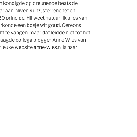
en kondigde op dreunende beats de
r aan. Niven Kunz, sterrenchef en
 principe. Hij weet natuurlijk alles van
orkonde een bosje wit goud. Gereons
t te vangen, maar dat leidde niet tot het
slaagde collega blogger Anne Wies van
r leuke website
anne-wies.nl
is haar