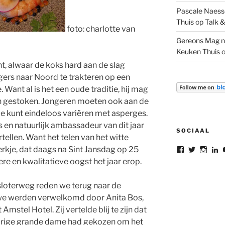
Pascale Naesse
Thuis
op
Talk &
foto: charlotte van
Gereons Mag n
Keuken Thuis
, alwaar de koks hard aan de slag
ers naar Noord te trakteren op een
Want al is het een oude traditie, hij mag
en gestoken. Jongeren moeten ook aan de
, je kunt eindeloos variëren met asperges.
s en natuurlijk ambassadeur van dit jaar
SOCIAAL
tellen. Want het telen van het witte
erkje, dat daags na Sint Jansdag op 25
Bekijk
Bekijk
Bekij
B
het
het
het
he
ere en kwalitatieve oogst het jaar erop.
profiel
profiel
profie
pr
van
van
van
v
gereon.dele
gereon_
gere
G
sloterweg reden we terug naar de
op
op
op
d
we werden verwelkomd door Anita Bos,
Facebook
Twitter
Insta
L
o
mstel Hotel. Zij vertelde blij te zijn dat
L
arige grande dame had gekozen om het