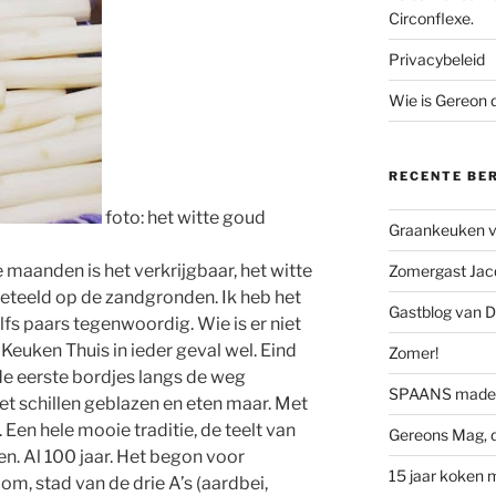
Circonflexe.
Privacybeleid
Wie is Gereon
RECENTE BE
foto: het witte goud
Graankeuken va
ie maanden is het verkrijgbaar, het witte
Zomergast Jacq
eteeld op de zandgronden. Ik heb het
Gastblog van D
lfs paars tegenwoordig. Wie is er niet
euken Thuis in ieder geval wel. Eind
Zomer!
de eerste bordjes langs de weg
SPAANS made 
t schillen geblazen en eten maar. Met
 Een hele mooie traditie, de teelt van
Gereons Mag, d
n. Al 100 jaar. Het begon voor
15 jaar koken 
m, stad van de drie A’s (aardbei,