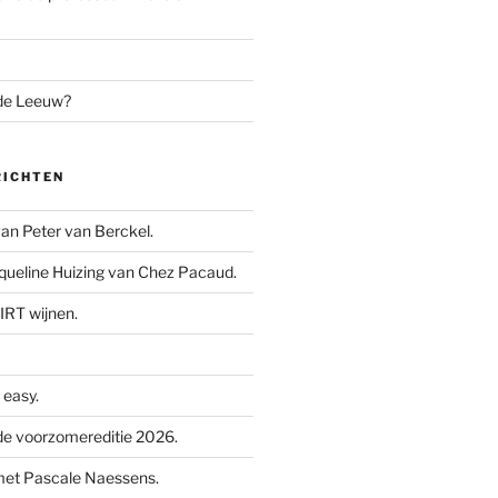
 de Leeuw?
RICHTEN
n Peter van Berckel.
ueline Huizing van Chez Pacaud.
IRT wijnen.
easy.
e voorzomereditie 2026.
met Pascale Naessens.