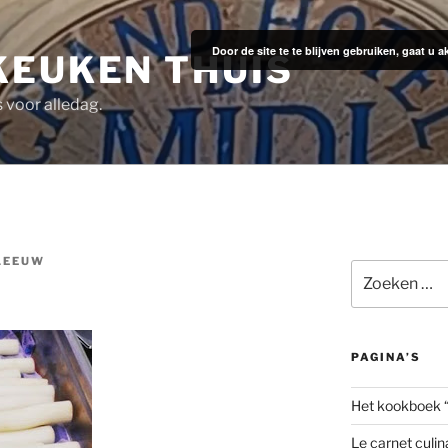
Door de site te te blijven gebruiken, gaat u
KEUKEN THUIS
s voor alledag.
LEEUW
Zoeken
naar:
PAGINA’S
Het kookboek 
Le carnet culin