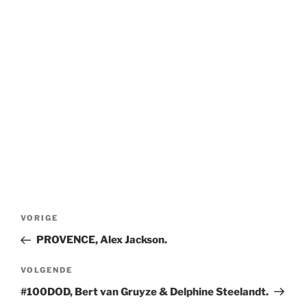
Bericht
Vorig
VORIGE
navigatie
bericht
PROVENCE, Alex Jackson.
Volgend
VOLGENDE
bericht
#100DOD, Bert van Gruyze & Delphine Steelandt.