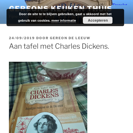
Ga
GEREONS KEUKEN THUIS
naar
Door de site te te blijven gebruiken, gaat u akkoord met het
Fijne verhalen over wijn en spijs voor alledag.
de
Accepteren
gebruik van cookies.
meer informatie
inhoud
GEPLAATST
24/09/2019
DOOR
GEREON DE LEEUW
OP
Aan tafel met Charles Dickens.