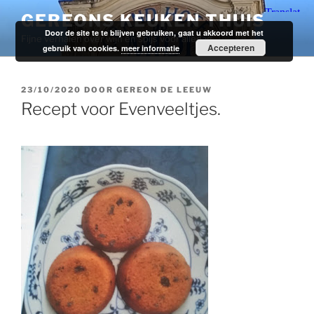
Ga
GEREONS KEUKEN THUIS
naar
Door de site te te blijven gebruiken, gaat u akkoord met het
Fijne verhalen over wijn en spijs voor alledag.
de
Accepteren
gebruik van cookies.
meer informatie
inhoud
GEPLAATST
23/10/2020
DOOR
GEREON DE LEEUW
OP
Recept voor Evenveeltjes.