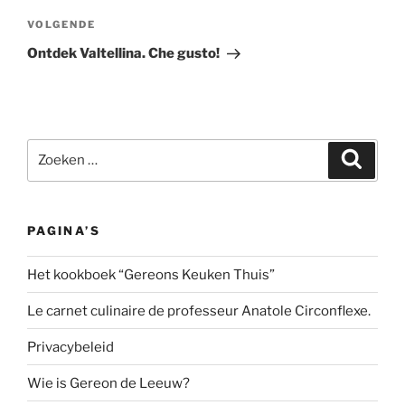
Volgend
VOLGENDE
bericht
Ontdek Valtellina. Che gusto!
Zoeken
Zoeke
naar:
PAGINA’S
Het kookboek “Gereons Keuken Thuis”
Le carnet culinaire de professeur Anatole Circonflexe.
Privacybeleid
Wie is Gereon de Leeuw?