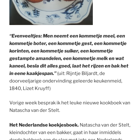
“Evenveeltjes: Men neemt een kommetje meel, een
kommetje boter, een kommetje gest, een kommetje
korinten, een kommetje suiker, een kommetje
gestampte amandelen, een kommetje melk en wat
kaneel, besla dit alles goed, laat het rijzen en bak het
in eene kaakjespan.”
(uit: Rijntje Biljardt, de
doorveeljarige ondervinding geleerde keukenmeid,
1840, Lizet Kruyff)
Vorige week besprak ik het leuke nieuwe kookboek van
Natascha van der Stelt.
Het Nederlandse koekjesboek.
Natascha van der Stelt,
kleindochter van een bakker, gaat in haar inmiddels
derde bakboek aan de slag met iets oer-Nederlands,