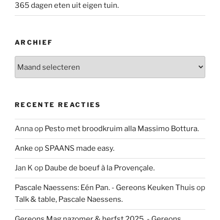
365 dagen eten uit eigen tuin.
ARCHIEF
Archief
RECENTE REACTIES
Anna
op
Pesto met broodkruim alla Massimo Bottura.
Anke
op
SPAANS made easy.
Jan K
op
Daube de boeuf à la Provençale.
Pascale Naessens: Eén Pan. - Gereons Keuken Thuis
op
Talk & table, Pascale Naessens.
Gereons Mag nazomer & herfst 2025. - Gereons