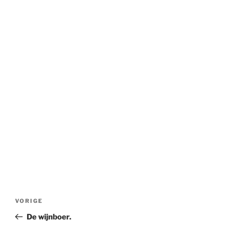
Bericht
Vorig
VORIGE
navigatie
bericht
De wijnboer.