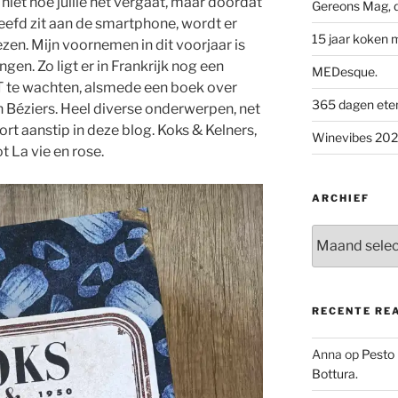
iet hoe jullie het vergaat, maar doordat
Gereons Mag, d
eefd zit aan de smartphone, wordt er
15 jaar koken 
en. Mijn voornemen in dit voorjaar is
gen. Zo ligt er in Frankrijk nog een
MEDesque.
 te wachten, alsmede een boek over
365 dagen eten 
 Béziers. Heel diverse onderwerpen, net
ort aanstip in deze blog. Koks & Kelners,
Winevibes 2026
 La vie en rose.
ARCHIEF
Archief
RECENTE RE
Anna
op
Pesto
Bottura.