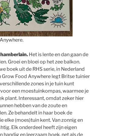
 Anywhere.
hamberlain.
Het is lente en dan gaan de
n. Groei en bloei op het zee balkon.
we boek uit de RHS serie, in Nederland
n Grow Food Anywhere legt Britse tuinier
verschillende zones in je tuin kunt
arvoor een moestuinkompas, waarmee je
ek plant. Interessant, omdat zeker hier
kunnen hebben van de zoute en
n. Ze behandelt in haar boek de
ie elke (moes)tuin kent. Van zonnig en
tig. Elk onderdeel heeft zijn eigen
en handig en leerzaam boek, net als de