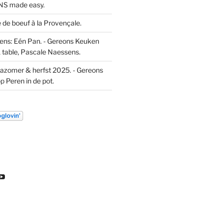
S made easy.
de boeuf à la Provençale.
ns: Eén Pan. - Gereons Keuken
 table, Pascale Naessens.
azomer & herfst 2025. - Gereons
op
Peren in de pot.
k
ekijk
Bekijk
t
het
l
ofiel
profiel
an
van
euw
DL
ondeleeuw
ereon
gereon
e
de