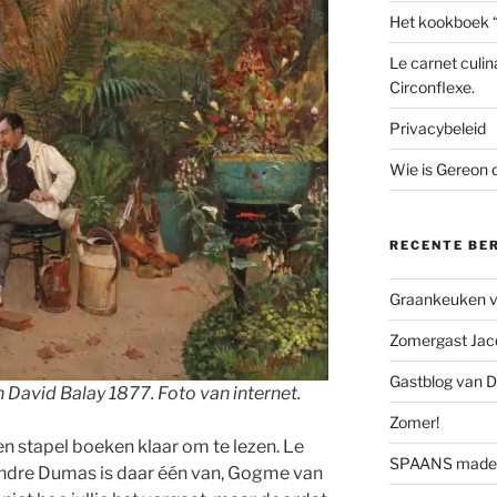
Het kookboek 
Le carnet culin
Circonflexe.
Privacybeleid
Wie is Gereon
RECENTE BE
Graankeuken va
Zomergast Jacq
Gastblog van D
an David Balay 1877. Foto van internet.
Zomer!
en stapel boeken klaar om te lezen. Le
SPAANS made 
andre Dumas is daar één van, Gogme van