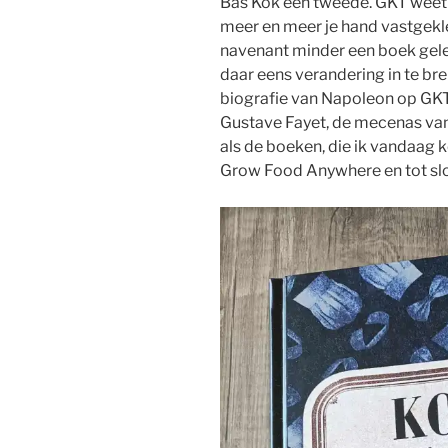
Bas Kok een tweede. GKT weet n
meer en meer je hand vastgekl
navenant minder een boek gelez
daar eens verandering in te bren
biografie van Napoleon op GKT
Gustave Fayet, de mecenas van
als de boeken, die ik vandaag k
Grow Food Anywhere en tot slot