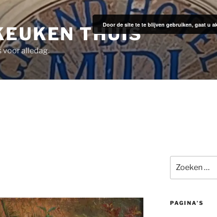
Door de site te te blijven gebruiken, gaat u
KEUKEN THUIS
s voor alledag.
Zoeken
naar:
PAGINA’S