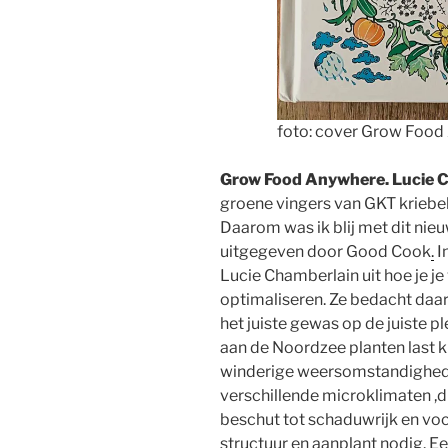
foto: cover Grow Food
Grow Food Anywhere. Lucie C
groene vingers van GKT kriebele
Daarom was ik blij met dit nieu
uitgegeven door Good Cook
.
I
Lucie Chamberlain uit hoe je je 
optimaliseren. Ze bedacht da
het juiste gewas op de juiste pl
aan de Noordzee planten last 
winderige weersomstandighede
verschillende microklimaten ,d
beschut tot schaduwrijk en voch
structuur en aanplant nodig. E