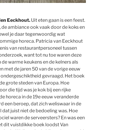
Facebook
Twitter
Insta
L
o
L
 den Eeckhout.
Uit eten gaan is een feest.
n, de ambiance ook vaak door de koks en
ewel je daar tegenwoordig wat
 sommige horeca. Patricia van Eeckhout
nis van restaurantpersoneel tussen
onderzoek, want tot nu toe waren deze
n de warme keukens en de kelners als
en met de jaren 50 van de vorige eeuw
n ondergeschiktheid gevraagd. Het boek
n de grote steden van Europa. Hoe
or die tijd was je kok bij een rijke
 de horeca in de 19e eeuw veranderde
d een beroep, dat zich weliswaar in de
 dat juist niet de bedoeling was. Hoe
ociel waren de serveersters? En was een
t dit vuistdikke boek loodst Van