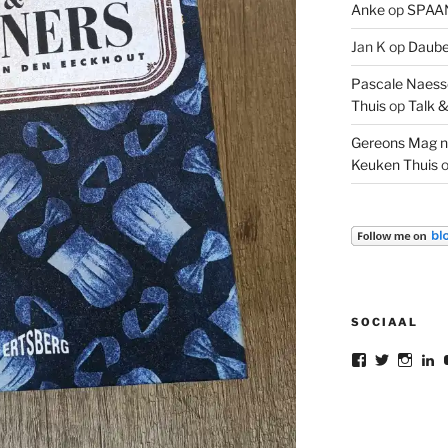
Anke
op
SPAAN
Jan K
op
Daube 
Pascale Naesse
Thuis
op
Talk &
Gereons Mag n
Keuken Thuis
SOCIAAL
Bekijk
Bekijk
Bekij
B
het
het
het
he
profiel
profiel
profie
pr
van
van
van
v
gereon.dele
gereon_
gere
G
op
op
op
d