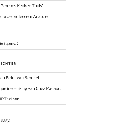
“Gereons Keuken Thuis”
aire de professeur Anatole
 de Leeuw?
RICHTEN
n Peter van Berckel.
ueline Huizing van Chez Pacaud.
IRT wijnen.
easy.