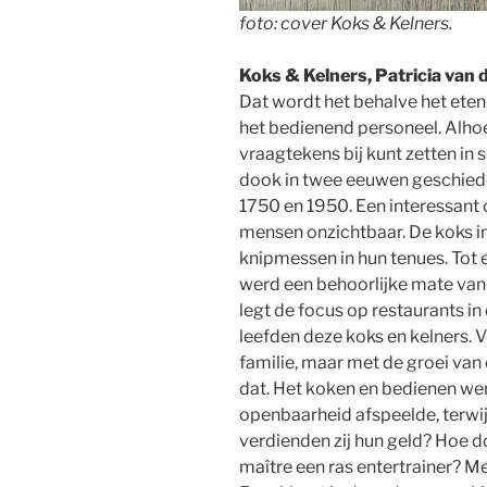
foto: cover Koks & Kelners.
Koks & Kelners, Patricia van
Dat wordt het behalve het ete
het bedienend personeel. Alho
vraagtekens bij kunt zetten in
dook in twee eeuwen geschiede
1750 en 1950. Een interessant 
mensen onzichtbaar. De koks i
knipmessen in hun tenues. Tot 
werd een behoorlijke mate va
legt de focus op restaurants i
leefden deze koks en kelners. Vo
familie, maar met de groei van
dat. Het koken en bedienen wer
openbaarheid afspeelde, terwijl
verdienden zij hun geld? Hoe d
maître een ras entertrainer? Me