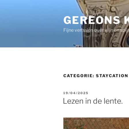
Ga
naar
GEREONS 
de
inhoud
Fijne verhalen over wijn en spij
CATEGORIE:
STAYCATION
GEPLAATST
19/04/2025
OP
Lezen in de lente.