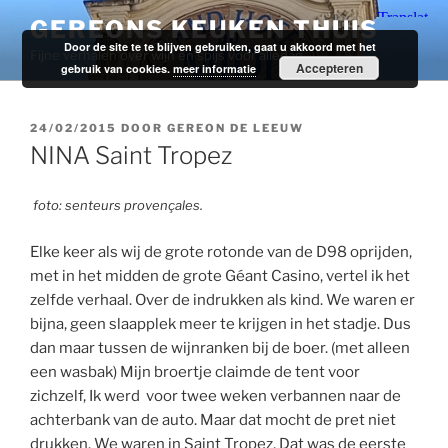
Ga
GEREONS KEUKEN THUIS
naar
Door de site te te blijven gebruiken, gaat u akkoord met het
Fijne verhalen over wijn en spijs voor alledag.
de
Accepteren
gebruik van cookies.
meer informatie
inhoud
GEPLAATST
24/02/2015
DOOR
GEREON DE LEEUW
OP
NINA Saint Tropez
foto: senteurs provençales.
Elke keer als wij de grote rotonde van de D98 oprijden,
met in het midden de grote Géant Casino, vertel ik het
zelfde verhaal. Over de indrukken als kind. We waren er
bijna, geen slaapplek meer te krijgen in het stadje. Dus
dan maar tussen de wijnranken bij de boer. (met alleen
een wasbak) Mijn broertje claimde de tent voor
zichzelf, Ik werd voor twee weken verbannen naar de
achterbank van de auto. Maar dat mocht de pret niet
drukken. We waren in Saint Tropez. Dat was de eerste