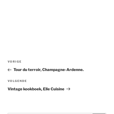
Bericht
Vorig
VORIGE
navigatie
bericht
Tour du terroir, Champagne-Ardenne.
Volgend
VOLGENDE
bericht
Vintage kookboek, Elle Cuisine