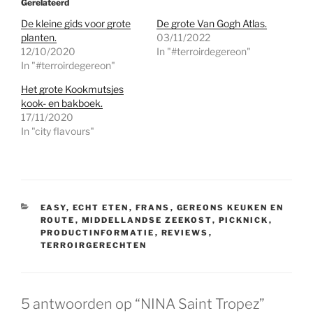
Gerelateerd
De kleine gids voor grote
De grote Van Gogh Atlas.
planten.
03/11/2022
12/10/2020
In "#terroirdegereon"
In "#terroirdegereon"
Het grote Kookmutsjes
kook- en bakboek.
17/11/2020
In "city flavours"
CATEGORIEËN
EASY
,
ECHT ETEN
,
FRANS
,
GEREONS KEUKEN EN
ROUTE
,
MIDDELLANDSE ZEEKOST
,
PICKNICK
,
PRODUCTINFORMATIE
,
REVIEWS
,
TERROIRGERECHTEN
5 antwoorden op “NINA Saint Tropez”