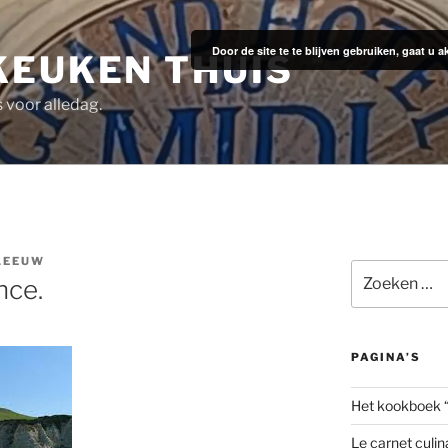
Door de site te te blijven gebruiken, gaat u
KEUKEN THUIS
s voor alledag.
LEEUW
Zoeken
nce.
naar:
PAGINA’S
Het kookboek 
Le carnet culin