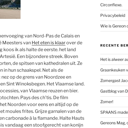
Circonflexe.
Privacybeleid
Wie is Gereon
envoeging van Nord-Pas de Calais en
né Meesters van
Het eten is klaar
over de
RECENTE BE
koos ik als halte de eerste. het land
 Artesië. Een bijzondere streek. Boven
Het is alweer 
orten, de spitsen van kathedralen uit. Ze
n in hun schaakspel. Net als de
Graankeuken va
nc nez op de grens van Noordzee en
Zomergast Jacq
as en Sint Winoksbegen. Het Vlaamse land.
rocessies, van Vlaamse reuzen en bier.
Gastblog van D
tochten. Pays des ch’tis. De film
Zomer!
 het Noorden voor eens en altijd op de
Met moules frites. Grijze garnalen van de
SPAANS made 
 en carbonade à la flamande. Halte Hauts
Gereons Mag, d
ais vandaag een stoofgerecht van konijn