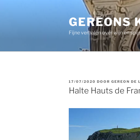
Ga
naar
GEREONS 
de
inhoud
Fijne verhalen over wijn en spij
GEPLAATST
17/07/2020
DOOR
GEREON DE 
OP
Halte Hauts de Fra