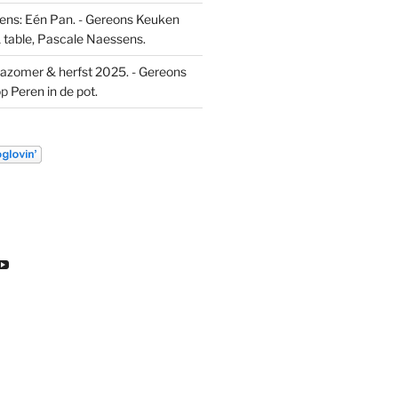
ns: Eén Pan. - Gereons Keuken
 table, Pascale Naessens.
azomer & herfst 2025. - Gereons
op
Peren in de pot.
k
ekijk
Bekijk
t
het
l
ofiel
profiel
an
van
euw
DL
ondeleeuw
ereon
gereon
e
de
gram
eeuw
leeuw
p
op
inkedIn
YouTube