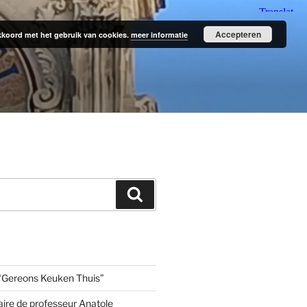
Accepteren
 akkoord met het gebruik van cookies.
meer informatie
Zoeken
“Gereons Keuken Thuis”
aire de professeur Anatole