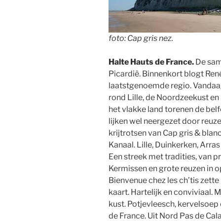
foto: Cap gris nez.
Halte Hauts de France.
De sam
Picardië. Binnenkort blogt Re
laatstgenoemde regio. Vandaag 
rond Lille, de Noordzeekust en
het vlakke land torenen de belf
lijken wel neergezet door reuze
krijtrotsen van Cap gris & bla
Kanaal. Lille, Duinkerken, Arr
Een streek met tradities, van p
Kermissen en grote reuzen in op
Bienvenue chez les ch’tis zette
kaart. Hartelijk en conviviaal. 
kust. Potjevleesch, kervelsoep
de France. Uit Nord Pas de Cal