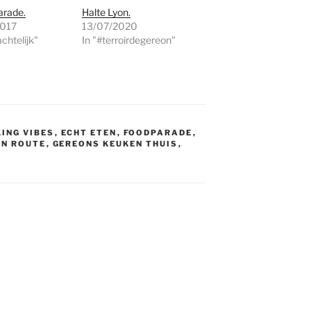
arade.
Halte Lyon.
2017
13/07/2020
chtelijk"
In "#terroirdegereon"
ING VIBES
,
ECHT ETEN
,
FOODPARADE
,
EN ROUTE
,
GEREONS KEUKEN THUIS
,