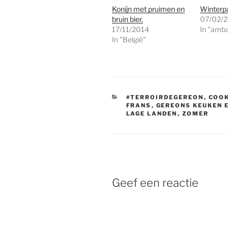
Konijn met pruimen en
Winterp
bruin bier.
07/02/
17/11/2014
In "amba
In "België"
CATEGORIEËN
#TERROIRDEGEREON
,
COOK
FRANS
,
GEREONS KEUKEN 
LAGE LANDEN
,
ZOMER
Geef een reactie