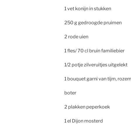
1 vet konijn in stukken
250 g gedroogde pruimen
2 rode uien
1 fles/ 70 cl bruin familiebier
1/2 potje zilveruitjes uitgelekt
1 bouquet garni van tijm, rozema
boter
2 plakken peperkoek
1 el Dijon mosterd