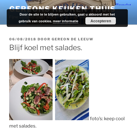
Ga
GEREONS KEUKEN THUIS
naar
Door de site te te blijven gebruiken, gaat u akkoord met het
Fijne verhalen over wijn en spijs voor alledag.
de
Accepteren
gebruik van cookies.
meer informatie
inhoud
GEPLAATST
06/08/2018
DOOR
GEREON DE LEEUW
OP
Blijf koel met salades.
foto’s: keep cool
met salades.