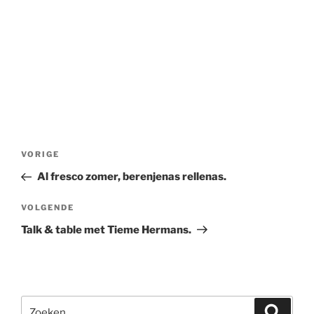
Bericht
Vorig
VORIGE
navigatie
bericht
Al fresco zomer, berenjenas rellenas.
Volgend
VOLGENDE
bericht
Talk & table met Tieme Hermans.
Zoeken
Zoeke