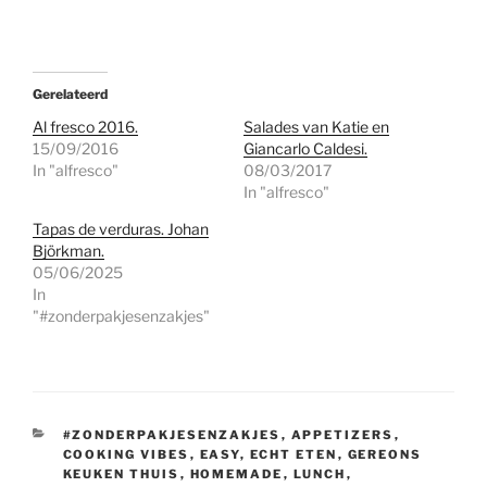
Gerelateerd
Al fresco 2016.
Salades van Katie en
15/09/2016
Giancarlo Caldesi.
In "alfresco"
08/03/2017
In "alfresco"
Tapas de verduras. Johan
Björkman.
05/06/2025
In
"#zonderpakjesenzakjes"
CATEGORIEËN
#ZONDERPAKJESENZAKJES
,
APPETIZERS
,
COOKING VIBES
,
EASY
,
ECHT ETEN
,
GEREONS
KEUKEN THUIS
,
HOMEMADE
,
LUNCH
,