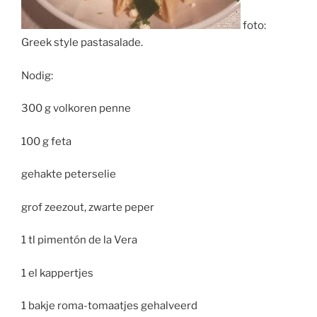
foto:
Greek style pastasalade.
Nodig:
300 g volkoren penne
100 g feta
gehakte peterselie
grof zeezout, zwarte peper
1 tl pimentón de la Vera
1 el kappertjes
1 bakje roma-tomaatjes gehalveerd