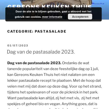
Ga
GEREONS KEUKEN THUIS
naar
Door de site te te blijven gebruiken, gaat u akkoord met het
Fijne verhalen over wijn en spijs voor alledag.
de
Accepteren
gebruik van cookies.
meer informatie
inhoud
CATEGORIE:
PASTASALADE
GEPLAATST
01/07/2023
OP
Dag van de pastasalade 2023.
Dag van de pastasalade 2023.
Ondanks de wat
tanende populariteit van deze feestelijke dag op 1 juli,
kan Gereons Keuken Thuis het niet nalaten om een
lekker pastasalade recept te plaatsen. Met de hoop dat
velen met mij dat doen op deze dag. Voor op het strand,
tijdens het spelevaren of voor de picknick in het park.
Want pastasalade kan altijd, zij het met vis, zij het met
spekjes of geheel bio en vegan. Anything goes, dat is