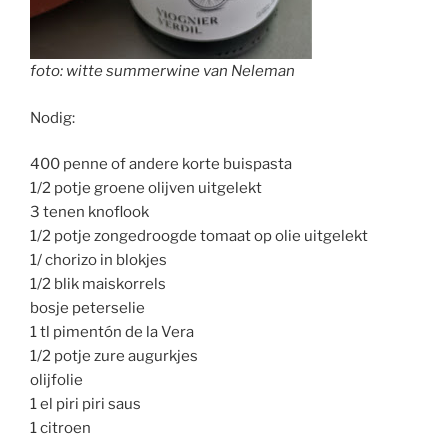
foto: witte summerwine van Neleman
Nodig:
400 penne of andere korte buispasta
1/2 potje groene olijven uitgelekt
3 tenen knoflook
1/2 potje zongedroogde tomaat op olie uitgelekt
1/ chorizo in blokjes
1/2 blik maiskorrels
bosje peterselie
1 tl pimentón de la Vera
1/2 potje zure augurkjes
olijfolie
1 el piri piri saus
1 citroen