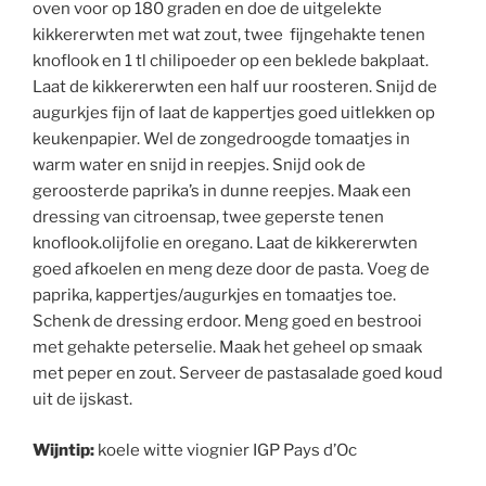
oven voor op 180 graden en doe de uitgelekte
kikkererwten met wat zout, twee fijngehakte tenen
knoflook en 1 tl chilipoeder op een beklede bakplaat.
Laat de kikkererwten een half uur roosteren. Snijd de
augurkjes fijn of laat de kappertjes goed uitlekken op
keukenpapier. Wel de zongedroogde tomaatjes in
warm water en snijd in reepjes. Snijd ook de
geroosterde paprika’s in dunne reepjes. Maak een
dressing van citroensap, twee geperste tenen
knoflook.olijfolie en oregano. Laat de kikkererwten
goed afkoelen en meng deze door de pasta. Voeg de
paprika, kappertjes/augurkjes en tomaatjes toe.
Schenk de dressing erdoor. Meng goed en bestrooi
met gehakte peterselie. Maak het geheel op smaak
met peper en zout. Serveer de pastasalade goed koud
uit de ijskast.
Wijntip:
koele witte viognier IGP Pays d’Oc