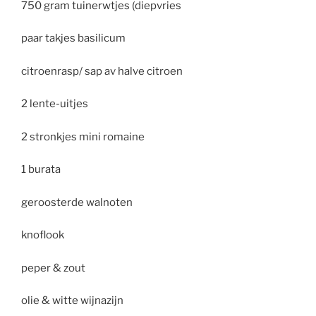
750 gram tuinerwtjes (diepvries
paar takjes basilicum
citroenrasp/ sap av halve citroen
2 lente-uitjes
2 stronkjes mini romaine
1 burata
geroosterde walnoten
knoflook
peper & zout
olie & witte wijnazijn