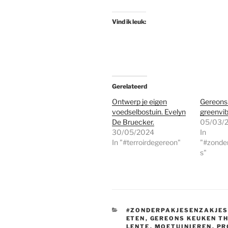
Vind ik leuk:
Gerelateerd
Ontwerp je eigen
Gereons
voedselbostuin. Evelyn
greenvib
De Bruecker.
05/03/
30/05/2024
In
In "#terroirdegereon"
"#zonde
s"
CATEGORIEËN
#ZONDERPAKJESENZAKJE
ETEN
,
GEREONS KEUKEN T
LENTE
,
MOETUINIEREN
,
PR