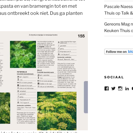
pasta en van bramengin tot en met
Pascale Naesse
us ontbreekt ook niet. Dus ga planten
Thuis
op
Talk &
Gereons Mag n
Keuken Thuis
SOCIAAL
Bekijk
Bekijk
Bekij
B
het
het
het
he
profiel
profiel
profie
pr
van
van
van
v
gereon.dele
gereon_
gere
G
op
op
op
d
Facebook
Twitter
Insta
L
o
L