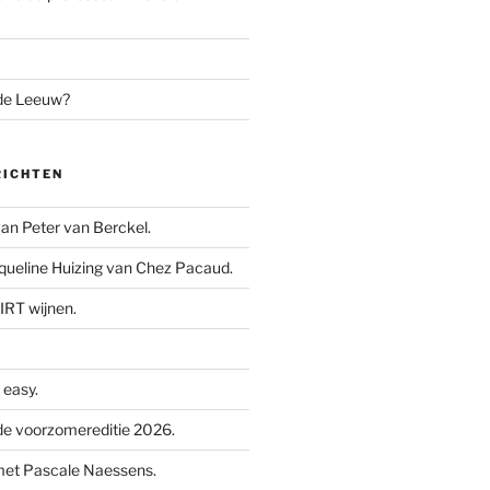
 de Leeuw?
RICHTEN
n Peter van Berckel.
ueline Huizing van Chez Pacaud.
IRT wijnen.
easy.
e voorzomereditie 2026.
met Pascale Naessens.