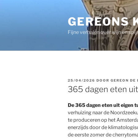
Ga
naar
GEREONS 
de
inhoud
Fijne verhalen over wijn en spij
GEPLAATST
25/04/2026
DOOR
GEREON DE
OP
365 dagen eten uit 
De 365 dagen eten uit eigen t
verhuizing naar de Noordzeekus
te produceren op het Amsterda
enerzijds door de klimatologi
de eerste zomer de cherrytoma