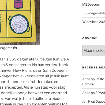
MEDesque.
365 dagen eten 
Winevibes 2026
ARCHIEF
Archief
eigen tuin.
aar is 365 dagen eten uit eigen tuin. De A
oken & conserveren. Na hun eerdere boek
RECENTE RE
hrijven Huw Richards en Sam Cooper in
 dagen het lekkerste eten uit je tuin kunt
Anna
op
Pesto
tbare bloemen en fruit. Inmaken en
Bottura.
sisrecepten. Als je hun stap voor stap
e dadelijk voor je het weet een voorraad
Anke
op
SPAAN
ks van wat je tuin of balkon te bieden
Jan K
op
Daube 
stinaak puree, van groentebouillons tot