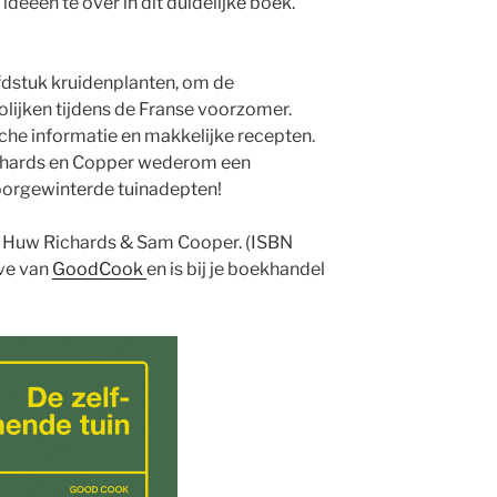
 ideeën te over in dit duidelijke boek.
fdstuk kruidenplanten, om de
olijken tijdens de Franse voorzomer.
che informatie en makkelijke recepten.
chards en Copper wederom een
doorgewinterde tuinadepten!
Huw Richards & Sam Cooper. (ISBN
ve van
GoodCook
en is bij je boekhandel