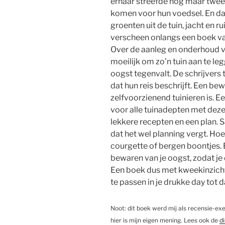
ernaar streefde nog maar twee 
komen voor hun voedsel. En dat
groenten uit de tuin, jacht en r
verscheen onlangs een boek v
Over de aanleg en onderhoud va
moeilijk om zo’n tuin aan te leg
oogst tegenvalt. De schrijvers 
dat hun reis beschrijft. Een bew
zelfvoorzienend tuinieren is. 
voor alle tuinadepten met deze
lekkere recepten en een plan. S
dat het wel planning vergt. Hoev
courgette of bergen boontjes. 
bewaren van je oogst, zodat je d
Een boek dus met kweekinzichte
te passen in je drukke day tot 
Noot: dit boek werd mij als recensie-ex
hier is mijn eigen mening. Lees ook de
d