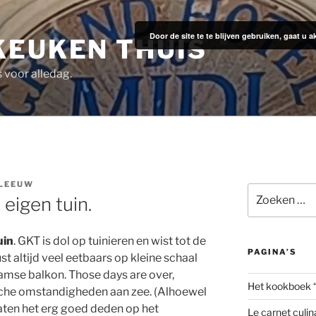
Door de site te te blijven gebruiken, gaat u
KEUKEN THUIS
s voor alledag.
 LEEUW
Zoeken
eigen tuin.
naar:
uin
. GKT is dol op tuinieren en wist tot de
PAGINA’S
t altijd veel eetbaars op kleine schaal
mse balkon. Those days are over,
Het kookboek 
sche omstandigheden aan zee. (Alhoewel
ten het erg goed deden op het
Le carnet culin