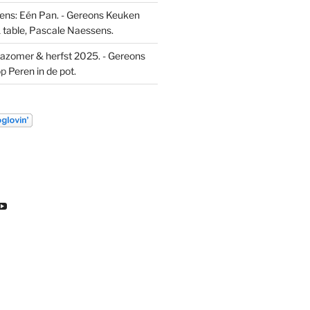
ns: Eén Pan. - Gereons Keuken
 table, Pascale Naessens.
azomer & herfst 2025. - Gereons
op
Peren in de pot.
k
ekijk
Bekijk
t
het
l
ofiel
profiel
an
van
euw
DL
ondeleeuw
ereon
gereon
e
de
gram
eeuw
leeuw
p
op
inkedIn
YouTube