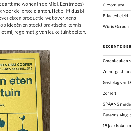
 parttime wonen in de Midi. Een (moes)
Circonflexe.
lig voor de jonge planten. Het blijft dus bij
Privacybeleid
over eigen productie, wat overigens
 op ideeën en steekt praktische kennis
Wie is Gereon
et mij regelmatig van leuke tuinboeken.
RECENTE BE
Graankeuken va
Zomergast Jacq
Gastblog van D
Zomer!
SPAANS made 
Gereons Mag, d
15 jaar koken 