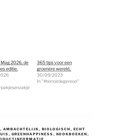
 Mag 2026, de
365 tips voor een
es editie.
groenere wereld..
2026
30/09/2023
In "#terroirdegereon"
rpakjesenzakje
S
,
AMBACHTELIJK
,
BIOLOGISCH
,
ECHT
HUIS
,
GREENHAPPINESS
,
KOOKBOEKEN
,
ODUCTINFORMATIE