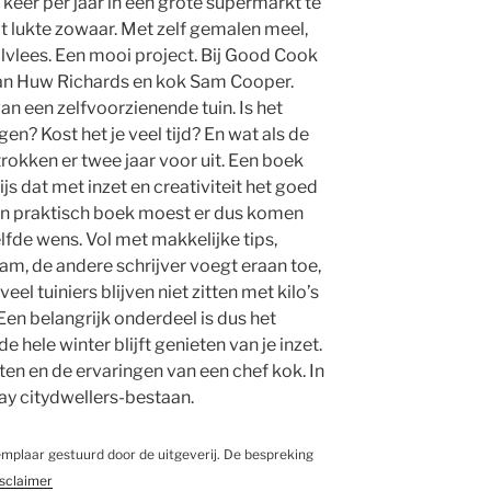
keer per jaar in een grote supermarkt te
 lukte zowaar. Met zelf gemalen meel,
uilvlees. Een mooi project. Bij Good Cook
an Huw Richards en kok Sam Cooper.
n een zelfvoorzienende tuin. Is het
gen? Kost het je veel tijd? En wat als de
trokken er twee jaar voor uit. Een boek
ijs dat met inzet en creativiteit het goed
Een praktisch boek moest er dus komen
lfde wens. Vol met makkelijke tips,
am, de andere schrijver voegt eraan toe,
eel tuiniers blijven niet zitten met kilo’s
Een belangrijk onderdeel is dus het
e hele winter blijft genieten van je inzet.
n en de ervaringen van een chef kok. In
day citydwellers-bestaan.
emplaar gestuurd door de uitgeverij. De bespreking
isclaimer