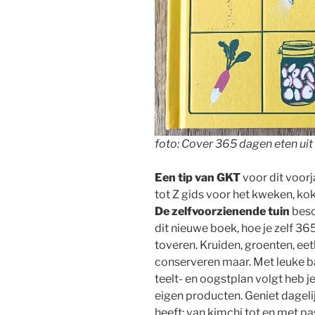
foto: Cover 365 dagen eten uit 
Een tip van GKT
voor dit voorj
tot Z gids voor het kweken, k
De zelfvoorzienende tuin
besc
dit nieuwe boek, hoe je zelf 365
toveren. Kruiden, groenten, ee
conserveren maar. Met leuke ba
teelt- en oogstplan volgt heb j
eigen producten. Geniet dagelij
heeft: van kimchi tot en met pa