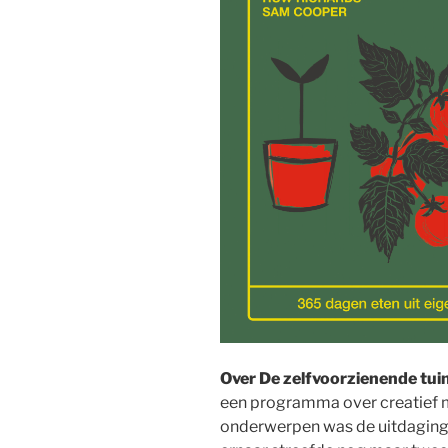
Over
De zelfvoorzienende tui
een programma over creatief m
onderwerpen was de uitdaging v