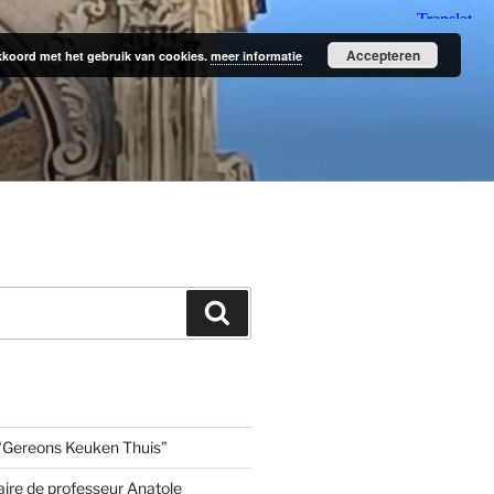
Accepteren
 akkoord met het gebruik van cookies.
meer informatie
Zoeken
“Gereons Keuken Thuis”
aire de professeur Anatole