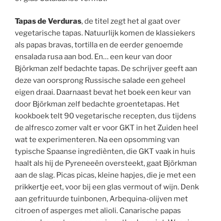
Tapas de Verduras
, de titel zegt het al gaat over
vegetarische tapas. Natuurlijk komen de klassiekers
als papas bravas, tortilla en de eerder genoemde
ensalada rusa aan bod. En… een keur van door
Björkman zelf bedachte tapas. De schrijver geeft aan
deze van oorsprong Russische salade een geheel
eigen draai. Daarnaast bevat het boek een keur van
door Björkman zelf bedachte groentetapas. Het
kookboek telt 90 vegetarische recepten, dus tijdens
de alfresco zomer valt er voor GKT in het Zuiden heel
wat te experimenteren. Na een opsomming van
typische Spaanse ingrediènten, die GKT vaak in huis
haalt als hij de Pyreneeën oversteekt, gaat Björkman
aan de slag. Picas picas, kleine hapjes, die je met een
prikkertje eet, voor bij een glas vermout of wijn. Denk
aan gefrituurde tuinbonen, Arbequina-olijven met
citroen of asperges met alioli. Canarische papas