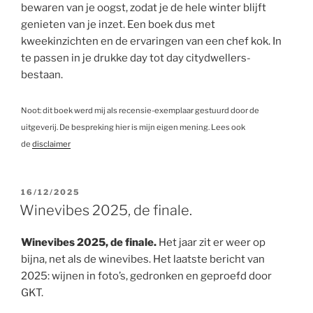
bewaren van je oogst, zodat je de hele winter blijft
genieten van je inzet. Een boek dus met
kweekinzichten en de ervaringen van een chef kok. In
te passen in je drukke day tot day citydwellers-
bestaan.
Noot: dit boek werd mij als recensie-exemplaar gestuurd door de
uitgeverij. De bespreking hier is mijn eigen mening. Lees ook
de
disclaimer
GEPLAATST
16/12/2025
OP
Winevibes 2025, de finale.
Winevibes 2025, de finale.
Het jaar zit er weer op
bijna, net als de winevibes. Het laatste bericht van
2025: wijnen in foto’s, gedronken en geproefd door
GKT.