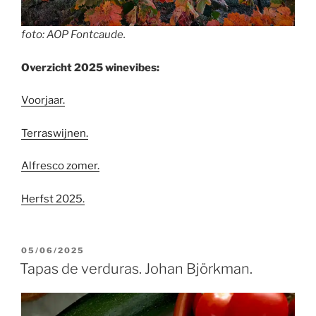
foto: AOP Fontcaude.
Overzicht 2025 winevibes:
Voorjaar.
Terraswijnen.
Alfresco zomer.
Herfst 2025.
GEPLAATST
05/06/2025
OP
Tapas de verduras. Johan Björkman.