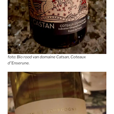
foto: Bio rood van domaine Catsan, Coteaux
d”Enserune.