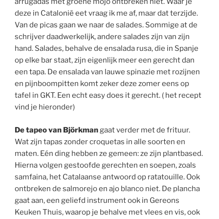
arrugadas met groene mojo ontbreken niet. Waar je
deze in Catalonië eet vraag ik me af, maar dat terzijde.
Van de picas gaan we naar de salades. Sommige at de
schrijver daadwerkelijk, andere salades zijn van zijn
hand. Salades, behalve de ensalada rusa, die in Spanje
op elke bar staat, zijn eigenlijk meer een gerecht dan
een tapa. De ensalada van lauwe spinazie met rozijnen
en pijnboompitten komt zeker deze zomer eens op
tafel in GKT. Een echt easy does it gerecht. ( het recept
vind je hieronder)
De tapeo van Björkman
gaat verder met de frituur.
Wat zijn tapas zonder croquetas in alle soorten en
maten. Eén ding hebben ze gemeen: ze zijn plantbased.
Hierna volgen gestoofde gerechten en soepen, zoals
samfaina, het Catalaanse antwoord op ratatouille. Ook
ontbreken de salmorejo en ajo blanco niet. De plancha
gaat aan, een geliefd instrument ook in Gereons
Keuken Thuis, waarop je behalve met vlees en vis, ook