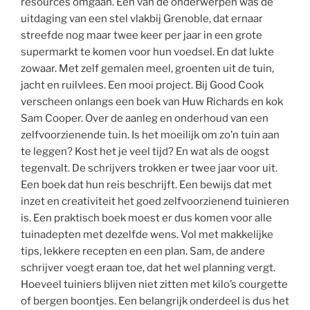
resources omgaan. Eén van de onderwerpen was de
uitdaging van een stel vlakbij Grenoble, dat ernaar
streefde nog maar twee keer per jaar in een grote
supermarkt te komen voor hun voedsel. En dat lukte
zowaar. Met zelf gemalen meel, groenten uit de tuin,
jacht en ruilvlees. Een mooi project. Bij Good Cook
verscheen onlangs een boek van Huw Richards en kok
Sam Cooper. Over de aanleg en onderhoud van een
zelfvoorzienende tuin. Is het moeilijk om zo’n tuin aan
te leggen? Kost het je veel tijd? En wat als de oogst
tegenvalt. De schrijvers trokken er twee jaar voor uit.
Een boek dat hun reis beschrijft. Een bewijs dat met
inzet en creativiteit het goed zelfvoorzienend tuinieren
is. Een praktisch boek moest er dus komen voor alle
tuinadepten met dezelfde wens. Vol met makkelijke
tips, lekkere recepten en een plan. Sam, de andere
schrijver voegt eraan toe, dat het wel planning vergt.
Hoeveel tuiniers blijven niet zitten met kilo’s courgette
of bergen boontjes. Een belangrijk onderdeel is dus het