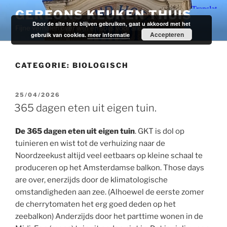
Ga
GEREONS KEUKEN THUIS
naar
Door de site te te blijven gebruiken, gaat u akkoord met het
Fijne verhalen over wijn en spijs voor alledag.
de
Accepteren
gebruik van cookies.
meer informatie
inhoud
CATEGORIE:
BIOLOGISCH
GEPLAATST
25/04/2026
OP
365 dagen eten uit eigen tuin.
De 365 dagen eten uit eigen tuin
. GKT is dol op
tuinieren en wist tot de verhuizing naar de
Noordzeekust altijd veel eetbaars op kleine schaal te
produceren op het Amsterdamse balkon. Those days
are over, enerzijds door de klimatologische
omstandigheden aan zee. (Alhoewel de eerste zomer
de cherrytomaten het erg goed deden op het
zeebalkon) Anderzijds door het parttime wonen in de