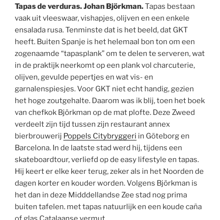
Tapas de verduras. Johan Björkman.
Tapas bestaan
vaak uit vleeswaar, vishapjes, olijven en een enkele
ensalada rusa. Tenminste dat is het beeld, dat GKT
heeft. Buiten Spanje is het helemaal bon ton om een
zogenaamde “tapasplank” om te delen te serveren, wat
in de praktijk neerkomt op een plank vol charcuterie,
olijven, gevulde pepertjes en wat vis- en
garnalenspiesjes. Voor GKT niet echt handig, gezien
het hoge zoutgehalte. Daarom was ik blij, toen het boek
van chefkok Björkman op de mat plofte. Deze Zweed
verdeelt zijn tijd tussen zijn restaurant annex
bierbrouwerij
Poppels Citybryggeri
in Göteborg en
Barcelona. In de laatste stad werd hij, tijdens een
skateboardtour, verliefd op de easy lifestyle en tapas.
Hij keert er elke keer terug, zeker als in het Noorden de
dagen korter en kouder worden. Volgens Björkman is
het dan in deze Midddellandse Zee stad nog prima
buiten tafelen. met tapas natuurlijk en een koude caña
of glas Catalaanse vermut.