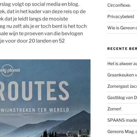
rslag volgt op social media en blog.
Circonflexe.
ek, dat in het kader van deze reis op de
Privacybeleid
k dat je leidt langs de mooiste
 nu zelf: als je er toch bent is het toch
Wie is Gereon
kale wijn te proeven van die bevlogen
je voor door 20 landen en 52
RECENTE BE
Het is alweer 
Graankeuken va
Zomergast Jacq
Gastblog van D
Zomer!
SPAANS made 
Gereons Mag, d