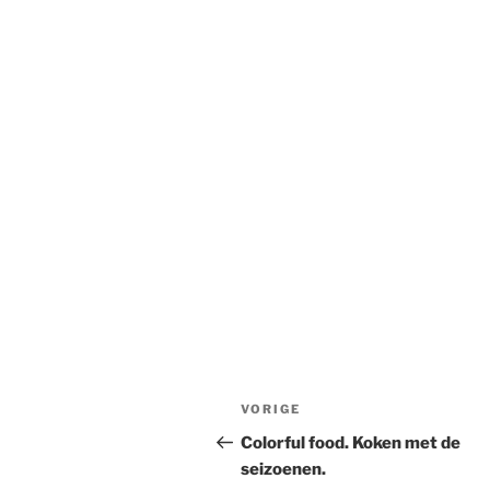
Bericht
Vorig
VORIGE
navigatie
bericht
Colorful food. Koken met de
seizoenen.