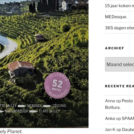
15 jaar koken 
MEDesque.
365 dagen eten 
ARCHIEF
Archief
RECENTE RE
Anna
op
Pesto
Bottura.
Anke
op
SPAAN
Jan K
op
Daube 
ely Planet.