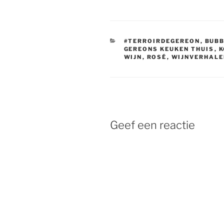
CATEGORIEËN
#TERROIRDEGEREON
,
BUB
GEREONS KEUKEN THUIS
,
K
WIJN
,
ROSÉ
,
WIJNVERHALE
Geef een reactie