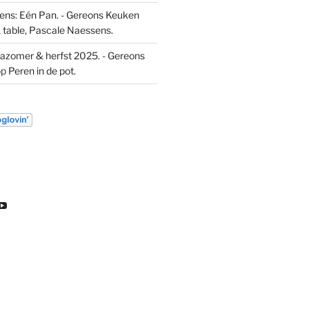
ns: Eén Pan. - Gereons Keuken
 table, Pascale Naessens.
azomer & herfst 2025. - Gereons
op
Peren in de pot.
k
ekijk
Bekijk
t
het
l
ofiel
profiel
an
van
euw
DL
ondeleeuw
ereon
gereon
e
de
gram
eeuw
leeuw
p
op
inkedIn
YouTube