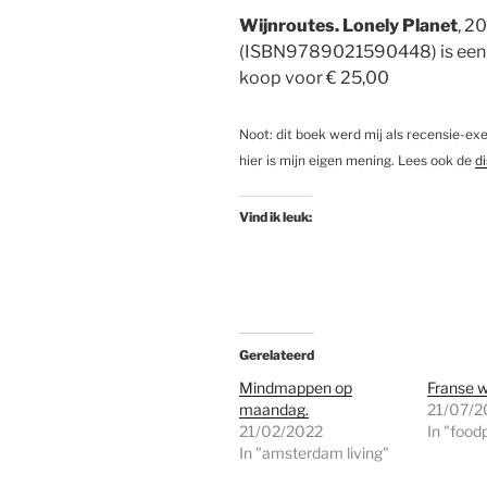
Wijnroutes. Lonely Planet
, 2
(ISBN9789021590448) is een fi
koop voor € 25,00
Noot: dit boek werd mij als recensie-ex
hier is mijn eigen mening. Lees ook de
d
Vind ik leuk:
Gerelateerd
Mindmappen op
Franse w
maandag.
21/07/2
21/02/2022
In "food
In "amsterdam living"