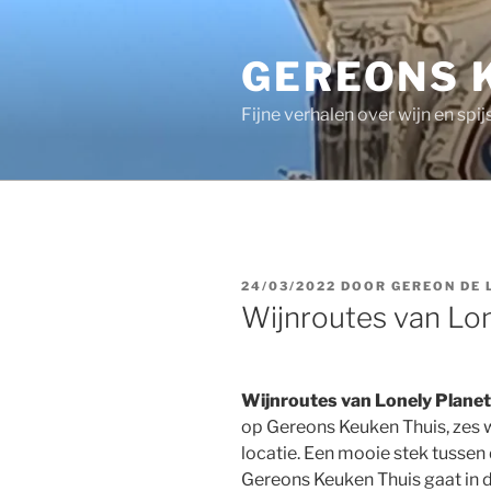
Ga
naar
GEREONS 
de
inhoud
Fijne verhalen over wijn en spij
GEPLAATST
24/03/2022
DOOR
GEREON DE
OP
Wijnroutes van Lon
Wijnroutes van Lonely Planet
op Gereons Keuken Thuis, zes 
locatie. Een mooie stek tussen
Gereons Keuken Thuis gaat in 