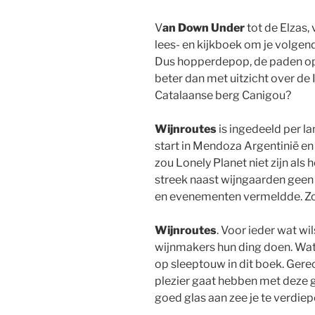
V
an Down Under
tot de Elzas, 
lees- en kijkboek om je volgend
Dus hopperdepop, de paden op 
beter dan met uitzicht over de
Catalaanse berg Canigou?
Wijnroutes
is ingedeeld per la
start in Mendoza Argentinië en
zou Lonely Planet niet zijn als 
streek naast wijngaarden geen 
en evenementen vermeldde. Zo
Wijnroutes
. Voor ieder wat w
wijnmakers hun ding doen. Wat
op sleeptouw in dit boek. Gereo
plezier gaat hebben met deze gi
goed glas aan zee je te verdiep