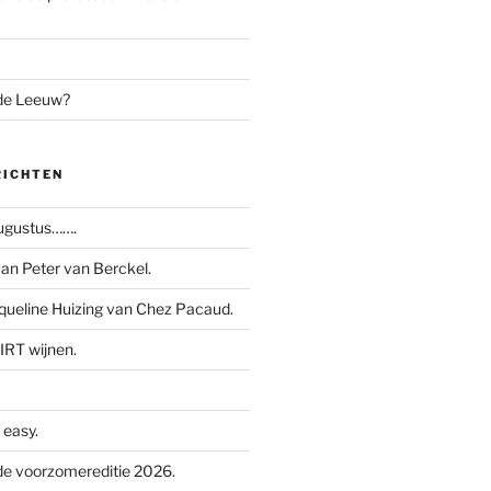
 de Leeuw?
RICHTEN
augustus…….
n Peter van Berckel.
ueline Huizing van Chez Pacaud.
IRT wijnen.
easy.
e voorzomereditie 2026.