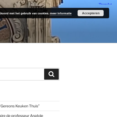
Accepteren
 akkoord met het gebruik van cookies.
meer informatie
Zoeken
“Gereons Keuken Thuis”
aire de professeur Anatole