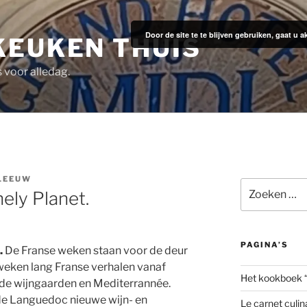
Door de site te te blijven gebruiken, gaat u
KEUKEN THUIS
s voor alledag.
 LEEUW
Zoeken
ely Planet.
naar:
PAGINA’S
.
De Franse weken staan voor de deur
weken lang Franse verhalen vanaf
Het kookboek 
 de wijngaarden en Mediterrannée.
de Languedoc nieuwe wijn- en
Le carnet culin