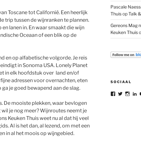
Pascale Naesse
van Toscane tot Californië. Een heerlijk
Thuis
op
Talk &
e trip tussen de wijnranken te plannen.
Gereons Mag n
en lanen in. En waar smaakt die wijn
Keuken Thuis
 Indische Oceaan of een blik op de
nd en op alfabetische volgorde. Je reis
 eindigt in Sonoma USA. Lonely Planet
het in elk hoofdstuk over land en/of
fijne adressen voor overnachten, eten
SOCIAAL
 ga je goed bewapend aan de slag.
Bekijk
Bekijk
Bekij
B
het
het
het
he
ils. De mooiste plekken, waar bevlogen
profiel
profiel
profie
pr
van
van
van
v
 wil je nog meer? Wijnroutes neemt je
gereon.dele
gereon_
gere
G
ns Keuken Thuis weet nu al dat hij veel
op
op
op
d
Facebook
Twitter
Insta
L
ds. Al is het dan, al lezend, om met een
o
en in al het moois op wijngebied.
L