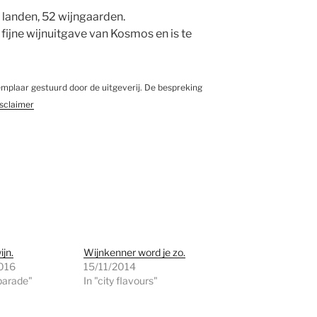
0 landen, 52 wijngaarden.
jne wijnuitgave van Kosmos en is te
emplaar gestuurd door de uitgeverij. De bespreking
isclaimer
ijn.
Wijnkenner word je zo.
016
15/11/2014
parade"
In "city flavours"