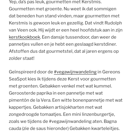
Yep, da’s pas leuk, gourmetten met Kerstmis.
Gourmetten met groente. Nu weet ik dat sommigen
dat beneden hun stand vinden, maar gourmetten met
Kerstmis is gewoon leuk en gezellig. Dat vindt Rudolph
van Veen ook. Hij wijdt er een heel hoofdstuk aan in zijn
kerstkookboek
. Een dansje tussendoor, dan weer de
pannetjes vullen en je hebt een geslaagd kerstdiner.
Afstoffen dus dat gourmetstel, dat al jaren ergens op
zolder staat!
Geïnspireerd door de
#vegawijnwandeling
in Gereons
SeaSpot kies ik tijdens deze Kerst voor gourmetten
met groenten. Gebakken venkel met wat kummel.
Geroosterde paprika in een pannetje met wat
pimentón de la Vera. Een witte bonenpannetje met wat
kappertjes. Gebakken artisjokharten met wat
zongedroogde tomaatjes. Een mini linzenburgertje,
zoals we tijdens de #vegawijnwandeling aten. Bagna
cauda (zie de saus hieronder) Gebakken kwarteleitjes.