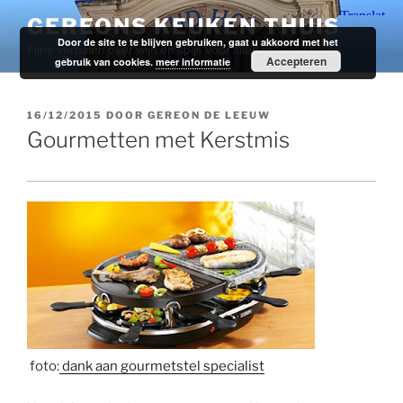
Ga
GEREONS KEUKEN THUIS
naar
Door de site te te blijven gebruiken, gaat u akkoord met het
Fijne verhalen over wijn en spijs voor alledag.
de
Accepteren
gebruik van cookies.
meer informatie
inhoud
GEPLAATST
16/12/2015
DOOR
GEREON DE LEEUW
OP
Gourmetten met Kerstmis
foto:
dank aan gourmetstel specialist