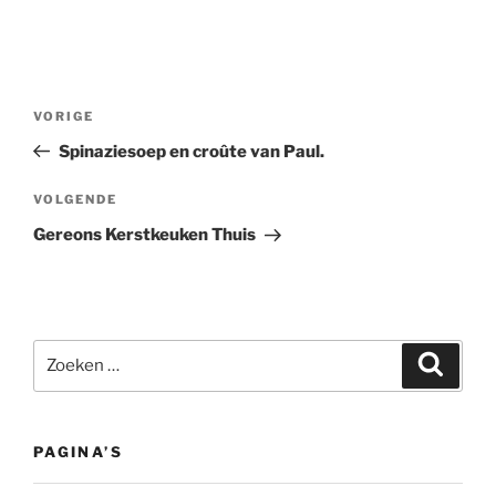
Bericht
Vorig
VORIGE
navigatie
bericht
Spinaziesoep en croûte van Paul.
Volgend
VOLGENDE
bericht
Gereons Kerstkeuken Thuis
Zoeken
Zoeke
naar:
PAGINA’S