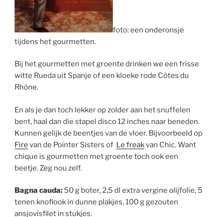
foto: een onderonsje
tijdens het gourmetten.
Bij het gourmetten met groente drinken we een frisse
witte Rueda uit Spanje of een kloeke rode Côtes du
Rhône.
En als je dan toch lekker op zolder aan het snuffelen
bent, haal dan die stapel disco 12 inches naar beneden.
Kunnen gelijk de beentjes van de vloer. Bijvoorbeeld op
Fire
van de Pointer Sisters of
Le freak
van Chic. Want
chique is gourmetten met groente toch ook een
beetje. Zeg nou zelf.
Bagna cauda:
50 g boter, 2,5 dl extra vergine olijfolie, 5
tenen knoflook in dunne plakjes, 100 g gezouten
ansjovisfilet in stukjes.