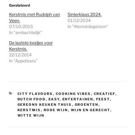
Gerelateerd
Kerstmis met Rudolph van
Sinterklaas 2024.
Veen.
01/12/2024
07/10/2015
In "#terroirdegereon"
In "ambachtelijk"
De laatste loodjes voor
Kerstmis.
22/12/2014
In "Appetizers"
CATEGORIEËN
CITY FLAVOURS
,
COOKING VIBES
,
CREATIEF
,
DUTCH FOOD
,
EASY
,
ENTERTAINEN
,
FEEST
,
GEREONS KEUKEN THUIS
,
GROENTEN
,
KERSTMIS
,
RODE WIJN
,
WIJN EN GERECHT
,
WITTE WIJN