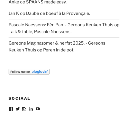
Anke
op
SPAANS made easy.
Jan K
op
Daube de boeuf à la Provençale.
Pascale Naessens: Eén Pan. - Gereons Keuken Thuis
op
Talk & table, Pascale Naessens.
Gereons Mag nazomer & herfst 2025. - Gereons
Keuken Thuis
op
Peren in de pot.
SOCIAAL
Bekijk
Bekijk
Bekijk
Bekijk
Bekijk
het
het
het
het
het
profiel
profiel
profiel
profiel
profiel
van
van
van
van
van
gereon.deleeuw
gereon_DL
gereondeleeuw
Gereon
gereon