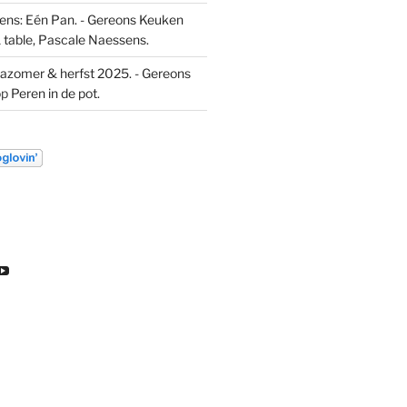
ns: Eén Pan. - Gereons Keuken
 table, Pascale Naessens.
azomer & herfst 2025. - Gereons
op
Peren in de pot.
k
ekijk
Bekijk
t
het
l
ofiel
profiel
an
van
euw
DL
ondeleeuw
ereon
gereon
e
de
gram
eeuw
leeuw
p
op
inkedIn
YouTube