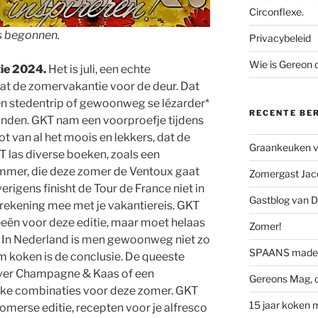
Circonflexe.
is begonnen.
Privacybeleid
Wie is Gereon
tie 2024.
Het is juli, een echte
t de zomervakantie voor de deur. Dat
een stedentrip of gewoonweg se lézarder*
RECENTE BE
anden. GKT nam een voorproefje tijdens
t van al het moois en lekkers, dat de
Graankeuken va
 las diverse boeken, zoals een
immer, die deze zomer de Ventoux gaat
Zomergast Jacq
rigens finisht de Tour de France niet in
Gastblog van D
r rekening mee met je vakantiereis. GKT
eën voor deze editie, maar moet helaas
Zomer!
. In Nederland is men gewoonweg niet zo
SPAANS made 
m koken is de conclusie. De queeste
ver Champagne & Kaas of een
Gereons Mag, d
euke combinaties voor deze zomer. GKT
15 jaar koken 
zomerse editie, recepten voor je alfresco