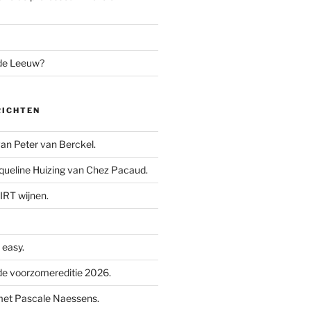
 de Leeuw?
RICHTEN
n Peter van Berckel.
ueline Huizing van Chez Pacaud.
IRT wijnen.
easy.
e voorzomereditie 2026.
met Pascale Naessens.