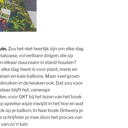
uin.
Zou het niet heerlijk zijn om elke dag
plukoase, vol eetbare dingen, die op
d en elkaar duurzaam in stand houden?
elke dag feest is voor plant, mens en
uinen en kale balkons. Maar veel groen
gebruiken in de keuken ook. Dat zou voor
elaas blijft het, vanwege
n, voor GKT bij het lezen van het boek
p speelse wijze inwijdt in het hoe en wat
ok op je balkon. In haar boek Ontwerp je
schrijfster je mee door het proces van
van zo’n tuin.