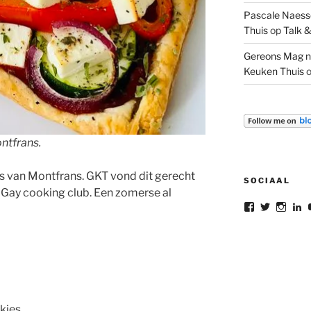
Pascale Naesse
Thuis
op
Talk &
Gereons Mag n
Keuken Thuis
ontfrans.
as van Montfrans. GKT vond dit gerecht
SOCIAAL
Gay cooking club. Een zomerse al
Bekijk
Bekijk
Bekij
B
het
het
het
he
profiel
profiel
profie
pr
van
van
van
v
gereon.dele
gereon_
gere
G
op
op
op
d
Facebook
Twitter
Insta
L
o
L
akjes