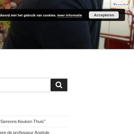
Accepteren
 akkoord met het gebruik van cookies.
meer informatie
Zoeken
“Gereons Keuken Thuis”
aire de professeur Anatole