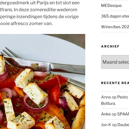
ndergoedmerk uit Parijs en tot slot een
MEDesque.
tfrans. In deze zomereditie wederom
365 dagen eten 
geringe inzendingen tijdens de vorige
ooie alfresco zomer van.
Winevibes 2026
ARCHIEF
Archief
RECENTE RE
Anna
op
Pesto
Bottura.
Anke
op
SPAAN
Jan K
op
Daube 