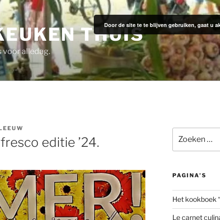
Door de site te te blijven gebruiken, gaat u
KEUKEN THUIS
s voor alledag.
 LEEUW
Zoeken
resco editie ’24.
naar:
PAGINA’S
Het kookboek 
Le carnet culin