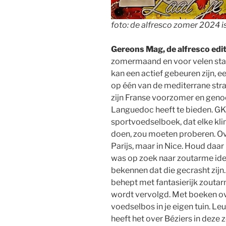
foto: de alfresco zomer 2024 
Gereons Mag, de alfresco edi
zomermaand en voor velen staa
kan een actief gebeuren zijn, 
op één van de mediterrane str
zijn Franse voorzomer en genoo
Languedoc heeft te bieden. GKT
sportvoedselboek, dat elke kl
doen, zou moeten proberen. Ove
Parijs, maar in Nice. Houd daa
was op zoek naar zoutarme ide
bekennen dat die gecrasht zijn
behept met fantasierijk zoutar
wordt vervolgd. Met boeken o
voedselbos in je eigen tuin. L
heeft het over Béziers in deze 