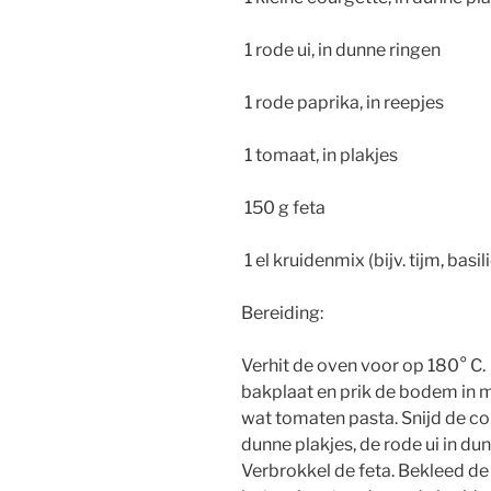
1 rode ui, in dunne ringen
1 rode paprika, in reepjes
1 tomaat, in plakjes
150 g feta
1 el kruidenmix (bijv. tijm, bas
Bereiding:
Verhit de oven voor op 180­° C. 
bakplaat en prik de bodem in 
wat tomaten pasta. Snijd de co
dunne plakjes, de rode ui in dun
Verbrokkel de feta. Bekleed d