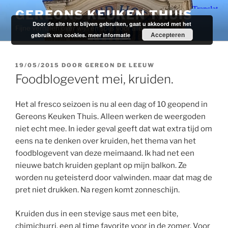
Ga
GEREONS KEUKEN THUIS
naar
Door de site te te blijven gebruiken, gaat u akkoord met het
Fijne verhalen over wijn en spijs voor alledag.
de
Accepteren
gebruik van cookies.
meer informatie
inhoud
GEPLAATST
19/05/2015
DOOR
GEREON DE LEEUW
OP
Foodblogevent mei, kruiden.
Het al fresco seizoen is nu al een dag of 10 geopend in
Gereons Keuken Thuis. Alleen werken de weergoden
niet echt mee. In ieder geval geeft dat wat extra tijd om
eens na te denken over kruiden, het thema van het
foodblogevent van deze meimaand. Ik had net een
nieuwe batch kruiden geplant op mijn balkon. Ze
worden nu geteisterd door valwinden. maar dat mag de
pret niet drukken. Na regen komt zonneschijn.
Kruiden dus in een stevige saus met een bite,
chimichurri, een al time favorite voor in de zomer. Voor