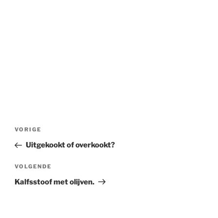
Bericht
Vorig
VORIGE
navigatie
bericht
Uitgekookt of overkookt?
Volgend
VOLGENDE
bericht
Kalfsstoof met olijven.