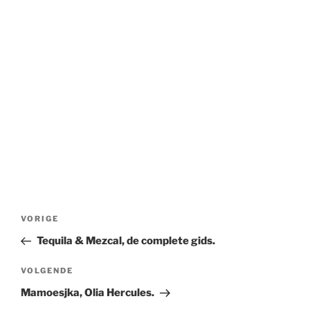
Bericht
Vorig
VORIGE
navigatie
bericht
Tequila & Mezcal, de complete gids.
Volgend
VOLGENDE
bericht
Mamoesjka, Olia Hercules.