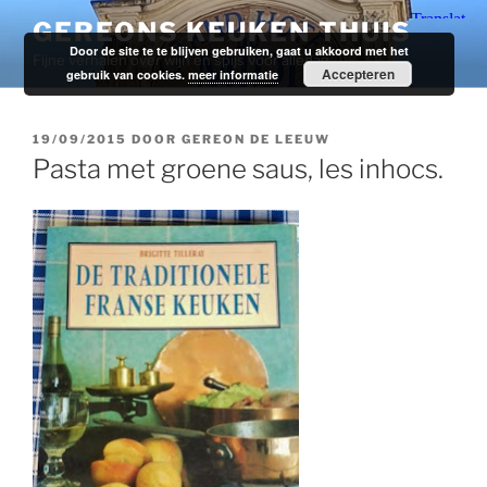
Ga
GEREONS KEUKEN THUIS
naar
Door de site te te blijven gebruiken, gaat u akkoord met het
Fijne verhalen over wijn en spijs voor alledag.
de
Accepteren
gebruik van cookies.
meer informatie
inhoud
GEPLAATST
19/09/2015
DOOR
GEREON DE LEEUW
OP
Pasta met groene saus, les inhocs.