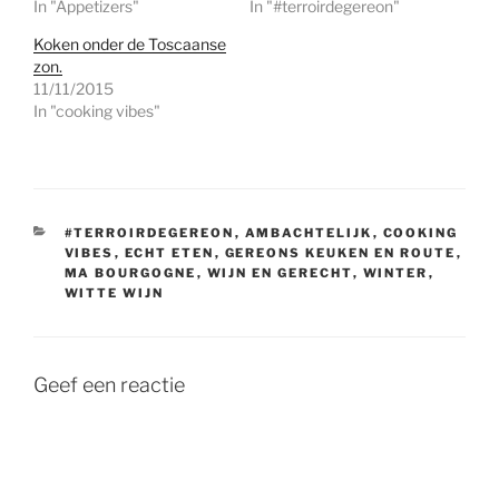
In "Appetizers"
In "#terroirdegereon"
Koken onder de Toscaanse
zon.
11/11/2015
In "cooking vibes"
CATEGORIEËN
#TERROIRDEGEREON
,
AMBACHTELIJK
,
COOKING
VIBES
,
ECHT ETEN
,
GEREONS KEUKEN EN ROUTE
,
MA BOURGOGNE
,
WIJN EN GERECHT
,
WINTER
,
WITTE WIJN
Geef een reactie