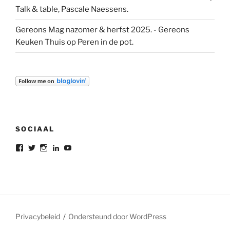
Talk & table, Pascale Naessens.
Gereons Mag nazomer & herfst 2025. - Gereons
Keuken Thuis
op
Peren in de pot.
SOCIAAL
Bekijk
Bekijk
Bekijk
Bekijk
Bekijk
het
het
het
het
het
profiel
profiel
profiel
profiel
profiel
van
van
van
van
van
gereon.deleeuw
gereon_DL
gereondeleeuw
Gereon
gereon
op
op
op
de
de
Facebook
Twitter
Instagram
Leeuw
leeuw
op
op
LinkedIn
YouTube
Privacybeleid
Ondersteund door WordPress