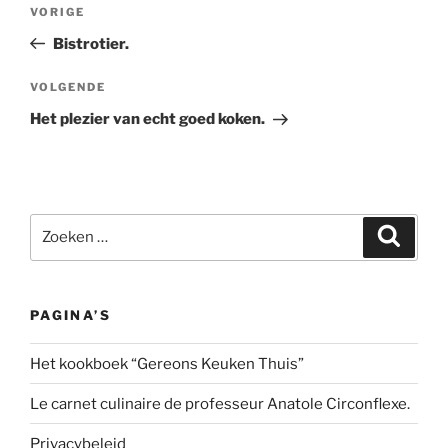
Bericht
Vorig
VORIGE
navigatie
bericht
Bistrotier.
Volgend
VOLGENDE
bericht
Het plezier van echt goed koken.
Zoeken
Zoeke
naar:
PAGINA’S
Het kookboek “Gereons Keuken Thuis”
Le carnet culinaire de professeur Anatole Circonflexe.
Privacybeleid