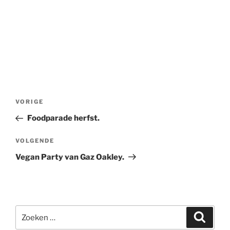
Bericht
Vorig
VORIGE
navigatie
bericht
Foodparade herfst.
Volgend
VOLGENDE
bericht
Vegan Party van Gaz Oakley.
Zoeken
Zoeke
naar: