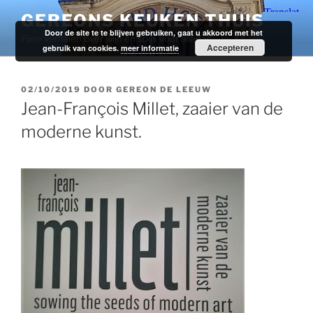
Ga
GEREONS KEUKEN THUIS
naar
Door de site te te blijven gebruiken, gaat u akkoord met het
Fijne verhalen over wijn en spijs voor alledag.
de
Accepteren
gebruik van cookies.
meer informatie
inhoud
GEPLAATST
02/10/2019
DOOR
GEREON DE LEEUW
OP
Jean-François Millet, zaaier van de
moderne kunst.