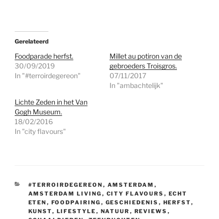
Gerelateerd
Foodparade herfst.
Millet au potiron van de
30/09/2019
gebroeders Troisgros.
In "#terroirdegereon"
07/11/2017
In "ambachtelijk"
Lichte Zeden in het Van
Gogh Museum.
18/02/2016
In "city flavours"
CATEGORIEËN
#TERROIRDEGEREON
,
AMSTERDAM
,
AMSTERDAM LIVING
,
CITY FLAVOURS
,
ECHT
ETEN
,
FOODPAIRING
,
GESCHIEDENIS
,
HERFST
,
KUNST
,
LIFESTYLE
,
NATUUR
,
REVIEWS
,