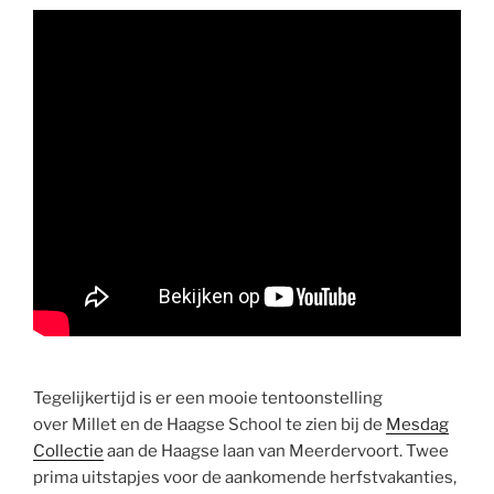
Tegelijkertijd is er een mooie tentoonstelling
over Millet en de Haagse School te zien bij de
Mesdag
Collectie
aan de Haagse laan van Meerdervoort. Twee
prima uitstapjes voor de aankomende herfstvakanties,