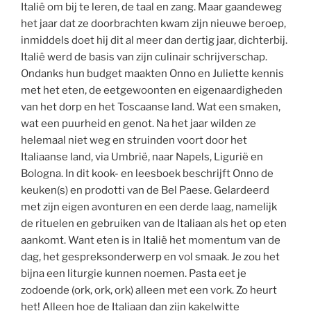
Italië om bij te leren, de taal en zang. Maar gaandeweg
het jaar dat ze doorbrachten kwam zijn nieuwe beroep,
inmiddels doet hij dit al meer dan dertig jaar, dichterbij.
Italië werd de basis van zijn culinair schrijverschap.
Ondanks hun budget maakten Onno en Juliette kennis
met het eten, de eetgewoonten en eigenaardigheden
van het dorp en het Toscaanse land. Wat een smaken,
wat een puurheid en genot. Na het jaar wilden ze
helemaal niet weg en struinden voort door het
Italiaanse land, via Umbrië, naar Napels, Ligurië en
Bologna. In dit kook- en leesboek beschrijft Onno de
keuken(s) en prodotti van de Bel Paese. Gelardeerd
met zijn eigen avonturen en een derde laag, namelijk
de rituelen en gebruiken van de Italiaan als het op eten
aankomt. Want eten is in Italië het momentum van de
dag, het gespreksonderwerp en vol smaak. Je zou het
bijna een liturgie kunnen noemen. Pasta eet je
zodoende (ork, ork, ork) alleen met een vork. Zo heurt
het! Alleen hoe de Italiaan dan zijn kakelwitte