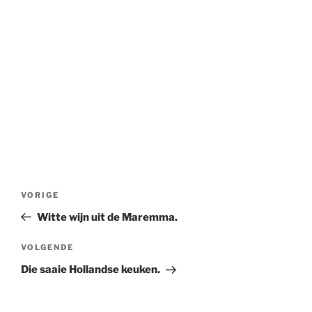
Bericht
Vorig
VORIGE
navigatie
bericht
Witte wijn uit de Maremma.
Volgend
VOLGENDE
bericht
Die saaie Hollandse keuken.