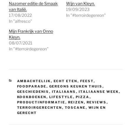
Nazomer editie de Smaak
Wijn van Kleyn.
van Italië.
19/09/2023
17/08/2022
In "#terroirdegereon"
In "alfresco"
Mijn Frankrijk van Onno
Kleyn.
08/07/2021
In "#terroirdegereon"
CATEGORIEËN
AMBACHTELIJK
,
ECHT ETEN
,
FEEST
,
FOODPARADE
,
GEREONS KEUKEN THUIS
,
GESCHIEDENIS
,
ITALIAANS
,
ITALIAANSE WEEK
,
KOOKBOEKEN
,
LIFESTYLE
,
PIZZA
,
PRODUCTINFORMATIE
,
REIZEN
,
REVIEWS
,
TERROIRGERECHTEN
,
TOSCANE
,
WIJN EN
GERECHT