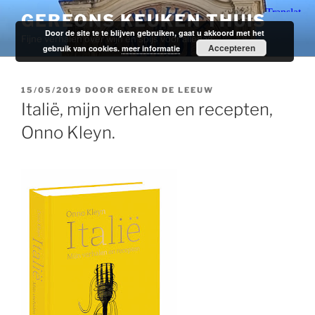
Ga
GEREONS KEUKEN THUIS
naar
Door de site te te blijven gebruiken, gaat u akkoord met het
Fijne verhalen over wijn en spijs voor alledag.
de
Accepteren
gebruik van cookies.
meer informatie
inhoud
GEPLAATST
15/05/2019
DOOR
GEREON DE LEEUW
OP
Italië, mijn verhalen en recepten,
Onno Kleyn.