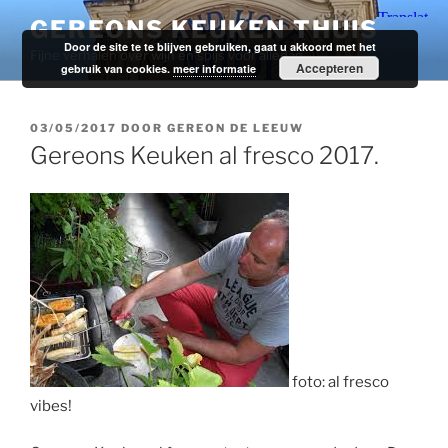
Ga
GEREONS KEUKEN THUIS
naar
Door de site te te blijven gebruiken, gaat u akkoord met het
Fijne verhalen over wijn en spijs voor alledag.
de
Accepteren
gebruik van cookies.
meer informatie
inhoud
GEPLAATST
03/05/2017
DOOR
GEREON DE LEEUW
OP
Gereons Keuken al fresco 2017.
foto: al fresco
vibes!