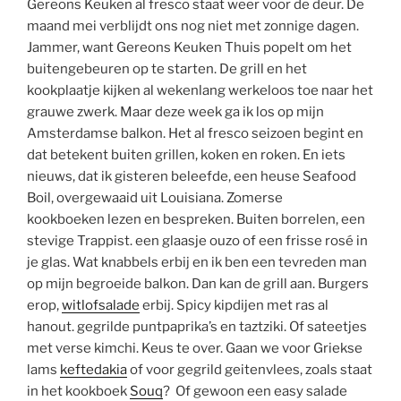
Gereons Keuken al fresco staat weer voor de deur. De
maand mei verblijdt ons nog niet met zonnige dagen.
Jammer, want Gereons Keuken Thuis popelt om het
buitengebeuren op te starten. De grill en het
kookplaatje kijken al wekenlang werkeloos toe naar het
grauwe zwerk. Maar deze week ga ik los op mijn
Amsterdamse balkon. Het al fresco seizoen begint en
dat betekent buiten grillen, koken en roken. En iets
nieuws, dat ik gisteren beleefde, een heuse Seafood
Boil, overgewaaid uit Louisiana. Zomerse
kookboeken lezen en bespreken. Buiten borrelen, een
stevige Trappist. een glaasje ouzo of een frisse rosé in
je glas. Wat knabbels erbij en ik ben een tevreden man
op mijn begroeide balkon. Dan kan de grill aan. Burgers
erop,
witlofsalade
erbij. Spicy kipdijen met ras al
hanout. gegrilde puntpaprika’s en taztziki. Of sateetjes
met verse kimchi. Keus te over. Gaan we voor Griekse
lams
keftedakia
of voor gegrild geitenvlees, zoals staat
in het kookboek
Souq
? Of gewoon een easy salade