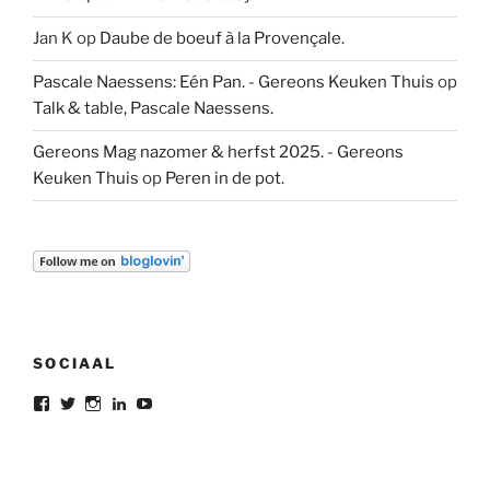
Jan K
op
Daube de boeuf à la Provençale.
Pascale Naessens: Eén Pan. - Gereons Keuken Thuis
op
Talk & table, Pascale Naessens.
Gereons Mag nazomer & herfst 2025. - Gereons
Keuken Thuis
op
Peren in de pot.
SOCIAAL
Bekijk
Bekijk
Bekijk
Bekijk
Bekijk
het
het
het
het
het
profiel
profiel
profiel
profiel
profiel
van
van
van
van
van
gereon.deleeuw
gereon_DL
gereondeleeuw
Gereon
gereon
op
op
op
de
de