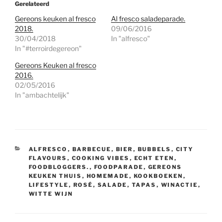
Gerelateerd
Gereons keuken al fresco
Al fresco saladeparade.
2018.
09/06/2016
30/04/2018
In "alfresco"
In "#terroirdegereon"
Gereons Keuken al fresco
2016.
02/05/2016
In "ambachtelijk"
CATEGORIEËN
ALFRESCO
,
BARBECUE
,
BIER
,
BUBBELS
,
CITY
FLAVOURS
,
COOKING VIBES
,
ECHT ETEN
,
FOODBLOGGERS.
,
FOODPARADE
,
GEREONS
KEUKEN THUIS
,
HOMEMADE
,
KOOKBOEKEN
,
LIFESTYLE
,
ROSÉ
,
SALADE
,
TAPAS
,
WINACTIE
,
WITTE WIJN