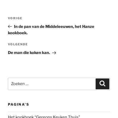
Bericht
Vorig
VORIGE
navigatie
bericht
In de pan van de Middeleeuwen, het Hanze
kookboek.
Volgend
VOLGENDE
bericht
De man die koken kan.
Zoeken
Zoeke
naar:
PAGINA’S
Het kookboek “Gereons Keuken Thuis”