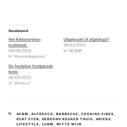
Gerelateerd
Het Kikkererwten
Uitgekookt of afgeblogd?
kookboek.
18/02/2015
09/06/2021
In "ACBM"
In "#terroirdegereon"
De foodybox foodparade
lente.
26/05/2022
In "alfresco"
CATEGORIEËN
ACBM
,
ALFRESCO
,
BARBECUE
,
COOKING VIBES
,
ECHT ETEN
,
GEREONS KEUKEN THUIS
,
GRIEKS
,
LIFESTYLE
,
LUBM
,
WITTE WIJN