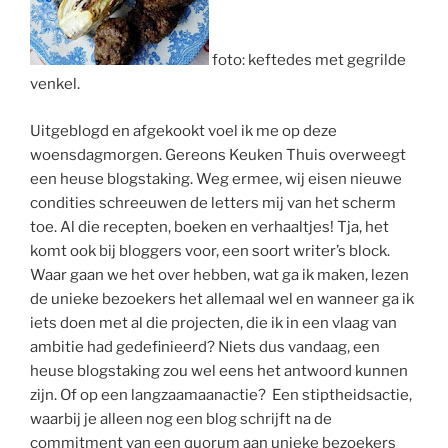
foto:
keftedes
met gegrilde
venkel.
Uitgeblogd
en afgekookt voel ik me op deze
woensdagmorgen.
Gereons
Keuken Thuis overweegt
een heuse blogstaking. Weg ermee, wij eisen nieuwe
condities schreeuwen de letters mij van het scherm
toe. Al die recepten, boeken en verhaaltjes! Tja, het
komt ook bij bloggers voor, een soort
writer’s
block
.
Waar gaan we het over hebben, wat ga ik maken, lezen
de unieke bezoekers het allemaal wel en wanneer ga ik
iets doen met al die projecten, die ik in een vlaag van
ambitie had gedefinieerd? Niets dus vandaag, een
heuse blogstaking zou wel eens het antwoord kunnen
zijn. Of op een langzaamaanactie? Een stiptheidsactie,
waarbij je alleen nog een blog schrijft na de
commitment
van een quorum aan unieke bezoekers