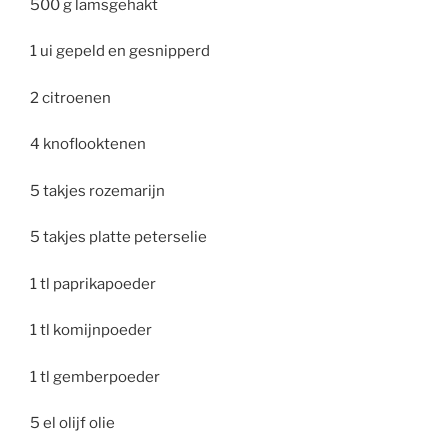
500 g
lamsgehakt
1 ui gepeld en gesnipperd
2 citroenen
4 knoflooktenen
5 takjes rozemarijn
5 takjes platte peterselie
1 tl paprikapoeder
1 tl komijnpoeder
1 tl gemberpoeder
5 el olijf olie