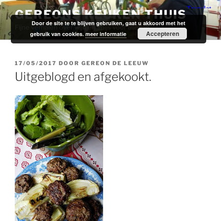
Ga
GEREONS KEUKEN THUIS
naar
Door de site te te blijven gebruiken, gaat u akkoord met het
Fijne verhalen over wijn en spijs voor alledag.
de
Accepteren
gebruik van cookies.
meer informatie
inhoud
GEPLAATST
17/05/2017
DOOR
GEREON DE LEEUW
OP
Uitgeblogd en afgekookt.