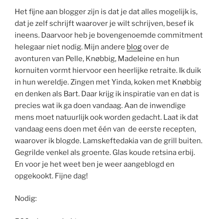
Het fijne aan blogger zijn is dat je dat alles mogelijk is,
dat je zelf schrijft waarover je wilt schrijven, besef ik
ineens. Daarvoor heb je bovengenoemde
commitment
helegaar
niet nodig. Mijn andere
blog
over de
avonturen van Pelle,
Knøbbig
, Madeleine en hun
kornuiten vormt hiervoor een heerlijke retraite. Ik duik
in hun wereldje. Zingen met
Yinda
, koken met
Knøbbig
en denken als Bart. Daar krijg ik inspiratie van en dat is
precies wat ik ga doen vandaag. Aan de inwendige
mens moet natuurlijk ook worden gedacht. Laat ik dat
vandaag eens doen met één van de eerste recepten,
waarover ik blogde.
Lamskeftedakia
van de grill buiten.
Gegrilde venkel als groente. Glas koude retsina erbij.
En voor je het weet ben je weer
aangeblogd
en
opgekookt. Fijne dag!
Nodig: