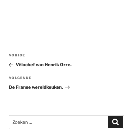
Bericht
Vorig
VORIGE
navigatie
bericht
Vélochef van Henrik Orre.
Volgend
VOLGENDE
bericht
De Franse wereldkeuken.
Zoeken
Zoeke
naar: