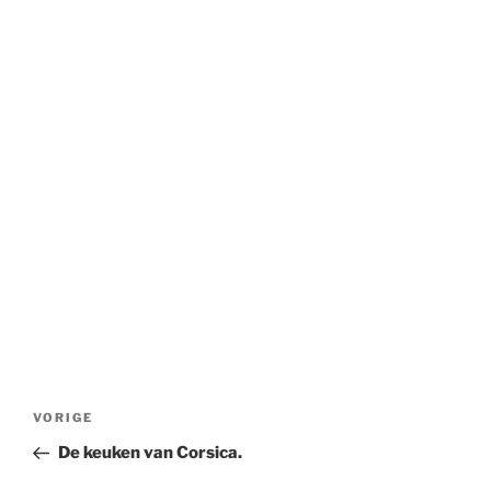
Bericht
Vorig
VORIGE
navigatie
bericht
De keuken van Corsica.