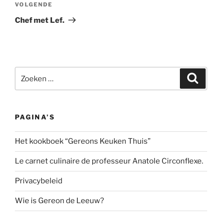
Volgend
VOLGENDE
bericht
Chef met Lef.
Zoeken
Zoeke
naar:
PAGINA’S
Het kookboek “Gereons Keuken Thuis”
Le carnet culinaire de professeur Anatole Circonflexe.
Privacybeleid
Wie is Gereon de Leeuw?