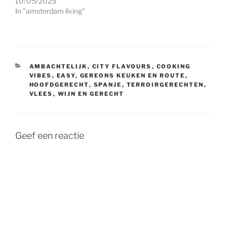
10/05/2025
In "amsterdam living"
CATEGORIEËN
AMBACHTELIJK
,
CITY FLAVOURS
,
COOKING
VIBES
,
EASY
,
GEREONS KEUKEN EN ROUTE
,
HOOFDGERECHT
,
SPANJE
,
TERROIRGERECHTEN
,
VLEES
,
WIJN EN GERECHT
Geef een reactie