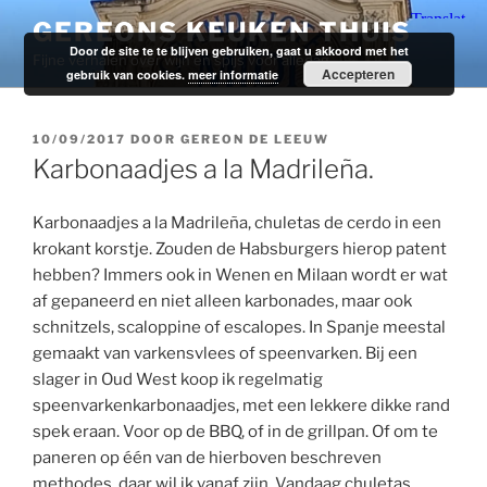
Ga
GEREONS KEUKEN THUIS
naar
Door de site te te blijven gebruiken, gaat u akkoord met het
Fijne verhalen over wijn en spijs voor alledag.
de
Accepteren
gebruik van cookies.
meer informatie
inhoud
GEPLAATST
10/09/2017
DOOR
GEREON DE LEEUW
OP
Karbonaadjes a la Madrileña.
Karbonaadjes a la Madrileña, chuletas de cerdo in een
krokant korstje. Zouden de Habsburgers hierop patent
hebben? Immers ook in Wenen en Milaan wordt er wat
af gepaneerd en niet alleen karbonades, maar ook
schnitzels, scaloppine of escalopes. In Spanje meestal
gemaakt van varkensvlees of speenvarken. Bij een
slager in Oud West koop ik regelmatig
speenvarkenkarbonaadjes, met een lekkere dikke rand
spek eraan. Voor op de BBQ, of in de grillpan. Of om te
paneren op één van de hierboven beschreven
methodes, daar wil ik vanaf zijn. Vandaag chuletas,