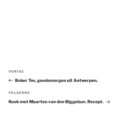
Bericht
Vorig
VORIGE
navigatie
bericht
Boker Tov, goedemorgen uit Antwerpen.
Volgend
VOLGENDE
bericht
Kook met Maarten van den Biggelaar. Recept.