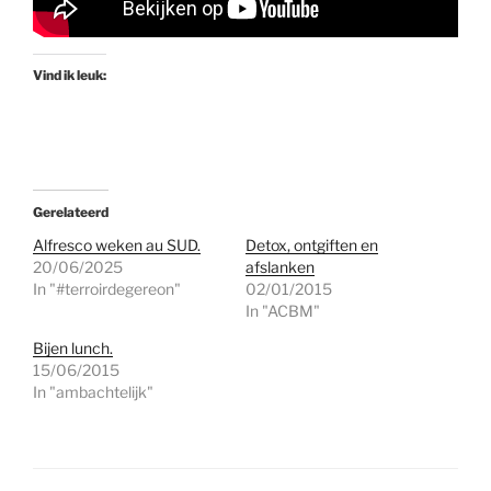
Vind ik leuk:
Gerelateerd
Alfresco weken au SUD.
Detox, ontgiften en
20/06/2025
afslanken
In "#terroirdegereon"
02/01/2015
In "ACBM"
Bijen lunch.
15/06/2015
In "ambachtelijk"