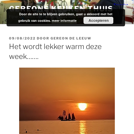
Ga
GEREONS KEUKEN THUIS
naar
Door de site te te blijven gebruiken, gaat u akkoord met het
Fijne verhalen over wijn en spijs voor alledag.
de
Accepteren
gebruik van cookies.
meer informatie
inhoud
GEPLAATST
09/08/2022
DOOR
GEREON DE LEEUW
OP
Het wordt lekker warm deze
week…….