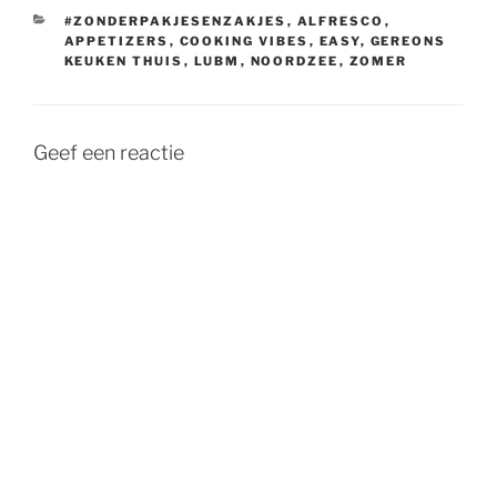
CATEGORIEËN
#ZONDERPAKJESENZAKJES
,
ALFRESCO
,
APPETIZERS
,
COOKING VIBES
,
EASY
,
GEREONS
KEUKEN THUIS
,
LUBM
,
NOORDZEE
,
ZOMER
Geef een reactie