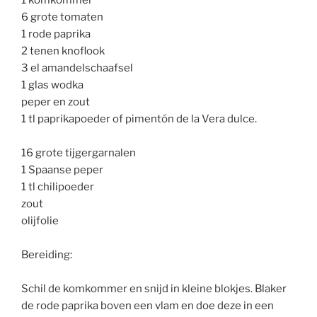
1 komkommer
6 grote tomaten
1 rode paprika
2 tenen knoflook
3 el amandelschaafsel
1 glas wodka
peper en zout
1 tl paprikapoeder of pimentón de la Vera dulce.
16 grote tijgergarnalen
1 Spaanse peper
1 tl chilipoeder
zout
olijfolie
Bereiding:
Schil de komkommer en snijd in kleine blokjes. Blaker
de rode paprika boven een vlam en doe deze in een