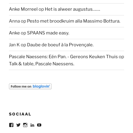
Anke Morreel
op
Het is alweer augustus…….
Anna
op
Pesto met broodkruim alla Massimo Bottura.
Anke
op
SPAANS made easy.
Jan K
op
Daube de boeuf à la Provençale.
Pascale Naessens: Eén Pan. - Gereons Keuken Thuis
op
Talk & table, Pascale Naessens.
SOCIAAL
Bekijk
Bekijk
Bekijk
Bekijk
Bekijk
het
het
het
het
het