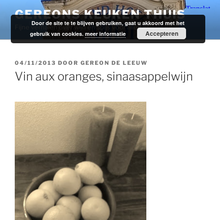
Ga
GEREONS KEUKEN THUIS
naar
Door de site te te blijven gebruiken, gaat u akkoord met het
Fijne verhalen over wijn en spijs voor alledag.
de
Accepteren
gebruik van cookies.
meer informatie
inhoud
GEPLAATST
04/11/2013
DOOR
GEREON DE LEEUW
OP
Vin aux oranges, sinaasappelwijn