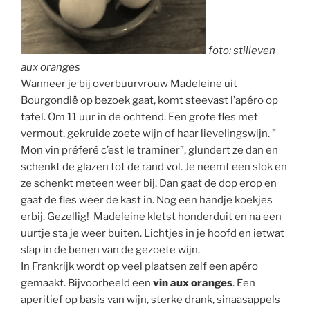
foto: stilleven
aux oranges
Wanneer je bij overbuurvrouw Madeleine uit
Bourgondië op bezoek gaat, komt steevast l’apéro op
tafel. Om 11 uur in de ochtend. Een grote fles met
vermout, gekruide zoete wijn of haar lievelingswijn. ”
Mon vin préferé c’est le traminer”, glundert ze dan en
schenkt de glazen tot de rand vol. Je neemt een slok en
ze schenkt meteen weer bij. Dan gaat de dop erop en
gaat de fles weer de kast in. Nog een handje koekjes
erbij. Gezellig! Madeleine kletst honderduit en na een
uurtje sta je weer buiten. Lichtjes in je hoofd en ietwat
slap in de benen van de gezoete wijn.
In Frankrijk wordt op veel plaatsen zelf een apéro
gemaakt. Bijvoorbeeld een
vin aux oranges
. Een
aperitief op basis van wijn, sterke drank, sinaasappels