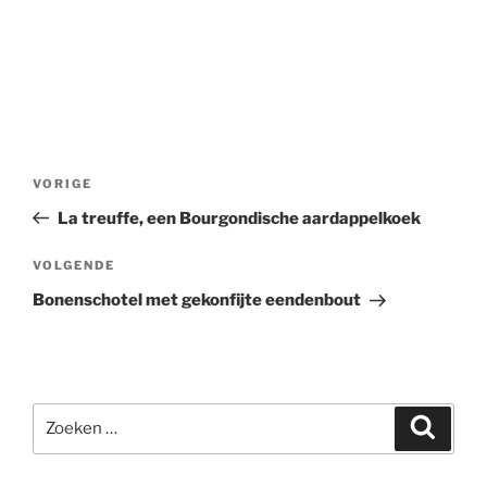
Bericht
Vorig
VORIGE
navigatie
bericht
La treuffe, een Bourgondische aardappelkoek
Volgend
VOLGENDE
bericht
Bonenschotel met gekonfijte eendenbout
Zoeken
Zoeke
naar: