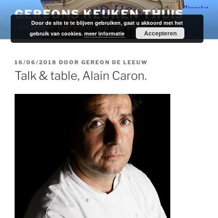
Ga
GEREONS KEUKEN THUIS
naar
Door de site te te blijven gebruiken, gaat u akkoord met het
Fijne verhalen over wijn en spijs voor alledag.
de
Accepteren
gebruik van cookies.
meer informatie
inhoud
GEPLAATST
16/06/2018
DOOR
GEREON DE LEEUW
OP
Talk & table, Alain Caron.