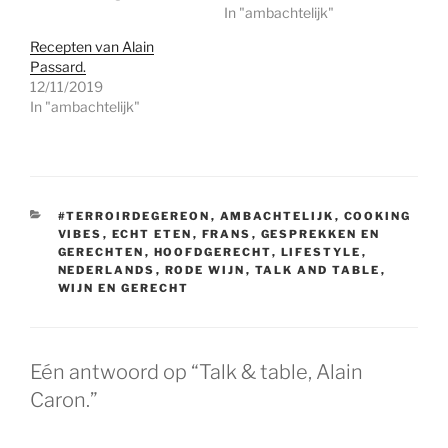
In "ambachtelijk"
Recepten van Alain
Passard.
12/11/2019
In "ambachtelijk"
CATEGORIEËN
#TERROIRDEGEREON
,
AMBACHTELIJK
,
COOKING
VIBES
,
ECHT ETEN
,
FRANS
,
GESPREKKEN EN
GERECHTEN
,
HOOFDGERECHT
,
LIFESTYLE
,
NEDERLANDS
,
RODE WIJN
,
TALK AND TABLE
,
WIJN EN GERECHT
Eén antwoord op “Talk & table, Alain
Caron.”