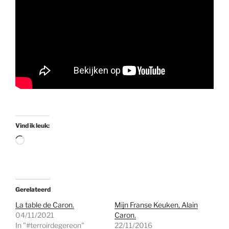
Vind ik leuk:
Aan
het
laden...
Gerelateerd
La table de Caron.
Mijn Franse Keuken, Alain
04/11/2021
Caron.
In "#terroirdegereon"
22/11/2016