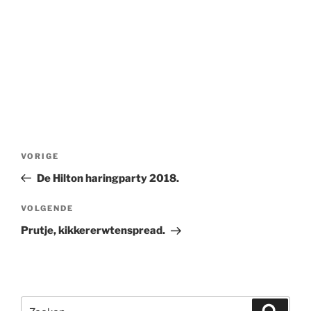
Bericht
Vorig
VORIGE
navigatie
bericht
De Hilton haringparty 2018.
Volgend
VOLGENDE
bericht
Prutje, kikkererwtenspread.
Zoeken
Zoeke