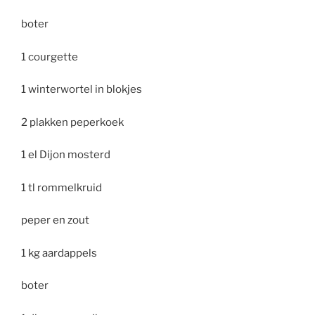
boter
1 courgette
1 winterwortel in blokjes
2 plakken peperkoek
1 el Dijon mosterd
1 tl rommelkruid
peper en zout
1 kg aardappels
boter