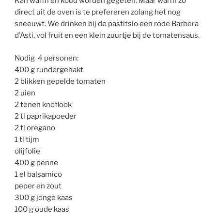
Kan warm en koud worden gegeten. Maar warm zo
direct uit de oven is te prefereren zolang het nog
sneeuwt. We drinken bij de pastitsio een rode Barbera
d’Asti, vol fruit en een klein zuurtje bij de tomatensaus.
Nodig 4 personen:
400 g rundergehakt
2 blikken gepelde tomaten
2 uien
2 tenen knoflook
2 tl paprikapoeder
2 tl oregano
1 tl tijm
olijfolie
400 g penne
1 el balsamico
peper en zout
300 g jonge kaas
100 g oude kaas