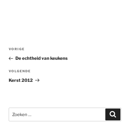
Bericht
Vorig
VORIGE
navigatie
bericht
De echtheid van keukens
Volgend
VOLGENDE
bericht
Kerst 2012
Zoeken
Zoeke
naar: