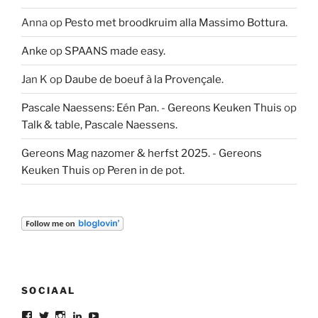
Anna
op
Pesto met broodkruim alla Massimo Bottura.
Anke
op
SPAANS made easy.
Jan K
op
Daube de boeuf à la Provençale.
Pascale Naessens: Eén Pan. - Gereons Keuken Thuis
op
Talk & table, Pascale Naessens.
Gereons Mag nazomer & herfst 2025. - Gereons
Keuken Thuis
op
Peren in de pot.
SOCIAAL
Bekijk
Bekijk
Bekijk
Bekijk
Bekijk