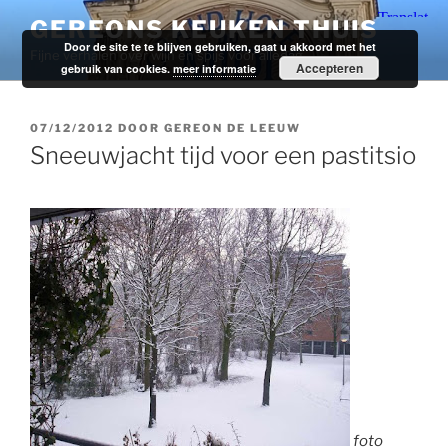
Ga
GEREONS KEUKEN THUIS
naar
Door de site te te blijven gebruiken, gaat u akkoord met het
Fijne verhalen over wijn en spijs voor alledag.
de
Accepteren
gebruik van cookies.
meer informatie
inhoud
GEPLAATST
07/12/2012
DOOR
GEREON DE LEEUW
OP
Sneeuwjacht tijd voor een pastitsio
foto