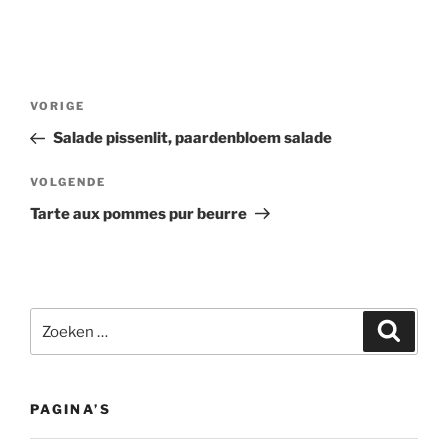
Bericht
Vorig
VORIGE
navigatie
bericht
Salade pissenlit, paardenbloem salade
Volgend
VOLGENDE
bericht
Tarte aux pommes pur beurre
Zoeken
Zoeke
naar:
PAGINA’S