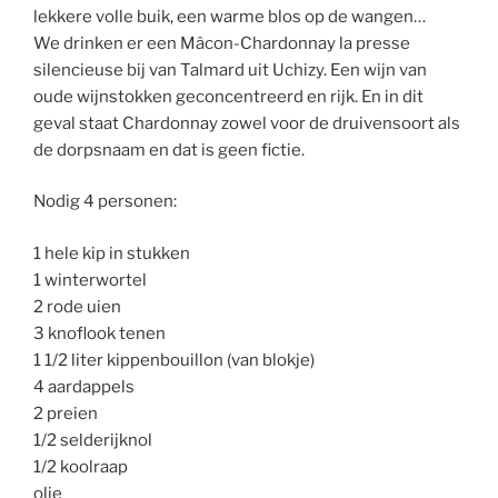
lekkere volle buik, een warme blos op de wangen…
We drinken er een Mâcon-Chardonnay la presse
silencieuse bij van Talmard uit Uchizy. Een wijn van
oude wijnstokken geconcentreerd en rijk. En in dit
geval staat Chardonnay zowel voor de druivensoort als
de dorpsnaam en dat is geen fictie.
Nodig 4 personen:
1 hele kip in stukken
1 winterwortel
2 rode uien
3 knoflook tenen
1 1/2 liter kippenbouillon (van blokje)
4 aardappels
2 preien
1/2 selderijknol
1/2 koolraap
olie