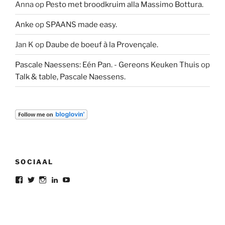
Anna
op
Pesto met broodkruim alla Massimo Bottura.
Anke
op
SPAANS made easy.
Jan K
op
Daube de boeuf à la Provençale.
Pascale Naessens: Eén Pan. - Gereons Keuken Thuis
op
Talk & table, Pascale Naessens.
SOCIAAL
Bekijk
Bekijk
Bekijk
Bekijk
Bekijk
het
het
het
het
het
profiel
profiel
profiel
profiel
profiel
van
van
van
van
van
gereon.deleeuw
gereon_DL
gereondeleeuw
Gereon
gereon
op
op
op
de
de