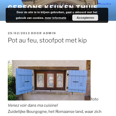
Ga
GEREONS KEUKEN THUIS
naar
Door de site te te blijven gebruiken, gaat u akkoord met het
Fijne verhalen over wijn en spijs voor alledag.
de
Accepteren
gebruik van cookies.
meer informatie
inhoud
GEPLAATST
25/02/2013
DOOR
ADMIN
OP
Pot au feu, stoofpot met kip
foto
Venez voir dans ma cuisine!
Zuidelijke Bourgogne, het Romaanse land, waar zich