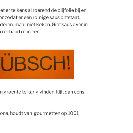
Facebook
Twitter
Insta
L
o
et er telkens al roerend de olijfolie bij en
L
or zodat er een romige saus ontstaat.
deren, maar niet koken. Giet saus over in
 rechaud of in een
 groente te karig vinden, kijk dan eens
erona, houdt van gourmetten op 1001