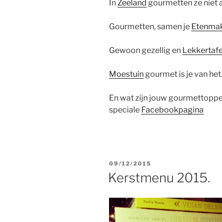
In
Zeeland
gourmetten ze niet a
Gourmetten, samen je
Etenm
a
Gewoon gezellig en
Lekkertafe
Moestuin
gourmet is je van het
En wat zijn jouw gourmettoppe
speciale
Facebookpagina
GEPLAATST
09/12/2015
OP
Kerstmenu 2015.