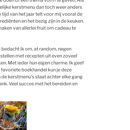
te doen of een thema vorm te geven. Als
delijke kerstmenu dan toch weer anders
 tijd van het jaar telt voor mij vooral de
rediënten en het bezig zijn in de keuken.
aken van allerlei fruit om cadeau te
r bedacht ik om, at random, negen
stellen met recepten uit even zoveel
en. Met ieder hun eigen charme. Ik geef
je favoriete boekhandel kun je deze
n de kerstmenu’s staat achter elke gang
rank. Veel succes met het bereiden en