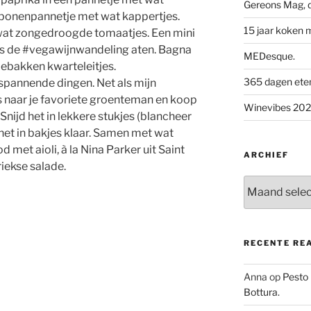
Gereons Mag, d
e bonenpannetje met wat kappertjes.
15 jaar koken 
wat zongedroogde tomaatjes. Een mini
ens de #vegawijnwandeling aten. Bagna
MEDesque.
Gebakken kwarteleitjes.
365 dagen eten 
 spannende dingen. Net als mijn
s naar je favoriete groenteman en koop
Winevibes 2026
Snijd het in lekkere stukjes (blancheer
het in bakjes klaar. Samen met wat
 met aioli, à la Nina Parker uit Saint
ARCHIEF
iekse salade.
Archief
RECENTE RE
Anna
op
Pesto
Bottura.