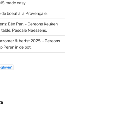
S made easy.
de boeuf à la Provençale.
ns: Eén Pan. - Gereons Keuken
 table, Pascale Naessens.
azomer & herfst 2025. - Gereons
op
Peren in de pot.
k
ekijk
Bekijk
t
het
l
ofiel
profiel
an
van
euw
DL
ondeleeuw
ereon
gereon
e
de