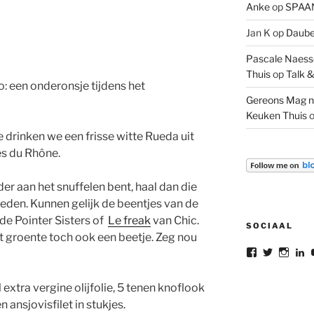
Anke
op
SPAAN
Jan K
op
Daube 
Pascale Naesse
Thuis
op
Talk &
o: een onderonsje tijdens het
Gereons Mag n
Keuken Thuis
 drinken we een frisse witte Rueda uit
es du Rhône.
der aan het snuffelen bent, haal dan die
neden. Kunnen gelijk de beentjes van de
de Pointer Sisters of
Le freak
van Chic.
SOCIAAL
 groente toch ook een beetje. Zeg nou
Bekijk
Bekijk
Bekij
B
het
het
het
he
profiel
profiel
profie
pr
van
van
van
v
l extra vergine olijfolie, 5 tenen knoflook
gereon.dele
gereon_
gere
G
 ansjovisfilet in stukjes.
op
op
op
d