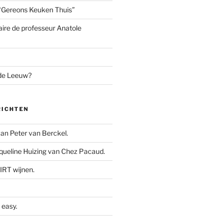
“Gereons Keuken Thuis”
aire de professeur Anatole
 de Leeuw?
RICHTEN
n Peter van Berckel.
ueline Huizing van Chez Pacaud.
IRT wijnen.
easy.