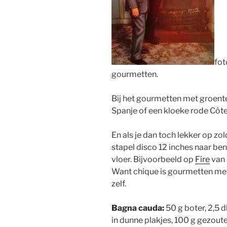
fot
gourmetten.
Bij het gourmetten met groente
Spanje of een kloeke rode Côt
En als je dan toch lekker op zol
stapel disco 12 inches naar be
vloer. Bijvoorbeeld op
Fire
van 
Want chique is gourmetten met
zelf.
Bagna cauda:
50 g boter, 2,5 d
in dunne plakjes, 100 g gezouten