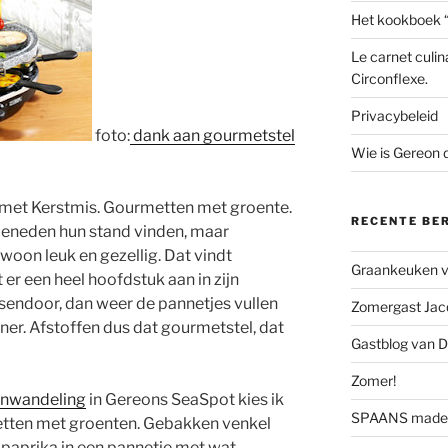
Het kookboek 
Le carnet culin
Circonflexe.
Privacybeleid
foto:
dank aan gourmetstel
Wie is Gereon
n met Kerstmis. Gourmetten met groente.
RECENTE BE
beneden hun stand vinden, maar
oon leuk en gezellig. Dat vindt
Graankeuken va
 er een heel hoofdstuk aan in zijn
ssendoor, dan weer de pannetjes vullen
Zomergast Jacq
ner. Afstoffen dus dat gourmetstel, dat
Gastblog van D
Zomer!
jnwandeling
in Gereons SeaSpot kies ik
SPAANS made 
etten met groenten. Gebakken venkel
paprika in een pannetje met wat