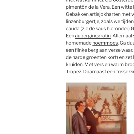
pimentón de la Vera. Een witt
Gebakken artisjokharten met 
linzenburgertje, zoals we tijd
cauda (zie de saus hieronder) 
Een
auberginegratin
. Allemaal
homemade
hoemmoes
. Ga du
een flinke berg aan verse waar. 
de harde groenten kort) en zet 
kruiden. Met vers en warm brood
Tropez. Daarnaast een frisse Gr