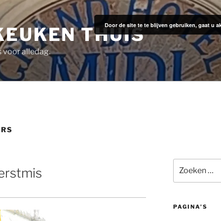
Door de site te te blijven gebruiken, gaat u
KEUKEN THUIS
s voor alledag.
URS
Zoeken
erstmis
naar:
PAGINA’S