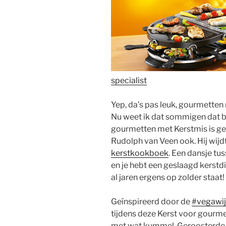
specialist
Yep, da’s pas leuk, gourmette
Nu weet ik dat sommigen dat 
gourmetten met Kerstmis is gew
Rudolph van Veen ook. Hij wijdt
kerstkookboek
. Een dansje tu
en je hebt een geslaagd kerstdi
al jaren ergens op zolder staat!
Geïnspireerd door de
#vegawi
tijdens deze Kerst voor gourm
met wat kummel. Geroosterde 