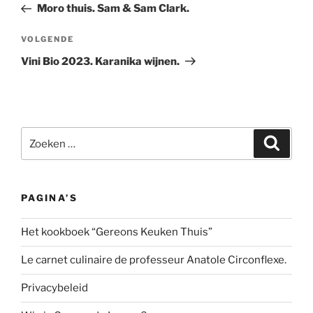
bericht
Moro thuis. Sam & Sam Clark.
Volgend
VOLGENDE
bericht
Vini Bio 2023. Karanika wijnen.
Zoeken
Zoeke
naar:
PAGINA’S
Het kookboek “Gereons Keuken Thuis”
Le carnet culinaire de professeur Anatole Circonflexe.
Privacybeleid