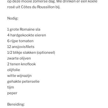
op deze mooie zomerse dag. We drinken er een koele
rosé uit Côtes du Roussillon bij.
Nodig:
1 grote Romaine sla
4 hardgekookte eieren
6 rijpe tomaten
12 ansjovisfilets
1/2 blikje slakken (optioneel)
zwarte olijven
2 tenen knoflook
olijfolie
witte wijnazijn
gehakte peterselie
tijm
peper
Bereiding: