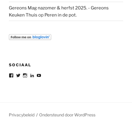
Gereons Mag nazomer & herfst 2025. - Gereons
Keuken Thuis
op
Peren in de pot.
SOCIAAL
Bekijk
Bekijk
Bekijk
Bekijk
Bekijk
het
het
het
het
het
profiel
profiel
profiel
profiel
profiel
van
van
van
van
van
gereon.deleeuw
gereon_DL
gereondeleeuw
Gereon
gereon
op
op
op
de
de
Facebook
Twitter
Instagram
Leeuw
leeuw
op
op
LinkedIn
YouTube
Privacybeleid
Ondersteund door WordPress