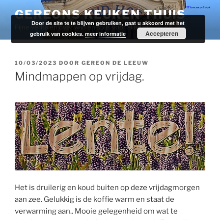
Ga
GEREONS KEUKEN THUIS
naar
Door de site te te blijven gebruiken, gaat u akkoord met het
Fijne verhalen over wijn en spijs voor alledag.
de
Accepteren
gebruik van cookies.
meer informatie
inhoud
GEPLAATST
10/03/2023
DOOR
GEREON DE LEEUW
OP
Mindmappen op vrijdag.
Het is druilerig en koud buiten op deze vrijdagmorgen
aan zee. Gelukkig is de koffie warm en staat de
verwarming aan.. Mooie gelegenheid om wat te