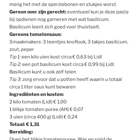
meng het met de sperziebonen en stukjes worst.
Gereon over zijn gerecht:
eventueel kun je deze pasta
bij opdienen nog garneren met wat basilicum.
Basilicum leent zich goed voor thuisteelt.
Gereons tomatensaus:
Smaakmakers:
3 teentjes knoflook, 3 takjes basilicum,
zout, peper
Tip 1:
een kilo uien kost circa € 0,63 bij Lidl
Tip 2:
een pot basilicum kost circa € 0,99 bij Lidl.
Basilicum kunt u ook zelf telen
Tip 3:
zorg ervoor dat u potten heeft waarin u totaal
circa 1 liter saus kunt bewaren
Ingrediënten en kosten:
2 kilo tomaten (Lidl) € 1,00
1 blikje tomaten puree (AH) € 0,07
3 uien (circa 400 g) (Lidl) € 0,24
Totaal: € 1,31
Bereiding:
Open het blikje tomatenpuree. Was en snijd de