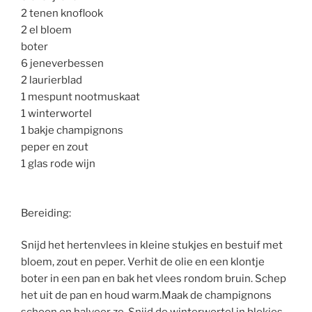
2 tenen knoflook
2 el bloem
boter
6 jeneverbessen
2 laurierblad
1 mespunt nootmuskaat
1 winterwortel
1 bakje champignons
peper en zout
1 glas rode wijn
Bereiding:
Snijd het hertenvlees in kleine stukjes en bestuif met
bloem, zout en peper. Verhit de olie en een klontje
boter in een pan en bak het vlees rondom bruin. Schep
het uit de pan en houd warm.Maak de champignons