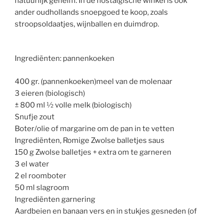
natuurlijk geheim. In de nostalgische winkel is ook
ander oudhollands snoepgoed te koop, zoals
stroopsoldaatjes, wijnballen en duimdrop.
Ingrediënten: pannenkoeken
400 gr. (pannenkoeken)meel van de molenaar
3 eieren (biologisch)
± 800 ml ½ volle melk (biologisch)
Snufje zout
Boter/olie of margarine om de pan in te vetten
Ingrediënten, Romige Zwolse balletjes saus
150 g Zwolse balletjes + extra om te garneren
3 el water
2 el roomboter
50 ml slagroom
Ingrediënten garnering
Aardbeien en banaan vers en in stukjes gesneden (of