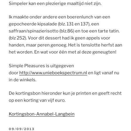
Simpeler kan een plezierige maaltijd niet zijn.
Ik maakte onder andere een boerenlunch van een
gepocheerde kipsalade (blz. 131 en 137), een
saffraan/spinazierisotto (blz.86) en toe een tarte tatin.
(blz 252). Voor dit dessert had ik geen appels voor
handen, maar peren genoeg. Het is tenslotte herfst aan
het worden. En wat voor één met al deze geneugten!
Simple Pleasures is uitgegeven
door
http://www.unieboekspectrum.nl
en ligt vanaf nu
in de winkels.
De kortingsbon hieronder kun je printen en geeft recht
op een korting van vijf euro.
Kortingsbon-Annabel-Langbein
GEPLAATST
09/09/2013