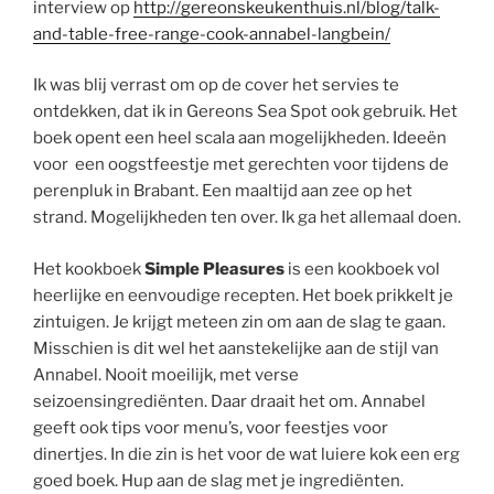
interview op
http://gereonskeukenthuis.nl/blog/talk-
and-table-free-range-cook-annabel-langbein/
Ik was blij verrast om op de cover het servies te
ontdekken, dat ik in Gereons Sea Spot ook gebruik. Het
boek opent een heel scala aan mogelijkheden. Ideeën
voor een oogstfeestje met gerechten voor tijdens de
perenpluk in Brabant. Een maaltijd aan zee op het
strand. Mogelijkheden ten over. Ik ga het allemaal doen.
Het kookboek
Simple Pleasures
is een kookboek vol
heerlijke en eenvoudige recepten. Het boek prikkelt je
zintuigen. Je krijgt meteen zin om aan de slag te gaan.
Misschien is dit wel het aanstekelijke aan de stijl van
Annabel. Nooit moeilijk, met verse
seizoensingrediënten. Daar draait het om. Annabel
geeft ook tips voor menu’s, voor feestjes voor
dinertjes. In die zin is het voor de wat luiere kok een erg
goed boek. Hup aan de slag met je ingrediënten.