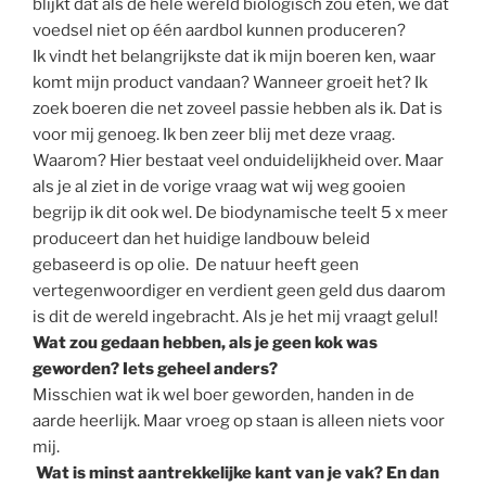
blijkt dat als de hele wereld biologisch zou eten, we dat
voedsel niet op één aardbol kunnen produceren?
Ik vindt het belangrijkste dat ik mijn boeren ken, waar
komt mijn product vandaan? Wanneer groeit het? Ik
zoek boeren die net zoveel passie hebben als ik. Dat is
voor mij genoeg. Ik ben zeer blij met deze vraag.
Waarom? Hier bestaat veel onduidelijkheid over. Maar
als je al ziet in de vorige vraag wat wij weg gooien
begrijp ik dit ook wel. De biodynamische teelt 5 x meer
produceert dan het huidige landbouw beleid
gebaseerd is op olie. De natuur heeft geen
vertegenwoordiger en verdient geen geld dus daarom
is dit de wereld ingebracht. Als je het mij vraagt gelul!
Wat zou gedaan hebben, als je geen kok was
geworden? Iets geheel anders?
Misschien wat ik wel boer geworden, handen in de
aarde heerlijk. Maar vroeg op staan is alleen niets voor
mij.
Wat is minst aantrekkelijke kant van je vak? En dan