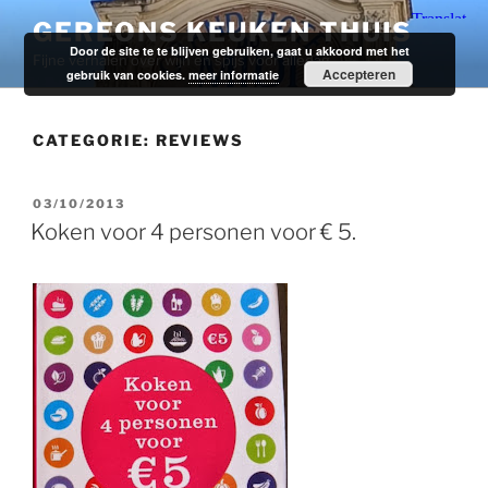
Ga
GEREONS KEUKEN THUIS
naar
Door de site te te blijven gebruiken, gaat u akkoord met het
Fijne verhalen over wijn en spijs voor alledag.
de
Accepteren
gebruik van cookies.
meer informatie
inhoud
CATEGORIE:
REVIEWS
GEPLAATST
03/10/2013
OP
Koken voor 4 personen voor € 5.