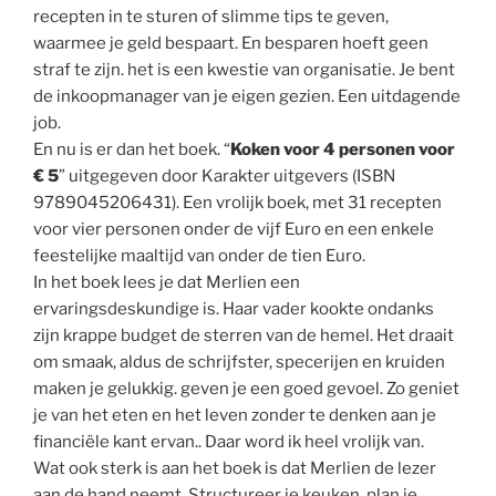
recepten in te sturen of slimme tips te geven,
waarmee je geld bespaart. En besparen hoeft geen
straf te zijn. het is een kwestie van organisatie. Je bent
de inkoopmanager van je eigen gezien. Een uitdagende
job.
En nu is er dan het boek. “
Koken voor 4 personen voor
€ 5
” uitgegeven door Karakter uitgevers (ISBN
9789045206431). Een vrolijk boek, met 31 recepten
voor vier personen onder de vijf Euro en een enkele
feestelijke maaltijd van onder de tien Euro.
In het boek lees je dat Merlien een
ervaringsdeskundige is. Haar vader kookte ondanks
zijn krappe budget de sterren van de hemel. Het draait
om smaak, aldus de schrijfster, specerijen en kruiden
maken je gelukkig. geven je een goed gevoel. Zo geniet
je van het eten en het leven zonder te denken aan je
financiële kant ervan.. Daar word ik heel vrolijk van.
Wat ook sterk is aan het boek is dat Merlien de lezer
aan de hand neemt. Structureer je keuken, plan je