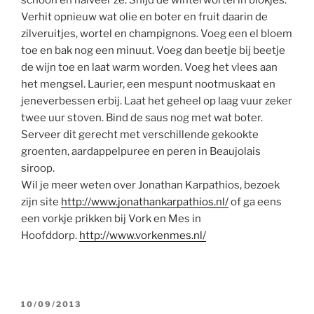
schoon en halveer ze. Snijd de winterwortel in blokjes.
Verhit opnieuw wat olie en boter en fruit daarin de
zilveruitjes, wortel en champignons. Voeg een el bloem
toe en bak nog een minuut. Voeg dan beetje bij beetje
de wijn toe en laat warm worden. Voeg het vlees aan
het mengsel. Laurier, een mespunt nootmuskaat en
jeneverbessen erbij. Laat het geheel op laag vuur zeker
twee uur stoven. Bind de saus nog met wat boter.
Serveer dit gerecht met verschillende gekookte
groenten, aardappelpuree en peren in Beaujolais
siroop.
Wil je meer weten over Jonathan Karpathios, bezoek
zijn site
http://www.jonathankarpathios.nl/
of ga eens
een vorkje prikken bij Vork en Mes in
Hoofddorp.
http://www.vorkenmes.nl/
GEPLAATST
10/09/2013