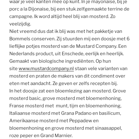
waar je veel kanten mee op kunt. In je mayonaise, bij je
porc a la Dijonaise, bij een stuk zelfgemaakte terrine de
campagne. Ik word altijd heel blij van mosterd. Zo
veelzijdig.
Niet vreemd dus dat ik blij was met het pakketje van
Bommels conserven. Zij stuurden mij een doosje met 6
lieflijke potjes mosterd van de Mustard Company. Een
Nederlands product, uit Enschede, eerlijk en heerlijk.
Gemaakt van biologische ingrediënten. Op hun
site
www.mustardcompany.nl
staan vele varianten van
mosterd en praten de makers van dit condiment over
eten met aandacht. Ze geven er zelfs recepten bij.
In het doosje zat een bloemlezing aan mosterd. Grove
mosterd basic, grove mosterd met bloemenhoning,
Franse mosterd met munt, tijm en bloemenhoning,
Italiaanse mosterd met Grana Padano en basilicum,
Amerikaanse mosterd met Peppadew en
bloemenhoning en grove mosterd met sinaasappel,
roze peper en Grand Marnier.