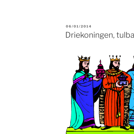
GEPLAATST
06/01/2014
OP
Driekoningen, tul