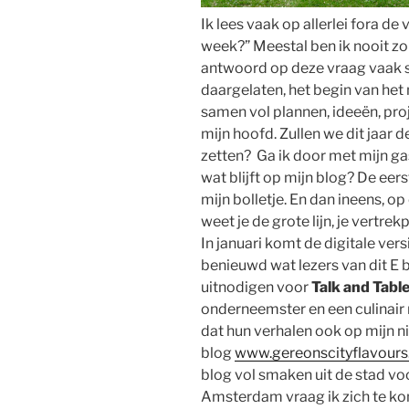
Ik lees vaak op allerlei fora d
week?” Meestal ben ik nooit z
antwoord op deze vraag vaak sc
daargelaten, het begin van het 
samen vol plannen, ideeën, pro
mijn hoofd. Zullen we dit jaar d
zetten? Ga ik door met mijn ga
wat blijft op mijn blog? De ee
mijn bolletje. En dan ineens, 
weet je de grote lijn, je vertre
In januari komt de digitale ver
benieuwd wat lezers van dit E b
uitnodigen voor
Talk and Tabl
onderneemster en een culinair m
dat hun verhalen ook op mijn n
blog
www.gereonscityflavours
blog vol smaken uit de stad vo
Amsterdam vraag ik zich te ko