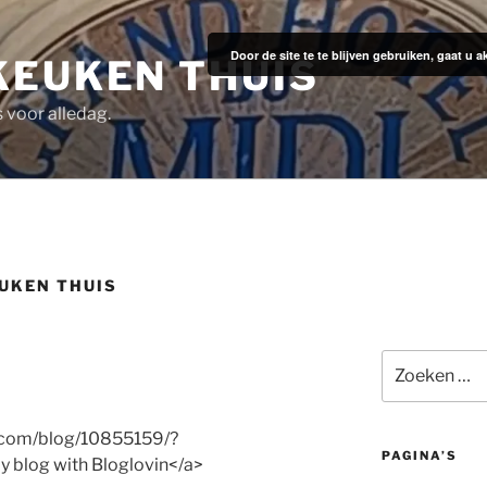
Door de site te te blijven gebruiken, gaat u
KEUKEN THUIS
s voor alledag.
UKEN THUIS
Zoeken
naar:
n.com/blog/10855159/?
PAGINA’S
 blog with Bloglovin</a>