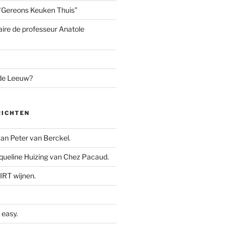
“Gereons Keuken Thuis”
aire de professeur Anatole
 de Leeuw?
RICHTEN
n Peter van Berckel.
ueline Huizing van Chez Pacaud.
IRT wijnen.
easy.