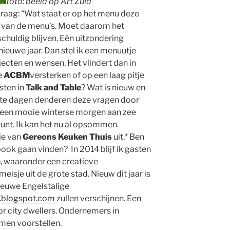
foto: beeld op Art Zuid
e vraag: “Wat staat er op het menu deze
o van de menu’s. Moet daarom het
huldig blijven. Eén uitzondering
nieuwe jaar. Dan stel ik een menuutje
jecten en wensen. Het vlindert dan in
e
ACBM
versterken of op een laag pitje
sten in
Talk and Table
? Wat is nieuw en
rste dagen denderen deze vragen door
op een mooie winterse morgen aan zee
kpunt. Ik kan het nu al opsommen.
sie van
Gereons Keuken Thuis
uit.* Ben
ook gaan vinden? In 2014 blijf ik gasten
e
, waaronder een creatieve
eisje uit de grote stad. Nieuw dit jaar is
ieuwe Engelstalige
.blogspot.com
zullen verschijnen. Een
or city dwellers. Ondernemers in
men voorstellen.