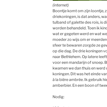
(internet)
Boontje komt om zijn loontje, z
driekoningen, is dat anders, wa
tulband of galette des rois, is 
worden behandeld. Toen ik kind
wat er gegeten werd en wat we
moeder zo wijs om er meerdere
sfeer te bewaren zorgde ze g
op die dag. De drie koningen vo
naar Bethlehem. Op latere leef
voor een mandarijn of snoep. B
kwamen we dan thuis en werd de
koningen. Dit was het einde va
à la bière ambrée. Ik gebruik h
amberbier. En een boon of twee, 
Nodig: