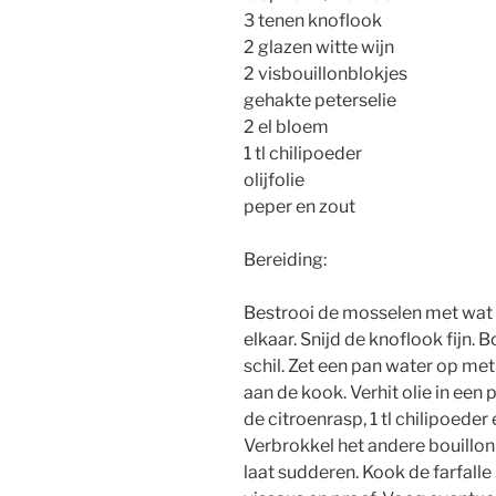
3 tenen knoflook
2 glazen witte wijn
2 visbouillonblokjes
gehakte peterselie
2 el bloem
1 tl chilipoeder
olijfolie
peper en zout
Bereiding:
Bestrooi de mosselen met wat
elkaar. Snijd de knoflook fijn.
schil. Zet een pan water op met
aan de kook. Verhit olie in een
de citroenrasp, 1 tl chilipoeder
Verbrokkel het andere bouillonb
laat sudderen. Kook de farfall