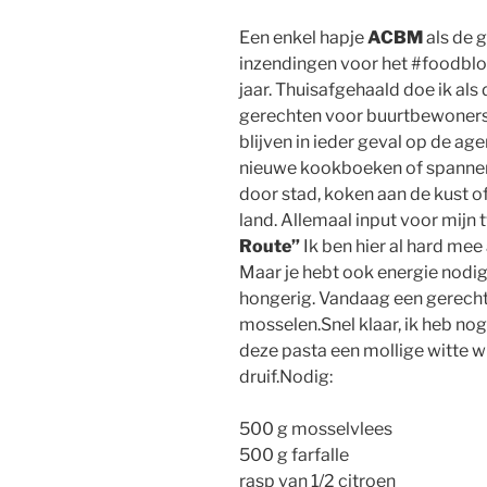
Een enkel hapje
ACBM
als de 
inzendingen voor het #foodblo
jaar. Thuisafgehaald doe ik als 
gerechten voor buurtbewoners.
blijven in ieder geval op de ag
nieuwe kookboeken of spannend
door stad, koken aan de kust o
land. Allemaal input voor mij
Route”
Ik ben hier al hard mee
Maar je hebt ook energie nodig
hongerig. Vandaag een gerecht,
mosselen.Snel klaar, ik heb nog
deze pasta een mollige witte w
druif.Nodig:
500 g mosselvlees
500 g farfalle
rasp van 1/2 citroen