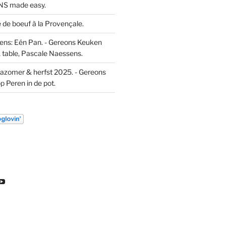
S made easy.
de boeuf à la Provençale.
ns: Eén Pan. - Gereons Keuken
 table, Pascale Naessens.
azomer & herfst 2025. - Gereons
op
Peren in de pot.
k
ekijk
Bekijk
t
het
l
ofiel
profiel
an
van
euw
DL
ondeleeuw
ereon
gereon
e
de