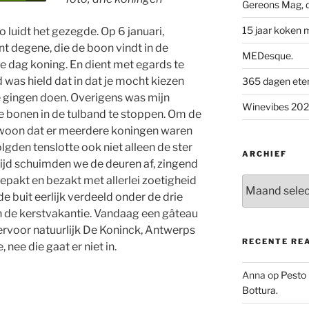
Gereons Mag, d
15 jaar koken 
o luidt het gezegde. Op 6 januari,
nt degene, die de boon vindt in de
MEDesque.
die dag koning. En dient met egards te
 was hield dat in dat je mocht kiezen
365 dagen eten 
 gingen doen. Overigens was mijn
Winevibes 2026
 bonen in de tulband te stoppen. Om de
ewoon dat er meerdere koningen waren
lgden tenslotte ook niet alleen de ster
ARCHIEF
tijd schuimden we de deuren af, zingend
epakt en bezakt met allerlei zoetigheid
Archief
 buit eerlijk verdeeld onder de drie
n de kerstvakantie. Vandaag een gâteau
iervoor natuurlijk De Koninck, Antwerps
RECENTE RE
nee die gaat er niet in.
Anna
op
Pesto
Bottura.