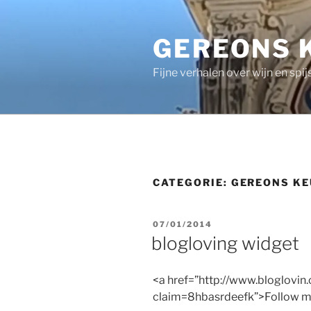
Ga
naar
GEREONS 
de
inhoud
Fijne verhalen over wijn en spij
CATEGORIE:
GEREONS KE
GEPLAATST
07/01/2014
OP
blogloving widget
<a href=”http://www.bloglovi
claim=8hbasrdeefk”>Follow my