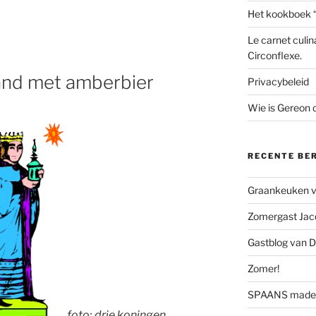
Het kookboek 
Le carnet culin
Circonflexe.
band met amberbier
Privacybeleid
Wie is Gereon
RECENTE BE
Graankeuken va
Zomergast Jacq
Gastblog van D
Zomer!
SPAANS made 
foto; drie koningen