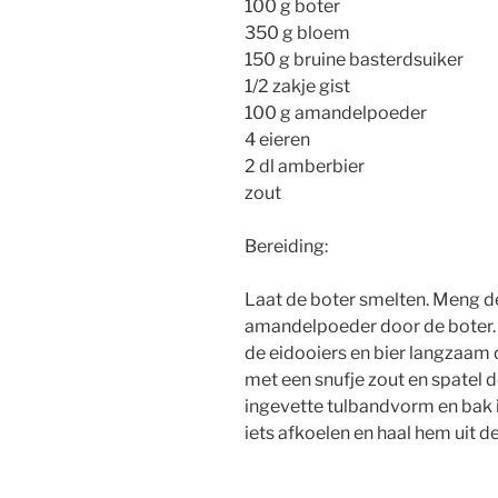
100 g boter
350 g bloem
150 g bruine basterdsuiker
1/2 zakje gist
100 g amandelpoeder
4 eieren
2 dl amberbier
zout
Bereiding:
Laat de boter smelten. Meng de
amandelpoeder door de boter. S
de eidooiers en bier langzaam d
met een snufje zout en spatel d
ingevette tulbandvorm en bak i
iets afkoelen en haal hem uit 