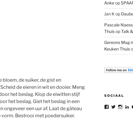
Anke
op
SPAAN
Jan K
op
Daube 
Pascale Naesse
Thuis
op
Talk &
Gereons Mag n
Keuken Thuis
 bloem, de suiker, de gist en
cheid de eieren in wit en dooier. Meng
oor het beslag. Klop de eiwitten stijf
SOCIAAL
oor het beslag. Giet het beslag in een
Bekijk
Bekijk
Bekij
B
n ongeveer een uur af. Laat de gâteau
het
het
het
he
de vorm. Bestrooi met poedersuiker.
profiel
profiel
profie
pr
van
van
van
v
gereon.dele
gereon_
gere
G
op
op
op
d