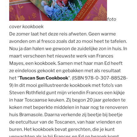
foto
cover kookboek
De zomer laat het deze reis afweten. Geen warme
avonden om al fresco zoals dat zo mooi heet te tafelen.
Nou ja dan halen we gewoon de zuidelijke zon in huis. In
maart verscheen het nieuwste werk van Frances
Mayes, een kookboek. Samen met haar man Ed heeft
ze eindeloos gekookt en gebakken met als resultaat
het “
Tuscan Sun Cookbook
“. (ISBN 978-0-307-88528-
9) In dit mooi geïllustreerde kookboek met foto’s van
Steven Rothfield gunt mijn vriendin Frances een kijkje
in haar Toscaanse keuken. Zij begon 20 jaar geleden te
koken met beperkte middelen in haar nog te renoveren
huis Bramasole. Daarna verkende zij beetje bij beetje
de eetcultuur van de Toscanen, van haar vrienden en
buren. Het kookboek bevat gerechten, die je kunt
verwachten als je bij Frances en Ed op bezoek komt.