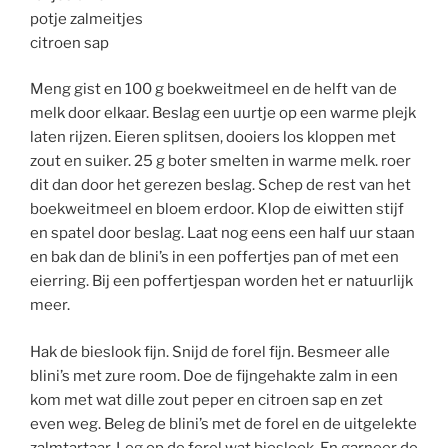
potje zalmeitjes
citroen sap
Meng gist en 100 g boekweitmeel en de helft van de
melk door elkaar. Beslag een uurtje op een warme plejk
laten rijzen. Eieren splitsen, dooiers los kloppen met
zout en suiker. 25 g boter smelten in warme melk. roer
dit dan door het gerezen beslag. Schep de rest van het
boekweitmeel en bloem erdoor. Klop de eiwitten stijf
en spatel door beslag. Laat nog eens een half uur staan
en bak dan de blini’s in een poffertjes pan of met een
eierring. Bij een poffertjespan worden het er natuurlijk
meer.
Hak de bieslook fijn. Snijd de forel fijn. Besmeer alle
blini’s met zure room. Doe de fijngehakte zalm in een
kom met wat dille zout peper en citroen sap en zet
even weg. Beleg de blini’s met de forel en de uitgelekte
zalmtartaar. Leg op de forel wat bieslook. En garneer de