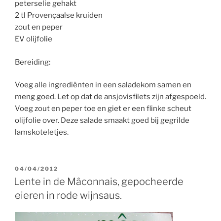
peterselie gehakt
2 tl Provençaalse kruiden
zout en peper
EV olijfolie
Bereiding:
Voeg alle ingrediënten in een saladekom samen en
meng goed. Let op dat de ansjovisfilets zijn afgespoeld.
Voeg zout en peper toe en giet er een flinke scheut
olijfolie over. Deze salade smaakt goed bij gegrilde
lamskoteletjes.
GEPLAATST
04/04/2012
OP
Lente in de Mâconnais, gepocheerde
eieren in rode wijnsaus.