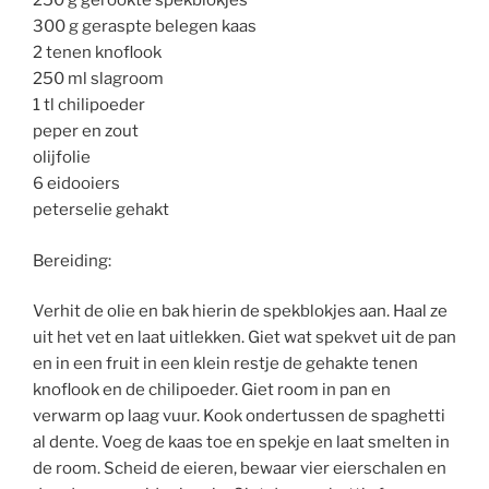
250 g gerookte spekblokjes
300 g geraspte belegen kaas
2 tenen knoflook
250 ml slagroom
1 tl chilipoeder
peper en zout
olijfolie
6 eidooiers
peterselie gehakt
Bereiding:
Verhit de olie en bak hierin de spekblokjes aan. Haal ze
uit het vet en laat uitlekken. Giet wat spekvet uit de pan
en in een fruit in een klein restje de gehakte tenen
knoflook en de chilipoeder. Giet room in pan en
verwarm op laag vuur. Kook ondertussen de spaghetti
al dente. Voeg de kaas toe en spekje en laat smelten in
de room. Scheid de eieren, bewaar vier eierschalen en