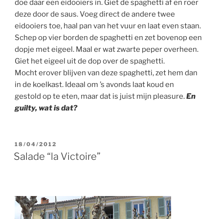
doe daar een eidooiers in. Giet de spaghetti af en roer
deze door de saus. Voeg direct de andere twee
eidooiers toe, haal pan van het vuur en laat even staan.
Schep op vier borden de spaghetti en zet bovenop een
dopje met eigeel. Maal er wat zwarte peper overheen.
Giet het eigeel uit de dop over de spaghetti.
Mocht erover blijven van deze spaghetti, zet hem dan
in de koelkast. Ideaal om ’s avonds laat koud en
gestold op te eten, maar dat is juist mijn pleasure.
En
guilty, wat is dat?
GEPLAATST
18/04/2012
OP
Salade “la Victoire”