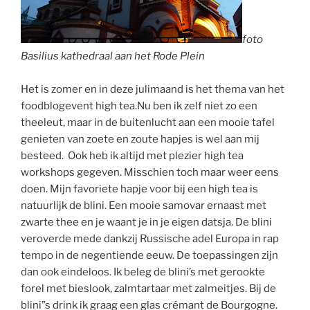
foto
Basilius kathedraal aan het Rode Plein
Het is zomer en in deze julimaand is het thema van het
foodblogevent high tea.Nu ben ik zelf niet zo een
theeleut, maar in de buitenlucht aan een mooie tafel
genieten van zoete en zoute hapjes is wel aan mij
besteed. Ook heb ik altijd met plezier high tea
workshops gegeven. Misschien toch maar weer eens
doen. Mijn favoriete hapje voor bij een high tea is
natuurlijk de blini. Een mooie samovar ernaast met
zwarte thee en je waant je in je eigen datsja. De blini
veroverde mede dankzij Russische adel Europa in rap
tempo in de negentiende eeuw. De toepassingen zijn
dan ook eindeloos. Ik beleg de blini’s met gerookte
forel met bieslook, zalmtartaar met zalmeitjes. Bij de
blini”s drink ik graag een glas crémant de Bourgogne.