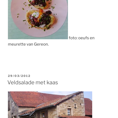
foto: oeufs en
meurette van Gereon.
GEPLAATST
29/03/2012
OP
Veldsalade met kaas