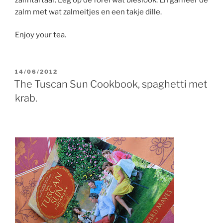
zalm met wat zalmeitjes en een takje dille.
Enjoy your tea.
GEPLAATST
14/06/2012
OP
The Tuscan Sun Cookbook, spaghetti met
krab.