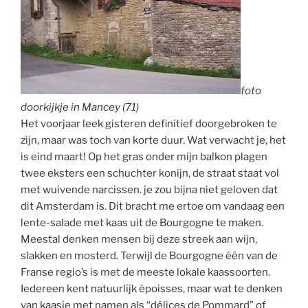
foto
doorkijkje in Mancey (71)
Het voorjaar leek gisteren definitief doorgebroken te
zijn, maar was toch van korte duur. Wat verwacht je, het
is eind maart! Op het gras onder mijn balkon plagen
twee eksters een schuchter konijn, de straat staat vol
met wuivende narcissen. je zou bijna niet geloven dat
dit Amsterdam is. Dit bracht me ertoe om vandaag een
lente-salade met kaas uit de Bourgogne te maken.
Meestal denken mensen bij deze streek aan wijn,
slakken en mosterd. Terwijl de Bourgogne één van de
Franse regio’s is met de meeste lokale kaassoorten.
Iedereen kent natuurlijk époisses, maar wat te denken
van kaasje met namen als “délices de Pommard” of