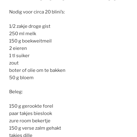
Nodig voor circa 20 blini’s:
1/2 zakje droge gist
250 ml melk
150 g boekweitmeil
2 eieren
1 tl suiker
zout
boter of olie om te bakken
50 g bloem
Beleg:
150 g gerookte forel
paar takjes bieslook
zure room bekertje
150 g verse zalm gehakt
takjes dille