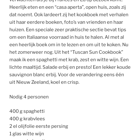
Heerlijk eten en een “casa aperta”, open huis, zoals zij
dat noemt. Ook lardeert zij het kookboek met verhalen
uit haar eerdere boeken, foto’s van vrienden en haar
huizen. Een speciale zeer praktische sectie bevat tips
om een Italiaanse voorraad in huis te halen. Al met al
een heerlijk boek om in te lezen en om uit te koken. Nu
het zomerweer nog. Uit het “Tuscan Sun Cookbook”
maak ik een spaghetti met krab, zest en witte wijn. Een
lichte maaltijd. Salade erbij en presto! Een lekker koude
sauvignon blanc erbij. Voor de verandering eens één
uit Nieuw Zeeland, koel en crisp.
Nodig 4 personen
400 g spaghetti
400 g krabvlees
2 el olijfolie eerste persing
1 glas witte wijn