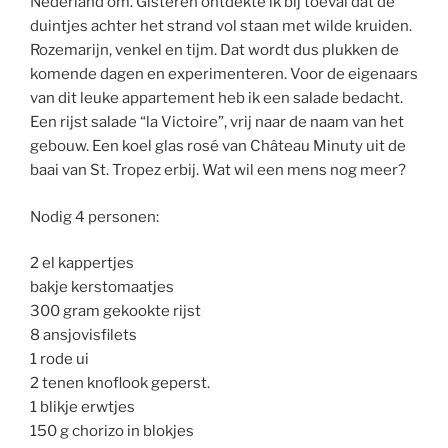
Nederland om. Gisteren ontdekte ik bij toeval dat de
duintjes achter het strand vol staan met wilde kruiden.
Rozemarijn, venkel en tijm. Dat wordt dus plukken de
komende dagen en experimenteren. Voor de eigenaars
van dit leuke appartement heb ik een salade bedacht.
Een rijst salade “la Victoire”, vrij naar de naam van het
gebouw. Een koel glas rosé van Château Minuty uit de
baai van St. Tropez erbij. Wat wil een mens nog meer?
Nodig 4 personen:
2 el kappertjes
bakje kerstomaatjes
300 gram gekookte rijst
8 ansjovisfilets
1 rode ui
2 tenen knoflook geperst.
1 blikje erwtjes
150 g chorizo in blokjes