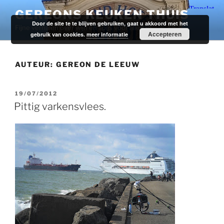
Ga
GEREONS KEUKEN THUIS
naar
Door de site te te blijven gebruiken, gaat u akkoord met het
Fijne verhalen over wijn en spijs voor alledag.
de
Accepteren
gebruik van cookies.
meer informatie
inhoud
AUTEUR:
GEREON DE LEEUW
GEPLAATST
19/07/2012
OP
Pittig varkensvlees.