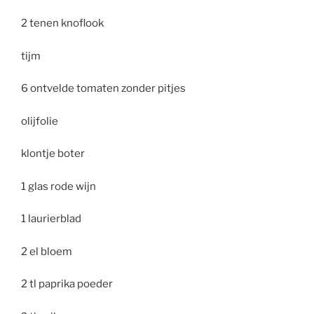
2 tenen knoflook
tijm
6 ontvelde tomaten zonder pitjes
olijfolie
klontje boter
1 glas rode wijn
1 laurierblad
2 el bloem
2 tl paprika poeder