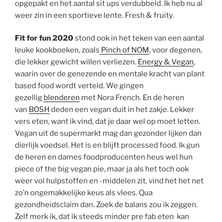
opgepakt en het aantal sit ups verdubbeld. Ik heb nu al
weer zin in een sportieve lente. Fresh & fruity.
Fit for fun 2020
stond ook in het teken van een aantal
leuke kookboeken, zoals
Pinch of NOM
, voor degenen,
die lekker gewicht willen verliezen.
Energy & Vegan
,
waarin over de genezende en mentale kracht van plant
based food wordt verteld. We gingen
gezellig
blenderen
met Nora French. En de heren
van
BOSH
deden een vegan duit in het zakje. Lekker
vers eten, want ik vind, dat je daar wel op moet letten.
Vegan uit de supermarkt mag dan gezonder lijken dan
dierlijk voedsel. Het is en blijft processed food. Ik gun
de heren en dames foodproducenten heus wel hun
piece of the big vegan pie, maar ja als het toch ook
weer vol hulpstoffen en -middelen zit, vind het het net
zo’n ongemakkelijke keus als vlees. Qua
gezondheidsclaim dan. Zoek de balans zou ik zeggen.
Zelf merk ik, dat ik steeds minder pre fab eten kan