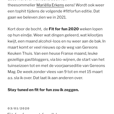
theesommelier
Mariëlla Erkens
eens! Wordt ook weer
een tophit tijdens de volgende #fitforfun editie. Dat
gaan we beleven zien we in 2021.
Kort door de bocht, de
Fit for fun 2020
weken lopen
op hun eindje. Weer wat dingen geleerd, wat kilootjes
kwijt, een maand alcohol-loos en nu weer aan de bak. In
maart komt er veel nieuws op de weg van Gereons
Keuken Thuis. Van een heuse Franse maand, leuke
gezellige gastbloggers, via bio-wijnen, de start van het
tuinseizoen tot en met de voorjaarseditie van Gereons
Mag. De week zonder vlees van 9 tot en met 15 maart
a.s. sla ik over. Dat laat ik aan anderen over.
Stay tuned en fit for fun zou ik zeggen.
GEPLAATST
03/01/2020
OP