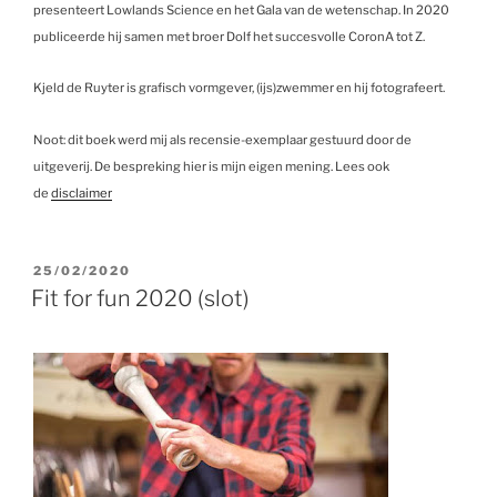
presenteert Lowlands Science en het Gala van de wetenschap. In 2020
publiceerde hij samen met broer Dolf het succesvolle CoronA tot Z.
Kjeld de Ruyter is grafisch vormgever, (ijs)zwemmer en hij fotografeert.
Noot: dit boek werd mij als recensie-exemplaar gestuurd door de
uitgeverij. De bespreking hier is mijn eigen mening. Lees ook
de
disclaimer
GEPLAATST
25/02/2020
OP
Fit for fun 2020 (slot)