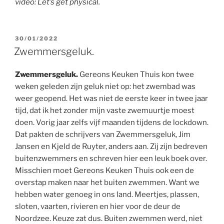
video: Let’s get physical.
GEPLAATST
30/01/2022
OP
Zwemmersgeluk.
Zwemmersgeluk.
Gereons Keuken Thuis kon twee
weken geleden zijn geluk niet op: het zwembad was
weer geopend. Het was niet de eerste keer in twee jaar
tijd, dat ik het zonder mijn vaste zwemuurtje moest
doen. Vorig jaar zelfs vijf maanden tijdens de lockdown.
Dat pakten de schrijvers van Zwemmersgeluk, Jim
Jansen en Kjeld de Ruyter, anders aan. Zij zijn bedreven
buitenzwemmers en schreven hier een leuk boek over.
Misschien moet Gereons Keuken Thuis ook een de
overstap maken naar het buiten zwemmen. Want we
hebben water genoeg in ons land. Meertjes, plassen,
sloten, vaarten, rivieren en hier voor de deur de
Noordzee. Keuze zat dus. Buiten zwemmen werd, niet