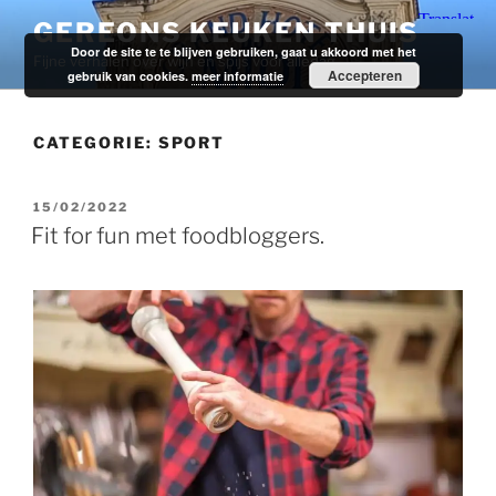
Ga
GEREONS KEUKEN THUIS
naar
Door de site te te blijven gebruiken, gaat u akkoord met het
Fijne verhalen over wijn en spijs voor alledag.
de
Accepteren
gebruik van cookies.
meer informatie
inhoud
CATEGORIE:
SPORT
GEPLAATST
15/02/2022
OP
Fit for fun met foodbloggers.