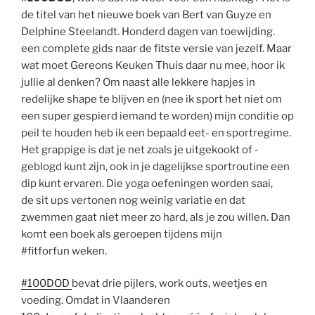
de titel van het nieuwe boek van Bert van Guyze en
Delphine Steelandt. Honderd dagen van toewijding.
een complete gids naar de fitste versie van jezelf. Maar
wat moet Gereons Keuken Thuis daar nu mee, hoor ik
jullie al denken? Om naast alle lekkere hapjes in
redelijke shape te blijven en (nee ik sport het niet om
een super gespierd iemand te worden) mijn conditie op
peil te houden heb ik een bepaald eet- en sportregime.
Het grappige is dat je net zoals je uitgekookt of -
geblogd kunt zijn, ook in je dagelijkse sportroutine een
dip kunt ervaren. Die yoga oefeningen worden saai,
de sit ups vertonen nog weinig variatie en dat
zwemmen gaat niet meer zo hard, als je zou willen. Dan
komt een boek als geroepen tijdens mijn
#fitforfun weken.
#100DOD
bevat drie pijlers, work outs, weetjes en
voeding. Omdat in Vlaanderen