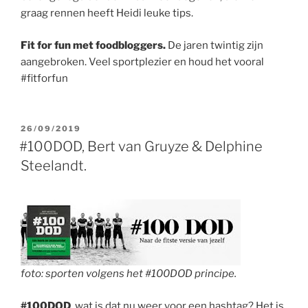
graag rennen heeft Heidi leuke tips.
Fit for fun met foodbloggers.
De jaren twintig zijn
aangebroken. Veel sportplezier en houd het vooral
#fitforfun
GEPLAATST
26/09/2019
OP
#100DOD, Bert van Gruyze & Delphine
Steelandt.
foto: sporten volgens het #100DOD principe.
#100DOD
, wat is dat nu weer voor een hashtag? Het is